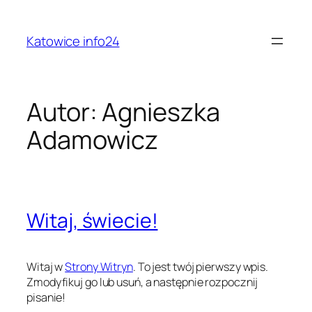
Przejdź
do
Katowice info24
treści
Autor:
Agnieszka
Adamowicz
Witaj, świecie!
Witaj w
Strony Witryn
. To jest twój pierwszy wpis.
Zmodyfikuj go lub usuń, a następnie rozpocznij
pisanie!