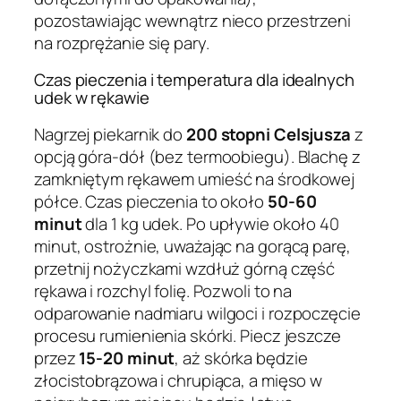
pozostawiając wewnątrz nieco przestrzeni
na rozprężanie się pary.
Czas pieczenia i temperatura dla idealnych
udek w rękawie
Nagrzej piekarnik do
200 stopni Celsjusza
z
opcją góra-dół (bez termoobiegu). Blachę z
zamkniętym rękawem umieść na środkowej
półce. Czas pieczenia to około
50-60
minut
dla 1 kg udek. Po upływie około 40
minut, ostrożnie, uważając na gorącą parę,
przetnij nożyczkami wzdłuż górną część
rękawa i rozchyl folię. Pozwoli to na
odparowanie nadmiaru wilgoci i rozpoczęcie
procesu rumienienia skórki. Piecz jeszcze
przez
15-20 minut
, aż skórka będzie
złocistobrązowa i chrupiąca, a mięso w