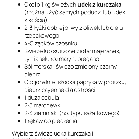
Około 1 kg świeżych
udek z kurczaka
(można użyć samych podudzi lub udek
z kością)
2-3 łyżki dobrej oliwy z oliwek lub oleju
rzepakowego
4-5 ząbków czosnku
Świeże lub suszone zioła: majeranek,
tymianek, rozmaryn, oregano
Sól morska i świeżo zmielony czarny
pieprz
Opcjonalnie: słodka papryka w proszku,
pieprz cayenne dla ostrości
1 duża cebula
2-3 marchewki
2-3 ziemniaki (np. typu sałatkowego)
1 rękaw do pieczenia
Wybierz świeże udka kurczaka i