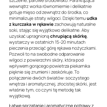
szczelne, parowe środowisko. Para krążąca
wewnątrz worka równomiernie i delikatnie
gotuje mięso od zewnątrz do środka, co
minimalizuje straty wilgoci. Dzięki temu
udka
z kurczaka w rękawie
zachowują naturalne
soki, stając się wyjątkowo delikatne. Aby
uzyskać upragnioną
chrupiącą skórkę
,
wystarczy w ostatnich 15-20 minutach
pieczenia przeciąć górę rękawa nożyczkami.
Pozwoli to na swobodne odparowanie
wilgoci z powierzchni skóry, która pod
wpływem gorącego powietrza piekarnika
pięknie się zrumieni i zeskórkuje. To
połączenie dwóch światów: soczystego
wnętrza i aromatycznej, złocistej skórki, jest
właśnie tym, co czyni tę metodę tak
wyjątkową.
Łatwe sprzątanie i aromatyczne potrawy z