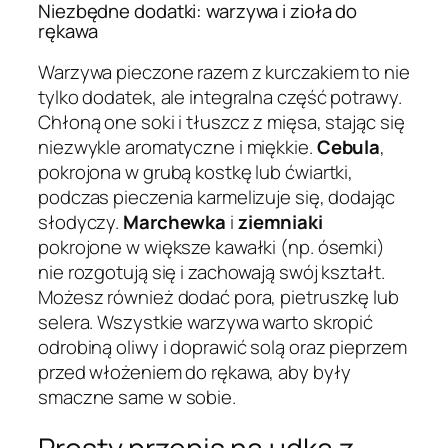
Niezbędne dodatki: warzywa i zioła do
rękawa
Warzywa pieczone razem z kurczakiem to nie
tylko dodatek, ale integralna część potrawy.
Chłoną one soki i tłuszcz z mięsa, stając się
niezwykle aromatyczne i miękkie.
Cebula
,
pokrojona w grubą kostkę lub ćwiartki,
podczas pieczenia karmelizuje się, dodając
słodyczy.
Marchewka
i
ziemniaki
pokrojone w większe kawałki (np. ósemki)
nie rozgotują się i zachowają swój kształt.
Możesz również dodać pora, pietruszkę lub
selera. Wszystkie warzywa warto skropić
odrobiną oliwy i doprawić solą oraz pieprzem
przed włożeniem do rękawa, aby były
smaczne same w sobie.