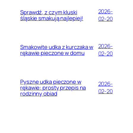
2026-
Sprawdź, z czym kluski
śląskie smakują najlepiej!
02-20
2026-
Smakowite udka z kurczaka w
rękawie pieczone w domu
02-20
Pyszne udka pieczone w
2026-
rękawie: prosty przepis na
02-20
rodzinny obiad