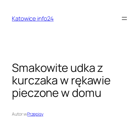
Przejdź
do
Katowice info24
treści
Smakowite udka z
kurczaka w rękawie
pieczone w domu
Autor:
w
Przepisy