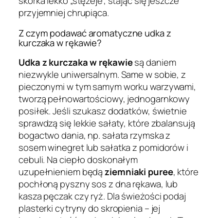
skórka lekko „stężeje”, stając się jeszcze
przyjemniej chrupiąca.
Z czym podawać aromatyczne udka z
kurczaka w rękawie?
Udka z kurczaka w rękawie
są daniem
niezwykle uniwersalnym. Same w sobie, z
pieczonymi w tym samym worku warzywami,
tworzą pełnowartościowy, jednogarnkowy
posiłek. Jeśli szukasz dodatków, świetnie
sprawdzą się lekkie sałaty, które zbalansują
bogactwo dania, np. sałata rzymska z
sosem winegret lub sałatka z pomidorów i
cebuli. Na ciepło doskonałym
uzupełnieniem będą
ziemniaki puree
, które
pochłoną pyszny sos z dna rękawa, lub
kasza pęczak czy ryż. Dla świeżości podaj
plasterki cytryny do skropienia – jej