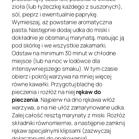
zioła (lub łyżeczkę każdego z suszonych),
sól, pieprz i ewentualnie paprykę.
Wymieszaj, aż powstanie aromatyczna
pasta. Następnie dodaj udka do miski i
dokładnie je obsmaruj marynatą, masując ją
pod skórkę i we wszystkie zakamarki.
Odstaw na minimum 30 minut w chłodne
miejsce (lub na noc w lodówce dla
intensywniejszego smaku). W tym czasie
obierz i pokrój warzywa na mniej więcej
równe kawałki. Przygotuj blachę do
pieczenia i rozłóż na niej
rękaw do
pieczenia
. Najpierw na dno rękawa włóż
warzywa, a na nie ułóż zamarynowane udka.
Zalej całość resztą marynaty z miski. Rozłóż
składniki równomiernie, a następnie zamknij
rękaw specjalnymi klipsami (zazwyczaj
dołączonymi do opakowania),