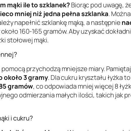
m mąki ile to szklanek?
Biorąc pod uwagę, ż
ieco mniej niż jedna pełna szklanka
. Można
należy napełnić szklankę mąką, a następnie
na
koło 160-165 gramów. Aby uzyskać dokładnie 
ki stołowej mąki.
ennej?
 pomocą przychodzą mniejsze miary. Pamięta
to około 3 gramy
. Dla cukru kryształu łyżka t
85 gramów
, co odpowiada mniej więcej 8 ły
yjnego odmierzania małych ilości, takich jak p
ąki i cukru?