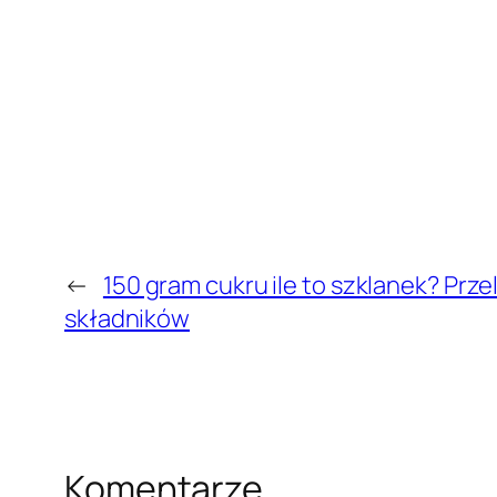
←
150 gram cukru ile to szklanek? Prze
składników
Komentarze