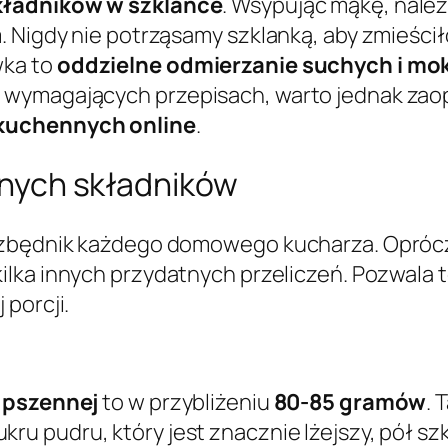
składników w szklance
. Wsypując mąkę, należ
. Nigdy nie potrząsamy szklanką, aby zmieści
wka to
oddzielne odmierzanie suchych i mo
 wymagających przepisach, warto jednak zao
 kuchennych online
.
innych składników
iezbędnik każdego domowego kucharza. Opróc
kilka innych przydatnych przeliczeń. Pozwala
porcji.
i pszennej
to w przybliżeniu
80-85 gramów
. 
kru pudru, który jest znacznie lżejszy, pół s