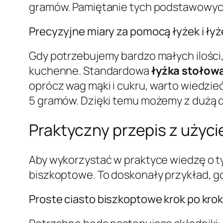
gramów. Pamiętanie tych podstawowych 
Precyzyjne miary za pomocą łyżek i ły
Gdy potrzebujemy bardzo małych ilośc
kuchenne. Standardowa
łyżka stołow
oprócz wag mąki i cukru, warto wiedzieć
5 gramów. Dzięki temu możemy z dużą d
Praktyczny przepis z użyc
Aby wykorzystać w praktyce wiedzę o t
biszkoptowe. To doskonały przykład, gd
Proste ciasto biszkoptowe krok po kro