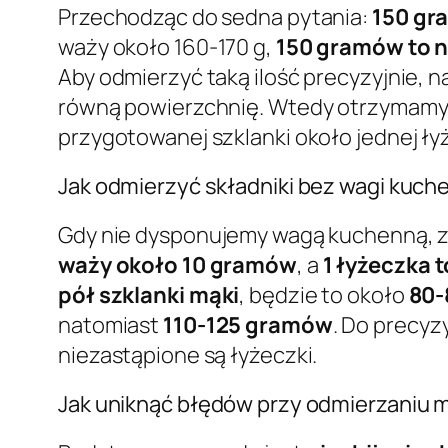
Przechodząc do sedna pytania:
150 gra
waży około 160-170 g,
150 gramów to n
Aby odmierzyć taką ilość precyzyjnie, 
równą powierzchnię. Wtedy otrzymamy o
przygotowanej szklanki około jednej łyż
Jak odmierzyć składniki bez wagi kuch
Gdy nie dysponujemy wagą kuchenną, z
waży około 10 gramów
, a
1 łyżeczka 
pół szklanki mąki
, będzie to około
80-
natomiast
110-125 gramów
. Do precyz
niezastąpione są łyżeczki.
Jak uniknąć błędów przy odmierzaniu m