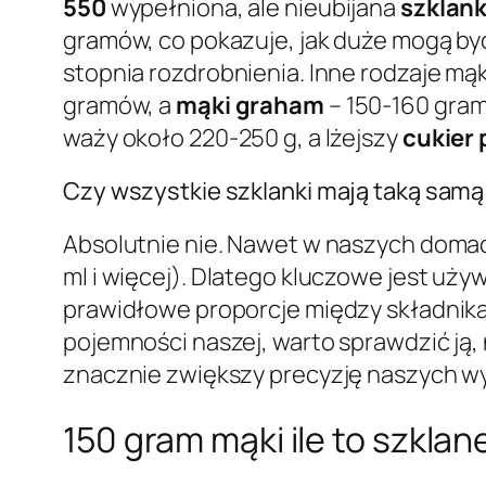
550
wypełniona, ale nieubijana
szklan
gramów, co pokazuje, jak duże mogą by
stopnia rozdrobnienia. Inne rodzaje mą
gramów, a
mąki graham
– 150-160 gram
waży około 220-250 g, a lżejszy
cukier
Czy wszystkie szklanki mają taką sam
Absolutnie nie. Nawet w naszych domac
ml i więcej). Dlatego kluczowe jest uż
prawidłowe proporcje między składnikam
pojemności naszej, warto sprawdzić ją, 
znacznie zwiększy precyzję naszych w
150 gram mąki ile to szkla