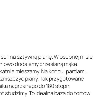
soli na sztywną pianę. W osobnej misie
opniowo dodajemy przesianą mąkę
katnie mieszamy. Na końcu, partiami,
e zniszczyć piany. Tak przygotowane
nika nagrzanego do 180 stopni
t studzimy. To idealna baza do tortów