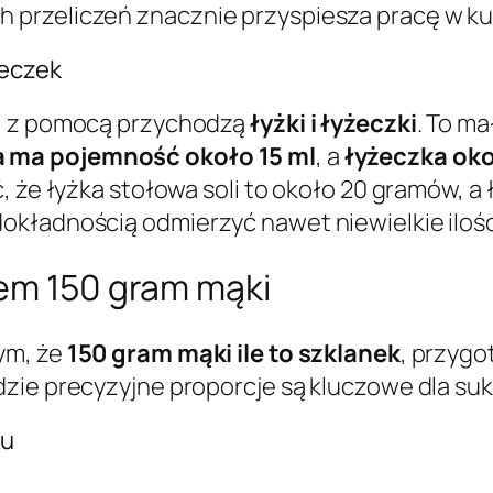
przeliczeń znacznie przyspiesza pracę w kuch
żeczek
i, z pomocą przychodzą
łyżki i łyżeczki
. To ma
a ma pojemność około 15 ml
, a
łyżeczka oko
, że łyżka stołowa soli to około 20 gramów, a
okładnością odmierzyć nawet niewielkie ilośc
iem 150 gram mąki
ym, że
150 gram mąki ile to szklanek
, przygo
zie precyzyjne proporcje są kluczowe dla su
ku