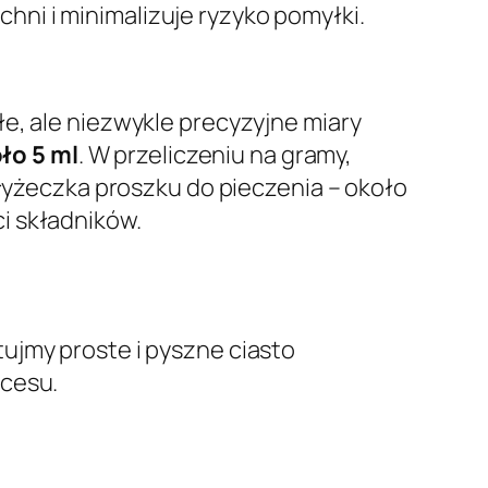
ni i minimalizuje ryzyko pomyłki.
łe, ale niezwykle precyzyjne miary
ło 5 ml
. W przeliczeniu na gramy,
 łyżeczka proszku do pieczenia – około
i składników.
tujmy proste i pyszne ciasto
kcesu.