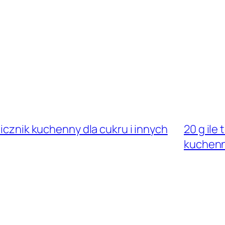
licznik kuchenny dla cukru i innych
20 g ile
kuchen