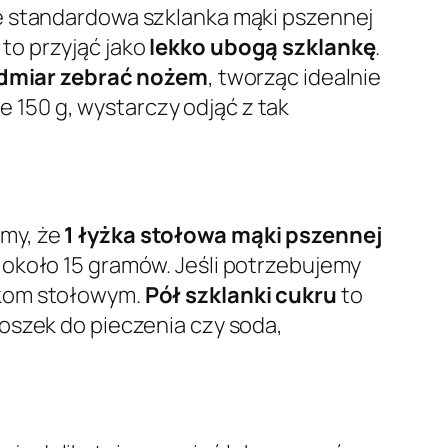
e standardowa szklanka mąki pszennej
 to przyjąć jako
lekko ubogą szklankę
.
dmiar zebrać nożem
, tworząc idealnie
150 g, wystarczy odjąć z tak
jmy, że
1 łyżka stołowa mąki pszennej
o około 15 gramów. Jeśli potrzebujemy
żkom stołowym.
Pół szklanki cukru
to
roszek do pieczenia czy soda,