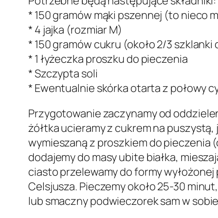
Potrzebne będą następujące składniki:
* 150 gramów mąki pszennej (to nieco mn
* 4 jajka (rozmiar M)
* 150 gramów cukru (około 2/3 szklanki 
* 1 łyżeczka proszku do pieczenia
* Szczypta soli
* Ewentualnie skórka otarta z połowy c
Przygotowanie zaczynamy od oddzielenia
żółtka ucieramy z cukrem na puszystą,
wymieszaną z proszkiem do pieczenia (or
dodajemy do masy ubite białka, mieszaj
ciasto przelewamy do formy wyłożonej 
Celsjusza. Pieczemy około 25-30 minut,
lub smaczny podwieczorek sam w sobie