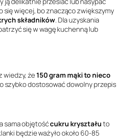
y ją delikatnie przesiać lub nasypać
ło się więcej, bo znacząco zwiększymy
krych składników
. Dla uzyskania
patrzyć się w wagę kuchenną lub
z wiedzy, że
150 gram mąki to nieco
 to szybko dostosować dowolny przepis
Ta sama objętość
cukru kryształu
to
zklanki będzie ważyło około 60-85