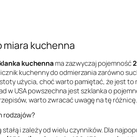
o miara kuchenna
klanka kuchenna
ma zazwyczaj pojemność
2
elicznik kuchenny do odmierzania zarówno such
toty użycia, choć warto pamiętać, że jest to 
d w USA powszechna jest szklanka o pojemności
rzepisów, warto zwracać uwagę na tę różnicę
ch rodzajów?
 stałą i zależy od wielu czynników. Dla najpop