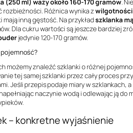
ka (250 ml) waży około 160-170 gramów
. N
ć rozbieżności. Różnica wynika z
wilgotności
ki mają inną gęstość. Na przykład
szklanka mą
ów. Dla cukru wartości są jeszcze bardziej z
 puder
jedynie 120-170 gramów.
ą pojemność?
h możemy znaleźć szklanki o różnej pojemnoś
ywanie tej samej szklanki przez cały proces p
i. Jeśli przepis podaje miary w szklankach, 
napełniając naczynie wodą i odlewając ją do m
ypieków.
nek – konkretne wyjaśnienie