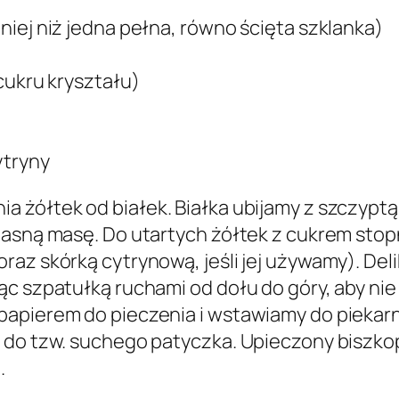
iej niż jedna pełna, równo ścięta szklanka)
cukru kryształu)
ytryny
 żółtek od białek. Białka ubijamy z szczyptą 
 jasną masę. Do utartych żółtek z cukrem st
az skórką cytrynową, jeśli jej używamy). Deli
ąc szpatułką ruchami od dołu do góry, aby ni
papierem do pieczenia i wstawiamy do piekar
 do tzw. suchego patyczka. Upieczony biszkop
.