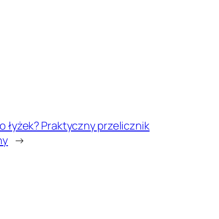
 to łyżek? Praktyczny przelicznik
ny
→