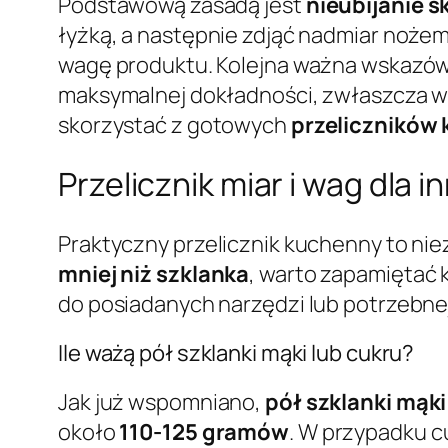
Podstawową zasadą jest
nieubijanie 
łyżką, a następnie zdjąć nadmiar nożem
wagę produktu. Kolejna ważna wskazó
maksymalnej dokładności, zwłaszcza w
skorzystać z gotowych
przeliczników
Przelicznik miar i wag dla 
Praktyczny przelicznik kuchenny to n
mniej niż szklanka
, warto zapamiętać 
do posiadanych narzędzi lub potrzebnej 
Ile ważą pół szklanki mąki lub cukru?
Jak już wspomniano,
pół szklanki mąk
około
110-125 gramów
. W przypadku cu