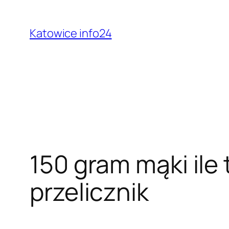
Przejdź
do
Katowice info24
treści
150 gram mąki ile
przelicznik