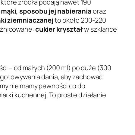
iektóre źródła podają nawet 190
 mąki, sposobu jej nabierania
oraz
ki ziemniaczanej
to około 200-220
różnicowane:
cukier kryształ
w szklance
ci – od małych (200 ml) po duże (300
rzygotowywania dania, aby zachować
a my nie mamy pewności co do
iarki kuchennej. To proste działanie