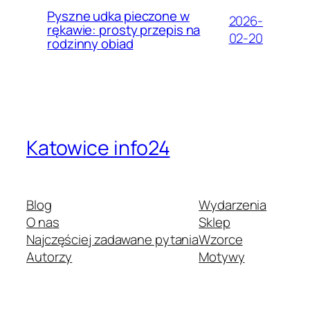
Pyszne udka pieczone w
2026-
rękawie: prosty przepis na
02-20
rodzinny obiad
Katowice info24
Blog
Wydarzenia
O nas
Sklep
Najczęściej zadawane pytania
Wzorce
Autorzy
Motywy