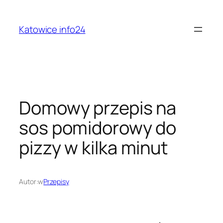
Przejdź
do
Katowice info24
treści
Domowy przepis na
sos pomidorowy do
pizzy w kilka minut
Autor:
w
Przepisy