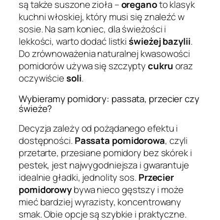
są także suszone zioła –
oregano
to klasyk
kuchni włoskiej, który musi się znaleźć w
sosie. Na sam koniec, dla świeżości i
lekkości, warto dodać listki
świeżej bazylii
.
Do zrównoważenia naturalnej kwasowości
pomidorów używa się szczypty
cukru
oraz
oczywiście
soli
.
Wybieramy pomidory: passata, przecier czy
świeże?
Decyzja zależy od pożądanego efektu i
dostępności.
Passata pomidorowa
, czyli
przetarte, przesiane pomidory bez skórek i
pestek, jest najwygodniejsza i gwarantuje
idealnie gładki, jednolity sos.
Przecier
pomidorowy
bywa nieco gęstszy i może
mieć bardziej wyrazisty, koncentrowany
smak. Obie opcje są szybkie i praktyczne.