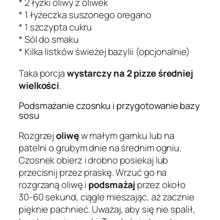
* 2 łyżki oliwy z oliwek
* 1 łyżeczka suszonego oregano
* 1 szczypta cukru
* Sól do smaku
* Kilka listków świeżej bazylii (opcjonalnie)
Taka porcja
wystarczy na 2 pizze średniej
wielkości
.
Podsmażanie czosnku i przygotowanie bazy
sosu
Rozgrzej
oliwę
w małym garnku lub na
patelni o grubym dnie na średnim ogniu.
Czosnek obierz i drobno posiekaj lub
przecisnij przez praskę. Wrzuć go na
rozgrzaną oliwę i
podsmażaj
przez około
30-60 sekund, ciągle mieszając, aż zacznie
pięknie pachnieć. Uważaj, aby się nie spalił,