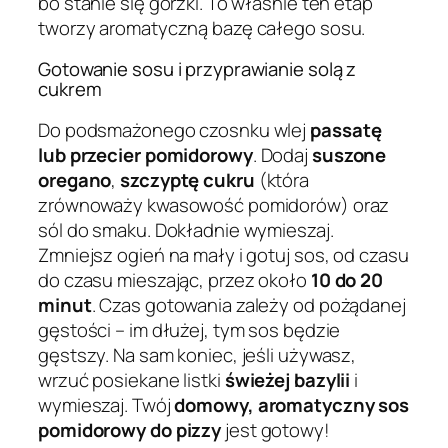
bo stanie się gorzki. To właśnie ten etap
tworzy aromatyczną bazę całego sosu.
Gotowanie sosu i przyprawianie solą z
cukrem
Do podsmażonego czosnku wlej
passatę
lub przecier pomidorowy
. Dodaj
suszone
oregano
,
szczyptę cukru
(która
zrównoważy kwasowość pomidorów) oraz
sól do smaku. Dokładnie wymieszaj.
Zmniejsz ogień na mały i gotuj sos, od czasu
do czasu mieszając, przez około
10 do 20
minut
. Czas gotowania zależy od pożądanej
gęstości – im dłużej, tym sos będzie
gęstszy. Na sam koniec, jeśli używasz,
wrzuć posiekane listki
świeżej bazylii
i
wymieszaj. Twój
domowy, aromatyczny sos
pomidorowy do pizzy
jest gotowy!