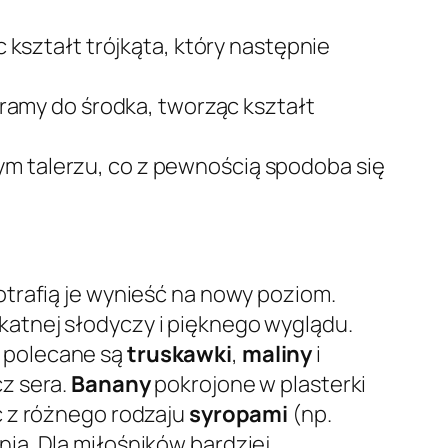
 kształt trójkąta, który następnie
eramy do środka, tworząc kształt
ym talerzu, co z pewnością spodoba się
trafią je wynieść na nowy poziom.
likatnej słodyczy i pięknego wyglądu.
e polecane są
truskawki
,
maliny
i
z sera.
Banany
pokrojone w plasterki
ć z różnego rodzaju
syropami
(np.
nia. Dla miłośników bardziej