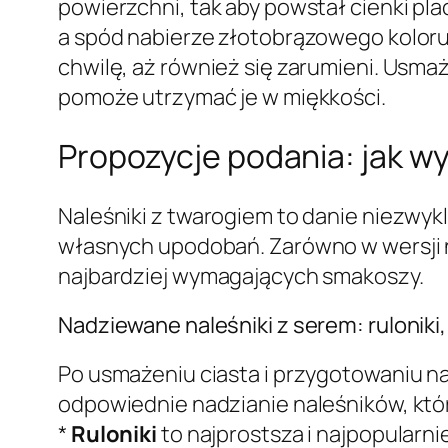
powierzchni, tak aby powstał cienki plac
a spód nabierze złotobrązowego koloru.
chwilę, aż również się zarumieni. Usma
pomoże utrzymać je w miękkości.
Propozycje podania: jak w
Naleśniki z twarogiem to danie niezwy
własnych upodobań. Zarówno w wersji na
najbardziej wymagających smakoszy.
Nadziewane naleśniki z serem: ruloniki,
Po usmażeniu ciasta i przygotowaniu n
odpowiednie nadzianie naleśników, któ
*
Ruloniki
to najprostsza i najpopularn