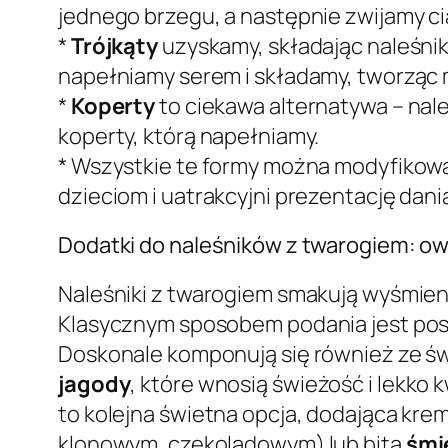
jednego brzegu, a następnie zwijamy c
*
Trójkąty
uzyskamy, składając naleśnik 
napełniamy serem i składamy, tworząc 
*
Koperty
to ciekawa alternatywa – nale
koperty, którą napełniamy.
* Wszystkie te formy można modyfikow
dzieciom i uatrakcyjni prezentację dani
Dodatki do naleśników z twarogiem: owo
Naleśniki z twarogiem smakują wyśmieni
Klasycznym sposobem podania jest pos
Doskonale komponują się również ze ś
jagody
, które wnosią świeżość i lekko
to kolejna świetna opcja, dodająca kr
klonowym, czekoladowym) lub bitą
śmi