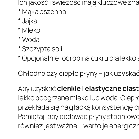
Ich jakość i świeżość mają kluczowe zn
* Mąka pszenna
* Jajka
* Mleko
* Woda
* Szczypta soli
* Opcjonalnie: odrobina cukru dla lekko
Chłodne czy ciepłe płyny – jak uzyskać
Aby uzyskać
cienkie i elastyczne cia
lekko podgrzane mleko lub woda. Ciepło 
przekłada się na gładką konsystencję ci
Pamiętaj, aby dodawać płyny stopniowo
również jest ważne – warto je energicz