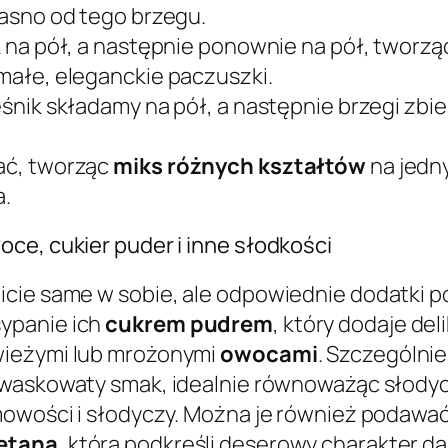
iasno od tego brzegu.
na pół, a następnie ponownie na pół, tworząc
małe, eleganckie paczuszki.
śnik składamy na pół, a następnie brzegi zbi
ać, tworząc
miks różnych kształtów
na jedn
a.
ce, cukier puder i inne słodkości
cie same w sobie, ale odpowiednie dodatki po
ypanie ich
cukrem pudrem
, który dodaje de
wieżymi lub mrożonymi
owocami
. Szczególni
 kwaskowaty smak, idealnie równoważąc słodyc
emowości i słodyczy. Można je również podawa
etaną
, która podkreśli deserowy charakter da