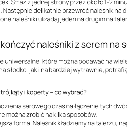
ek. Smaż z jednej strony przez około 1-2 minut
 Następnie delikatnie przewróć naleśnik na d
żone naleśniki układaj jeden na drugim na tal
ykończyć naleśniki z serem na 
kle uniwersalne, które można podawać na wie
 słodko, jak i na bardziej wytrawnie, potraf
 trójkąty i koperty – co wybrać?
adzienia serowego czas na łączenie tych dwó
re można zrobić na kilka sposobów.
iejsza forma. Naleśnik kładziemy na talerzu,