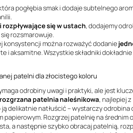
 która pogłębia smak i dodaje subtelnego arom
ilii.
 rozpływające się w ustach
, dodajemy odr
j się rozsmarowuje.
zej konsystencji można rozważyć dodanie
jedn
ite i aksamitne. Wszystkie składniki dokładnie
nej patelni dla złocistego koloru
ymaga odrobiny uwagi i praktyki, ale jest kluc
rozgrzana patelnia naleśnikowa
, najlepiej
ą delikatnie natłuścić – wystarczy odrobina 
 papierowym. Rozgrzej patelnię na średnim o
asta, a następnie szybko obracaj patelnią, ro