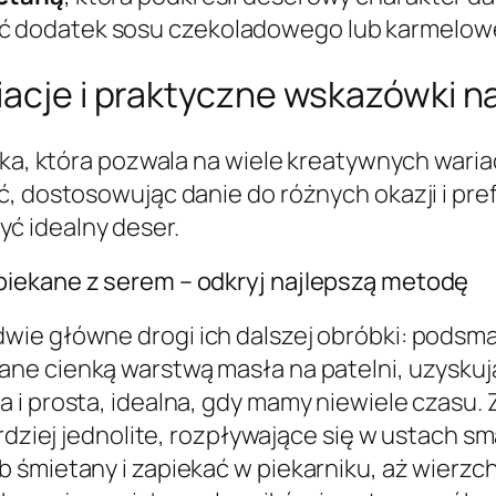
 dodatek sosu czekoladowego lub karmelow
iacje i praktyczne wskazówki n
yka, która pozwala na wiele kreatywnych wariac
, dostosowując danie do różnych okazji i pref
 idealny deser.
piekane z serem – odkryj najlepszą metodę
ie główne drogi ich dalszej obróbki: podsmaż
lane cienką warstwą masła na patelni, uzysku
i prosta, idealna, gdy mamy niewiele czasu. Z
ardziej jednolite, rozpływające się w ustach s
śmietany i zapiekać w piekarniku, aż wierzch 