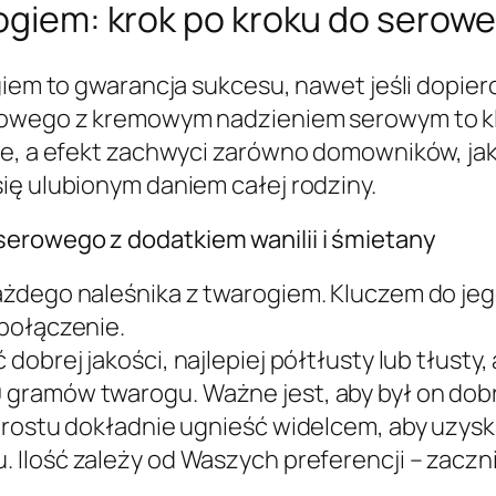
rogiem: krok po kroku do serow
ogiem to gwarancja sukcesu, nawet jeśli dopie
owego z kremowym nadzieniem serowym to klas
e, a efekt zachwyci zarówno domowników, jak i
ię ulubionym daniem całej rodziny.
erowego z dodatkiem wanilii i śmietany
żdego naleśnika z twarogiem. Kluczem do jego 
 połączenie.
dobrej jakości, najlepiej półtłusty lub tłust
gramów twarogu. Ważne jest, aby był on dobr
prostu dokładnie ugnieść widelcem, aby uzyska
 Ilość zależy od Waszych preferencji – zacznij