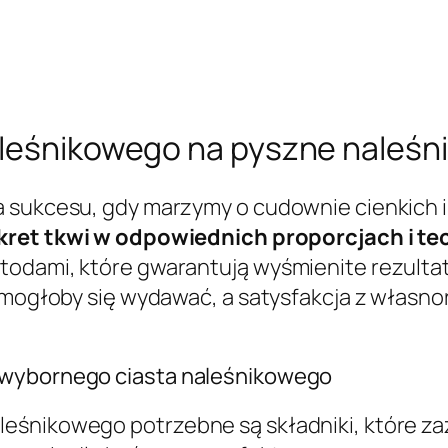
aleśnikowego na pyszne naleśni
a sukcesu, gdy marzymy o cudownie cienkich i
kret tkwi w odpowiednich proporcjach i t
todami, które gwarantują wyśmienite rezulta
ż mogłoby się wydawać, a satysfakcja z włas
 wybornego ciasta naleśnikowego
eśnikowego potrzebne są składniki, które za