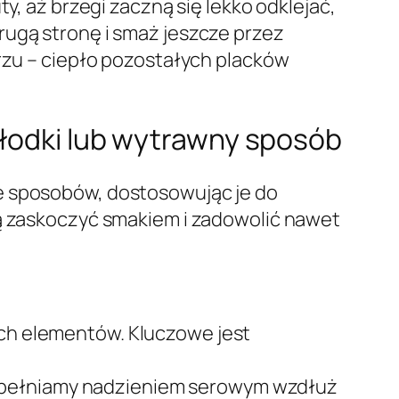
y, aż brzegi zaczną się lekko odklejać,
rugą stronę i smaż jeszcze przez
erzu – ciepło pozostałych placków
słodki lub wytrawny sposób
le sposobów, dostosowując je do
ią zaskoczyć smakiem i zadowolić nawet
ch elementów. Kluczowe jest
 napełniamy nadzieniem serowym wzdłuż