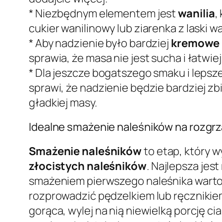
* Niezbędnym elementem jest
wanilia
,
cukier wanilinowy lub ziarenka z laski wan
* Aby nadzienie było bardziej
kremowe i
sprawia, że masa nie jest sucha i łatwie
* Dla jeszcze bogatszego smaku i leps
sprawi, że nadzienie będzie bardziej zb
gładkiej masy.
Idealne smażenie naleśników na rozgrza
Smażenie naleśników
to etap, który w
złocistych naleśników
. Najlepsza jest
smażeniem pierwszego naleśnika warto j
rozprowadzić pędzelkiem lub ręcznikiem
gorąca, wylej na nią niewielką porcję ci