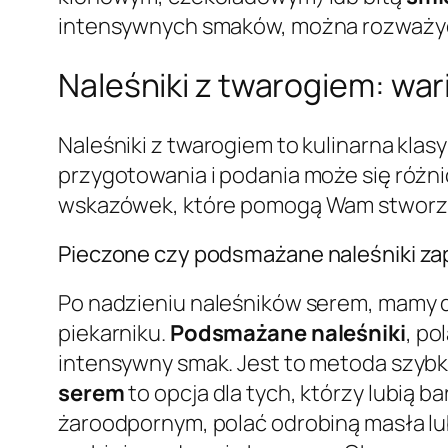
intensywnych smaków, można rozważyć
Naleśniki z twarogiem: war
Naleśniki z twarogiem to kulinarna klas
przygotowania i podania może się różnić
wskazówek, które pomogą Wam stworzyć
Pieczone czy podsmażane naleśniki za
Po nadzieniu naleśników serem, mamy dw
piekarniku.
Podsmażane naleśniki
, po
intensywny smak. Jest to metoda szybka 
serem
to opcja dla tych, którzy lubią b
żaroodpornym, polać odrobiną masła lub 