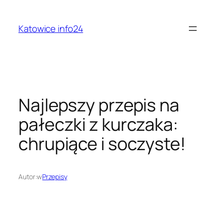
Przejdź
do
Katowice info24
treści
Najlepszy przepis na
pałeczki z kurczaka:
chrupiące i soczyste!
Autor:
w
Przepisy