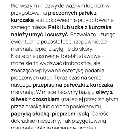
Pierwszym i niezwykle ważnym krokiem w
przygotowaniu
pieczonych pałek z
kurczaka
jest odpowiednie przygotowanie
samego mięsa.
Pałki lub udka z kurczaka
należy umyć i osuszyć
. Pozwala to usunąć
ewentualne pozostałości i zapewnić, że
marynata lepiej przylgnie do skóry.
Następnie usuwamy torebki stawowe –
może się to wydawać drobnostką, ale
znacząco wpływa na estetykę podania
pieczonych udek. Teraz czas na serce
naszego
przepisu na pałeczki z kurczaka
–
marynatę. W misce łączymy bazę z
oliwy z
oliwek
z
czosnkiem
(najlepiej przeciśniętym
przez praskę lub drobno posiekanym),
papryką słodką
,
pieprzem
i
solą
. Całość
dokładnie mieszamy. Tak przygotowaną
marynatą obficie nacieramy umyte i