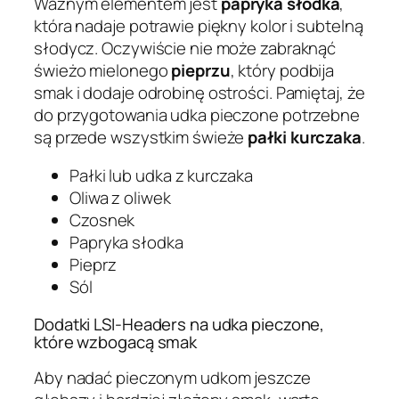
Ważnym elementem jest
papryka słodka
,
która nadaje potrawie piękny kolor i subtelną
słodycz. Oczywiście nie może zabraknąć
świeżo mielonego
pieprzu
, który podbija
smak i dodaje odrobinę ostrości. Pamiętaj, że
do przygotowania udka pieczone potrzebne
są przede wszystkim świeże
pałki kurczaka
.
Pałki lub udka z kurczaka
Oliwa z oliwek
Czosnek
Papryka słodka
Pieprz
Sól
Dodatki LSI-Headers na udka pieczone,
które wzbogacą smak
Aby nadać pieczonym udkom jeszcze