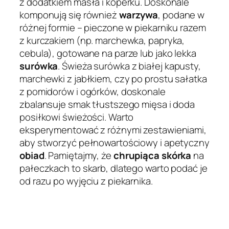
z dodatkiem masła i koperku. Doskonale
komponują się również
warzywa
, podane w
różnej formie – pieczone w piekarniku razem
z kurczakiem (np. marchewka, papryka,
cebula), gotowane na parze lub jako lekka
surówka
. Świeża surówka z białej kapusty,
marchewki z jabłkiem, czy po prostu sałatka
z pomidorów i ogórków, doskonale
zbalansuje smak tłustszego mięsa i doda
posiłkowi świeżości. Warto
eksperymentować z różnymi zestawieniami,
aby stworzyć pełnowartościowy i apetyczny
obiad
. Pamiętajmy, że
chrupiąca skórka
na
pałeczkach to skarb, dlatego warto podać je
od razu po wyjęciu z piekarnika.