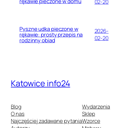
rękawie pieczone w domu
02-20
Pyszne udka pieczone w
2026-
rękawie: prosty przepis na
02-20
rodzinny obiad
Katowice info24
Blog
Wydarzenia
O nas
Sklep
Najczęściej zadawane pytania
Wzorce