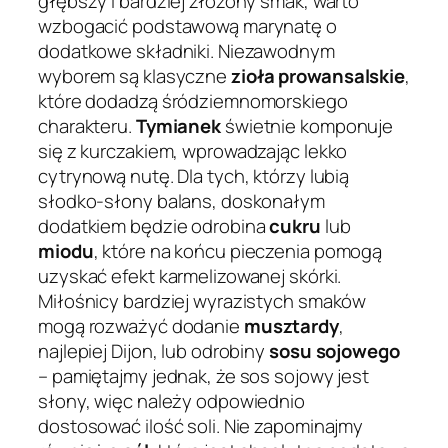
głębszy i bardziej złożony smak, warto
wzbogacić podstawową marynatę o
dodatkowe składniki. Niezawodnym
wyborem są klasyczne
zioła prowansalskie
,
które dodadzą śródziemnomorskiego
charakteru.
Tymianek
świetnie komponuje
się z kurczakiem, wprowadzając lekko
cytrynową nutę. Dla tych, którzy lubią
słodko-słony balans, doskonałym
dodatkiem będzie odrobina
cukru
lub
miodu
, które na końcu pieczenia pomogą
uzyskać efekt karmelizowanej skórki.
Miłośnicy bardziej wyrazistych smaków
mogą rozważyć dodanie
musztardy
,
najlepiej Dijon, lub odrobiny
sosu sojowego
– pamiętajmy jednak, że sos sojowy jest
słony, więc należy odpowiednio
dostosować ilość soli. Nie zapominajmy