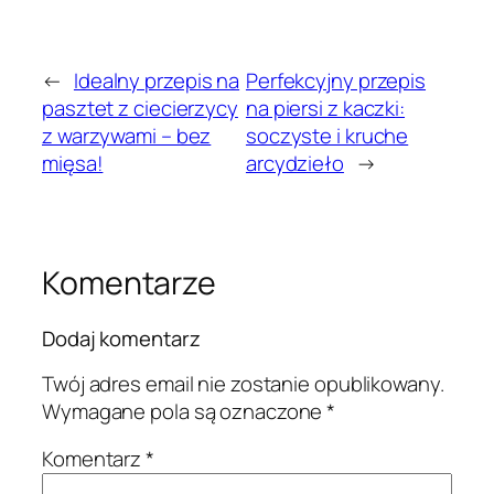
←
Idealny przepis na
Perfekcyjny przepis
pasztet z ciecierzycy
na piersi z kaczki:
z warzywami – bez
soczyste i kruche
mięsa!
arcydzieło
→
Komentarze
Dodaj komentarz
Twój adres email nie zostanie opublikowany.
Wymagane pola są oznaczone
*
Komentarz
*