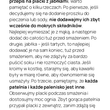
przepis na placki z jabłkami
, warto
pamiętać o kilku rzeczach. Po pierwsze, jeśli
decydujemy się na dodanie proszku do
pieczenia lub sody,
nie dodawajmy ich zbyt
wcześnie do mokrych składników
.
Najlepiej wymieszać je z mąką, a następnie
dodać do całości tuż przed smażeniem. Po
drugie, jabłka – jeśli tartych, to najlepiej
dodawać je na sam koniec, tuż przed
smażeniem, aby nie zdążyły za bardzo
puścić soku i nie rozmoczyć ciasta. Jeśli
kroimy w kostkę, starajmy się, aby kawałki
były w miarę równe, aby równomiernie się
usmażyły. Po trzecie, pamiętajmy, że
każda
patelnia i każde palenisko jest inne
.
Obserwujmy placki podczas smażenia i
dostosujmy moc ognia. Zbyt gorąca patelnia
przypali placki z zewnątrz, zanim zdążą się