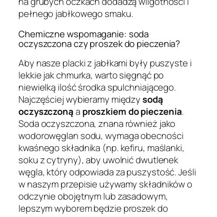
na grubych oczkach dodadzą wilgotności i
pełnego jabłkowego smaku.
Chemiczne wspomaganie: soda
oczyszczona czy proszek do pieczenia?
Aby nasze placki z jabłkami były puszyste i
lekkie jak chmurka, warto sięgnąć po
niewielką ilość środka spulchniającego.
Najczęściej wybieramy między
sodą
oczyszczoną
a
proszkiem do pieczenia
.
Soda oczyszczona, znana również jako
wodorowęglan sodu, wymaga obecności
kwaśnego składnika (np. kefiru, maślanki,
soku z cytryny), aby uwolnić dwutlenek
węgla, który odpowiada za puszystość. Jeśli
w naszym przepisie używamy składników o
odczynie obojętnym lub zasadowym,
lepszym wyborem będzie proszek do