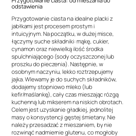
Przygotowanie ciasta: od mieszania do
odstawienia
Przygotowanie ciasta na idealne placki z
jabłkami jest procesem prostym i
intuicyjnym. Na początku, w dużej misce,
łączymy suche składniki: mąkę, cukier,
cynamon oraz niewielką ilość środka
spulchniającego (sody oczyszczonej lub
proszku do pieczenia). Następnie, w
osobnym naczyniu, lekko roztrzepujemy
jajka. Wlewamy je do suchych składników,
dodajemy stopniowo mleko (lub
kefir/maślankę), cały czas mieszając rózgą
kuchenną lub mikserem na niskich obrotach.
Celem jest uzyskanie gładkiej, jednolitej
masy o konsystencji gęstej śmietany. Nie
należy przesadzać z mieszaniem, by nie
rozwinąć nadmiernie glutenu, co mogłoby