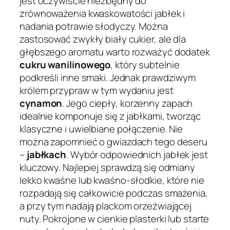
jest oczywiście niezbędny do
zrównoważenia kwaskowatości jabłek i
nadania potrawie słodyczy. Można
zastosować zwykły biały cukier, ale dla
głębszego aromatu warto rozważyć dodatek
cukru wanilinowego
, który subtelnie
podkreśli inne smaki. Jednak prawdziwym
królem przypraw w tym wydaniu jest
cynamon
. Jego ciepły, korzenny zapach
idealnie komponuje się z jabłkami, tworząc
klasyczne i uwielbiane połączenie. Nie
można zapomnieć o gwiazdach tego deseru
–
jabłkach
. Wybór odpowiednich jabłek jest
kluczowy. Najlepiej sprawdzą się odmiany
lekko kwaśne lub kwaśno-słodkie, które nie
rozpadają się całkowicie podczas smażenia,
a przy tym nadają plackom orzeźwiającej
nuty. Pokrojone w cienkie plasterki lub starte