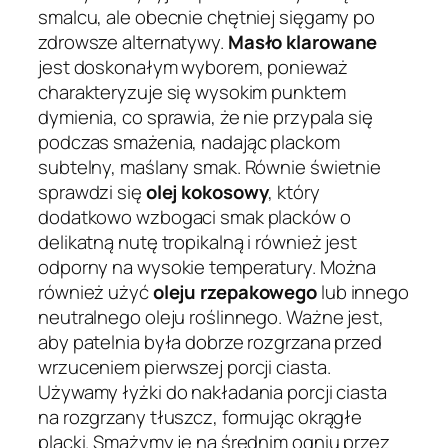
smalcu, ale obecnie chętniej sięgamy po
zdrowsze alternatywy.
Masło klarowane
jest doskonałym wyborem, ponieważ
charakteryzuje się wysokim punktem
dymienia, co sprawia, że nie przypala się
podczas smażenia, nadając plackom
subtelny, maślany smak. Równie świetnie
sprawdzi się
olej kokosowy
, który
dodatkowo wzbogaci smak placków o
delikatną nutę tropikalną i również jest
odporny na wysokie temperatury. Można
również użyć
oleju rzepakowego
lub innego
neutralnego oleju roślinnego. Ważne jest,
aby patelnia była dobrze rozgrzana przed
wrzuceniem pierwszej porcji ciasta.
Używamy łyżki do nakładania porcji ciasta
na rozgrzany tłuszcz, formując okrągłe
placki. Smażymy je na średnim ogniu przez