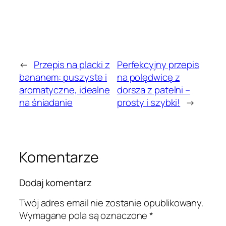
←
Przepis na placki z
Perfekcyjny przepis
bananem: puszyste i
na polędwicę z
aromatyczne, idealne
dorsza z patelni –
na śniadanie
prosty i szybki!
→
Komentarze
Dodaj komentarz
Twój adres email nie zostanie opublikowany.
Wymagane pola są oznaczone
*