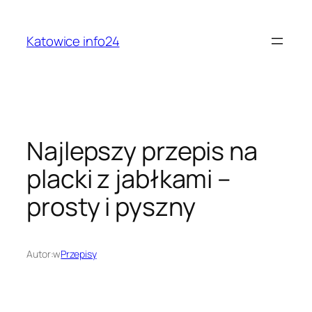
Przejdź
do
Katowice info24
treści
Najlepszy przepis na
placki z jabłkami –
prosty i pyszny
Autor:
w
Przepisy