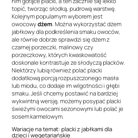
nim gorące placki, a ten zacznie się lekko
topić, tworząc słodką, pudrową warstwę.
Kolejnym popularnym wyborem jest
owocowy
dżem
. Można wykorzystać dżem
jabłkowy dla podkreślenia smaku owoców,
ale równie dobrze sprawdzi się dżem z
czarnej porzeczki, malinowy czy
porzeczkowy, których kwaskowatość
doskonale kontrastuje ze słodyczą placków.
Niektórzy lubią również polać placki
dodatkową porcją rozpuszczonego masła
lub miodu, co dodaje im wilgotności i głębi
smaku. Jeśli chcemy postawić na bardziej
wykwintną wersję, możemy posypać placki
świeżymi owocami sezonowymi lub polać je
sosem karmelowym.
Wariacje na temat: placki z jabłkami dla
dzieci i wegetariańskie