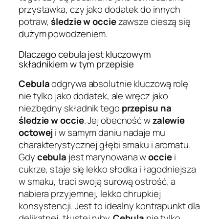
przystawka, czy jako dodatek do innych
potraw,
śledzie w occie
zawsze cieszą się
dużym powodzeniem.
Dlaczego cebula jest kluczowym
składnikiem w tym przepisie
Cebula
odgrywa absolutnie kluczową rolę
nie tylko jako dodatek, ale wręcz jako
niezbędny składnik tego
przepisu na
śledzie w occie
. Jej obecność w
zalewie
octowej
i w samym daniu nadaje mu
charakterystycznej głębi smaku i aromatu.
Gdy
cebula
jest marynowana w
occie
i
cukrze, staje się lekko słodka i łagodniejsza
w smaku, traci swoją surową ostrość, a
nabiera przyjemnej, lekko chrupkiej
konsystencji. Jest to idealny kontrapunkt dla
delikatnej, tłustej ryby.
Cebula
nie tylko