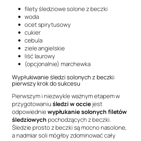
filety śledziowe solone z beczki
woda
ocet spirytusowy
cukier
cebula
ziele angielskie
liść laurowy
(opcjonalnie) marchewka
Wypłukiwanie śledzi solonych z beczki:
pierwszy krok do sukcesu
Pierwszym i niezwykle ważnym etapem w
przygotowaniu
śledzi w occie
jest
odpowiednie
wypłukanie
solonych
filetów
śledziowych
pochodzących z beczki.
Śledzie prosto z beczki są mocno nasolone,
a nadmiar soli mógłby zdominować cały