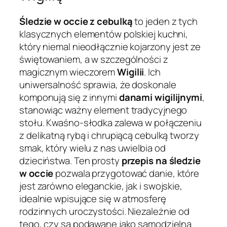
Śledzie w occie z cebulką
to jeden z tych
klasycznych elementów polskiej kuchni,
który niemal nieodłącznie kojarzony jest ze
świętowaniem, a w szczególności z
magicznym wieczorem
Wigilii
. Ich
uniwersalność sprawia, że doskonale
komponują się z innymi
danami wigilijnymi
,
stanowiąc ważny element tradycyjnego
stołu. Kwaśno-słodka zalewa w połączeniu
z delikatną rybą i chrupiącą cebulką tworzy
smak, który wielu z nas uwielbia od
dzieciństwa. Ten prosty
przepis na śledzie
w occie
pozwala przygotować danie, które
jest zarówno eleganckie, jak i swojskie,
idealnie wpisujące się w atmosferę
rodzinnych uroczystości. Niezależnie od
tego, czy są podawane jako samodzielna