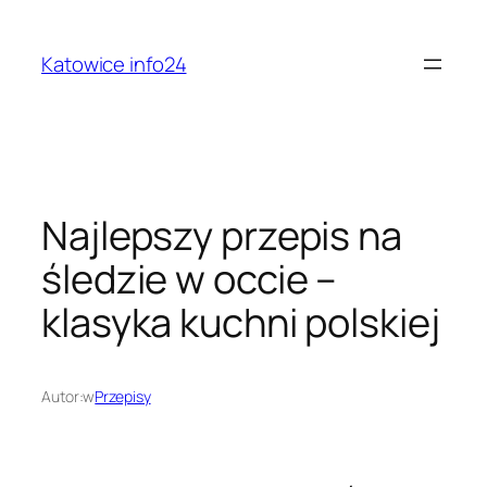
Przejdź
do
Katowice info24
treści
Najlepszy przepis na
śledzie w occie –
klasyka kuchni polskiej
Autor:
w
Przepisy