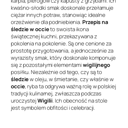
karpia, pierogów czy kapusty z grzybami. Ich
kwaśno-słodki smak doskonale przełamuje
ciężar innych potraw, stanowiąc idealne
orzeźwienie dla podniebienia.
Przepis na
śledzie w occie
to swoista ikona
świątecznej kuchni, przekazywana z
pokolenia na pokolenie. Są one cenione za
prostotę przygotowania, a jednocześnie za
wyrazisty smak, który doskonale komponuje
się z pozostałymi elementami
wigilijnego
posiłku. Niezależnie od tego, czy są to
śledzie
w oleju, w śmietanie, czy właśnie w
occie
, ryba ta odgrywa ważną rolę w polskiej
tradycji kulinarnej, zwłaszcza podczas
uroczystej
Wigilii
. Ich obecność na stole
jest symbolem obfitości i celebracji.