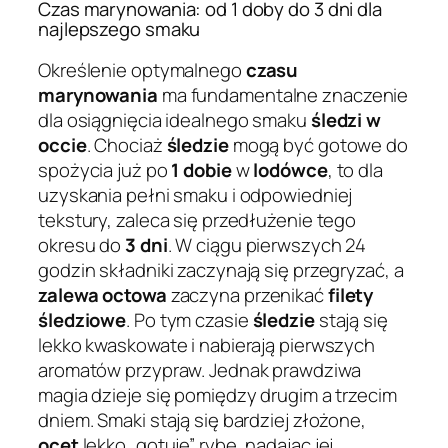
Czas marynowania: od 1 doby do 3 dni dla
najlepszego smaku
Określenie optymalnego
czasu
marynowania
ma fundamentalne znaczenie
dla osiągnięcia idealnego smaku
śledzi w
occie
. Chociaż
śledzie
mogą być gotowe do
spożycia już po
1 dobie
w
lodówce
, to dla
uzyskania pełni smaku i odpowiedniej
tekstury, zaleca się przedłużenie tego
okresu do
3 dni
. W ciągu pierwszych 24
godzin składniki zaczynają się przegryzać, a
zalewa octowa
zaczyna przenikać
filety
śledziowe
. Po tym czasie
śledzie
stają się
lekko kwaskowate i nabierają pierwszych
aromatów przypraw. Jednak prawdziwa
magia dzieje się pomiędzy drugim a trzecim
dniem. Smaki stają się bardziej złożone,
ocet
lekko „gotuje” rybę, nadając jej