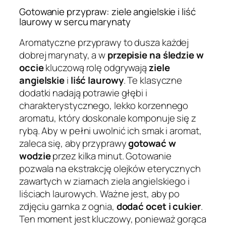
Gotowanie przypraw: ziele angielskie i liść
laurowy w sercu marynaty
Aromatyczne przyprawy to dusza każdej
dobrej marynaty, a w
przepisie na śledzie w
occie
kluczową rolę odgrywają
ziele
angielskie
i
liść laurowy
. Te klasyczne
dodatki nadają potrawie głębi i
charakterystycznego, lekko korzennego
aromatu, który doskonale komponuje się z
rybą. Aby w pełni uwolnić ich smak i aromat,
zaleca się, aby przyprawy
gotować w
wodzie
przez kilka minut. Gotowanie
pozwala na ekstrakcję olejków eterycznych
zawartych w ziarnach ziela angielskiego i
liściach laurowych. Ważne jest, aby po
zdjęciu garnka z ognia,
dodać ocet i cukier
.
Ten moment jest kluczowy, ponieważ gorąca