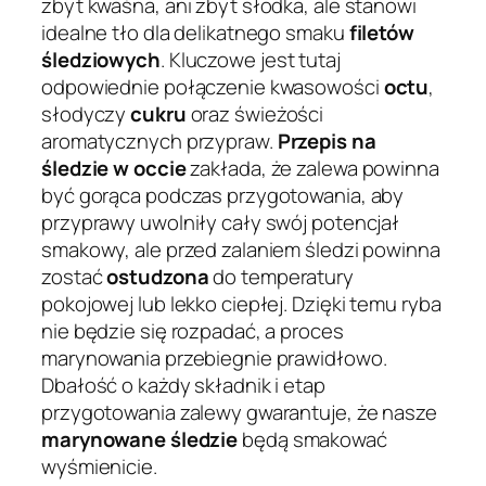
zbyt kwaśna, ani zbyt słodka, ale stanowi
idealne tło dla delikatnego smaku
filetów
śledziowych
. Kluczowe jest tutaj
odpowiednie połączenie kwasowości
octu
,
słodyczy
cukru
oraz świeżości
aromatycznych przypraw.
Przepis na
śledzie w occie
zakłada, że zalewa powinna
być gorąca podczas przygotowania, aby
przyprawy uwolniły cały swój potencjał
smakowy, ale przed zalaniem śledzi powinna
zostać
ostudzona
do temperatury
pokojowej lub lekko ciepłej. Dzięki temu ryba
nie będzie się rozpadać, a proces
marynowania przebiegnie prawidłowo.
Dbałość o każdy składnik i etap
przygotowania zalewy gwarantuje, że nasze
marynowane śledzie
będą smakować
wyśmienicie.