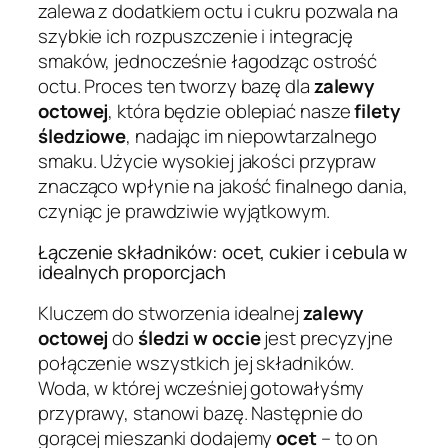
zalewa z dodatkiem octu i cukru pozwala na
szybkie ich rozpuszczenie i integrację
smaków, jednocześnie łagodząc ostrość
octu. Proces ten tworzy bazę dla
zalewy
octowej
, która będzie oblepiać nasze
filety
śledziowe
, nadając im niepowtarzalnego
smaku. Użycie wysokiej jakości przypraw
znacząco wpłynie na jakość finalnego dania,
czyniąc je prawdziwie wyjątkowym.
Łączenie składników: ocet, cukier i cebula w
idealnych proporcjach
Kluczem do stworzenia idealnej
zalewy
octowej
do
śledzi w occie
jest precyzyjne
połączenie wszystkich jej składników.
Woda, w której wcześniej gotowałyśmy
przyprawy, stanowi bazę. Następnie do
gorącej mieszanki dodajemy
ocet
– to on