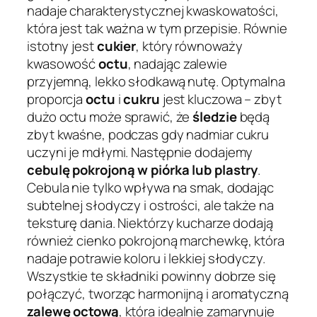
nadaje charakterystycznej kwaskowatości,
która jest tak ważna w tym przepisie. Równie
istotny jest
cukier
, który równoważy
kwasowość
octu
, nadając zalewie
przyjemną, lekko słodkawą nutę. Optymalna
proporcja
octu
i
cukru
jest kluczowa – zbyt
dużo octu może sprawić, że
śledzie
będą
zbyt kwaśne, podczas gdy nadmiar cukru
uczyni je mdłymi. Następnie dodajemy
cebulę pokrojoną w piórka lub plastry
.
Cebula nie tylko wpływa na smak, dodając
subtelnej słodyczy i ostrości, ale także na
teksturę dania. Niektórzy kucharze dodają
również cienko pokrojoną marchewkę, która
nadaje potrawie koloru i lekkiej słodyczy.
Wszystkie te składniki powinny dobrze się
połączyć, tworząc harmonijną i aromatyczną
zalewę octową
, która idealnie zamarynuje