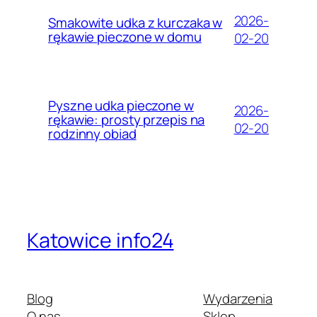
2026-
Smakowite udka z kurczaka w
rękawie pieczone w domu
02-20
Pyszne udka pieczone w
2026-
rękawie: prosty przepis na
02-20
rodzinny obiad
Katowice info24
Blog
Wydarzenia
O nas
Sklep