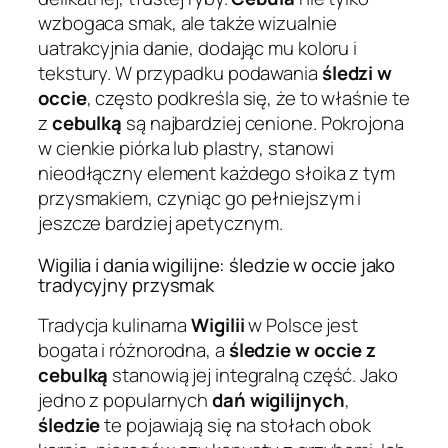
wzbogaca smak, ale także wizualnie
uatrakcyjnia danie, dodając mu koloru i
tekstury. W przypadku podawania
śledzi w
occie
, często podkreśla się, że to właśnie te
z
cebulką
są najbardziej cenione. Pokrojona
w cienkie piórka lub plastry, stanowi
nieodłączny element każdego słoika z tym
przysmakiem, czyniąc go pełniejszym i
jeszcze bardziej apetycznym.
Wigilia i dania wigilijne: śledzie w occie jako
tradycyjny przysmak
Tradycja kulinarna
Wigilii
w Polsce jest
bogata i różnorodna, a
śledzie w occie z
cebulką
stanowią jej integralną część. Jako
jedno z popularnych
dań wigilijnych
,
śledzie
te pojawiają się na stołach obok