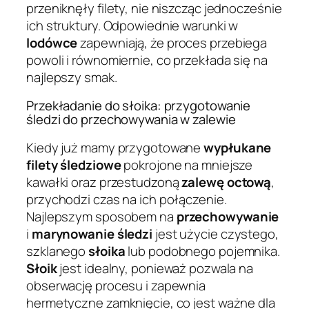
przeniknęły filety, nie niszcząc jednocześnie
ich struktury. Odpowiednie warunki w
lodówce
zapewniają, że proces przebiega
powoli i równomiernie, co przekłada się na
najlepszy smak.
Przekładanie do słoika: przygotowanie
śledzi do przechowywania w zalewie
Kiedy już mamy przygotowane
wypłukane
filety śledziowe
pokrojone na mniejsze
kawałki oraz przestudzoną
zalewę octową
,
przychodzi czas na ich połączenie.
Najlepszym sposobem na
przechowywanie
i
marynowanie śledzi
jest użycie czystego,
szklanego
słoika
lub podobnego pojemnika.
Słoik
jest idealny, ponieważ pozwala na
obserwację procesu i zapewnia
hermetyczne zamknięcie, co jest ważne dla