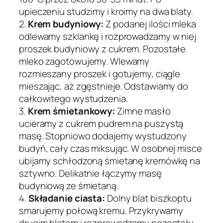
upieczeniu studzimy i kroimy na dwa blaty.
2.
Krem budyniowy:
Z podanej ilości mleka
odlewamy szklankę i rozprowadzamy w niej
proszek budyniowy z cukrem. Pozostałe
mleko zagotowujemy. Wlewamy
rozmieszany proszek i gotujemy, ciągle
mieszając, aż zgęstnieje. Odstawiamy do
całkowitego wystudzenia.
3.
Krem śmietankowy:
Zimne masło
ucieramy z cukrem pudrem na puszystą
masę. Stopniowo dodajemy wystudzony
budyń, cały czas miksując. W osobnej misce
ubijamy schłodzoną śmietanę kremówkę na
sztywno. Delikatnie łączymy masę
budyniową ze śmietaną.
4.
Składanie ciasta:
Dolny blat biszkoptu
smarujemy połową kremu. Przykrywamy
drugim blatem i rozprowadzamy pozostały