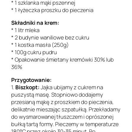
* 1 szklanka mąki pszennej
* 1 łyżeczka proszku do pieczenia
Składniki na krem:
* 1 litr mleka
* 2 budynie waniliowe bez cukru
* 1 kostka masła (250g)
* 100g cukru pudru
* Opakowanie śmietany kremówki 30% lub
36%
Przygotowanie:
1.
Biszkopt:
Jajka ubijamy z cukrem na
puszystą masę. Stopniowo dodajemy
przesianą mąkę z proszkiem do pieczenia,
delikatnie mieszając szpatułką. Przekładamy
do wysmarowanej tłuszczem i oprószonej
bułką tartą formy. Pieczemy w temperaturze
180°C przez około 30-35 minut. Po