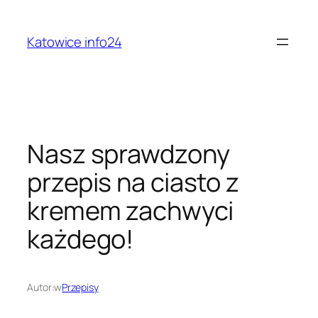
Przejdź
do
Katowice info24
treści
Nasz sprawdzony
przepis na ciasto z
kremem zachwyci
każdego!
Autor:
w
Przepisy