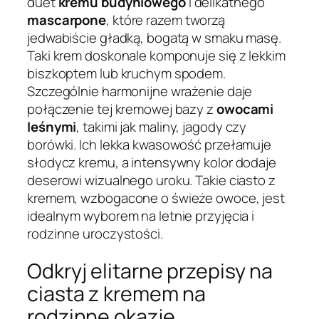
duet
kremu budyniowego
i delikatnego
mascarpone
, które razem tworzą
jedwabiście gładką, bogatą w smaku masę.
Taki krem doskonale komponuje się z lekkim
biszkoptem lub kruchym spodem.
Szczególnie harmonijne wrażenie daje
połączenie tej kremowej bazy z
owocami
leśnymi
, takimi jak maliny, jagody czy
borówki. Ich lekka kwasowość przełamuje
słodycz kremu, a intensywny kolor dodaje
deserowi wizualnego uroku. Takie ciasto z
kremem, wzbogacone o świeże owoce, jest
idealnym wyborem na letnie przyjęcia i
rodzinne uroczystości.
Odkryj elitarne przepisy na
ciasta z kremem na
rodzinne okazje