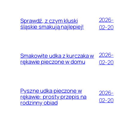
2026-
Sprawdź, z czym kluski
śląskie smakują najlepiej!
02-20
2026-
Smakowite udka z kurczaka w
rękawie pieczone w domu
02-20
Pyszne udka pieczone w
2026-
rękawie: prosty przepis na
02-20
rodzinny obiad