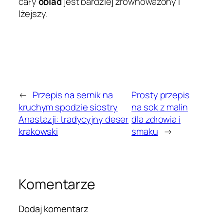
cały
obiad
jest bardziej zrównoważony i
lżejszy.
←
Przepis na sernik na
Prosty przepis
kruchym spodzie siostry
na sok z malin
Anastazji: tradycyjny deser
dla zdrowia i
krakowski
smaku
→
Komentarze
Dodaj komentarz