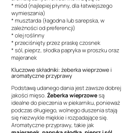
* miód (najlepiej płynny, dla łatwiejszego
wymieszania)
* musztarda (łagodna lub sarepska, w
zależności od preferencji)
* olej roślinny
* przeciśnięty przez praskę czosnek
* sól, pieprz, słodka papryka w proszku oraz
majeranek
Kluczowe składniki: żeberka wieprzowe i
aromatyczne przyprawy
Podstawą udanego dania jest zawsze dobrej
jakości mięso.
Żeberka wieprzowe
są
idealne do pieczenia w piekarniku, ponieważ
podczas długiego, wolnego duszenia stają
się niezwykle miękkie i rozpadające się.
Aromatyczne przyprawy, takie jak
majeranek, papryka słodka, pieprz i sól
,