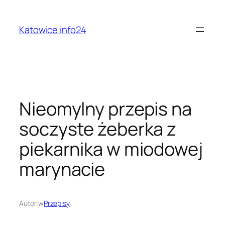
Przejdź
do
Katowice info24
treści
Nieomylny przepis na
soczyste żeberka z
piekarnika w miodowej
marynacie
Autor:
w
Przepisy