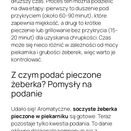
dłuższy czas. Proces ten można podzielić
na dwa etapy: pierwszy to duszenie pod
przykryciem (około 60-90 minut), które
zapewnia miękkość, a drugi to krótkie
pieczenie lub grillowanie bez przykrycia (15-
20 minut) dla uzyskania chrupkości. Czas
może się nieco różnić w zależności od mocy
piekarnika i grubości żeberek, więc warto je
kontrolować.
Z czym podać pieczone
żeberka? Pomysły na
podanie
Udało się! Aromatyczne,
soczyste żeberka
pieczone w piekarniku
są gotowe. Teraz
pozostaje tylko kwestia podania. To danie
główne doskonale komponuje się z