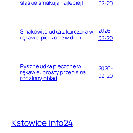
śląskie smakują najlepiej!
02-20
2026-
Smakowite udka z kurczaka w
rękawie pieczone w domu
02-20
Pyszne udka pieczone w
2026-
rękawie: prosty przepis na
02-20
rodzinny obiad
Katowice info24