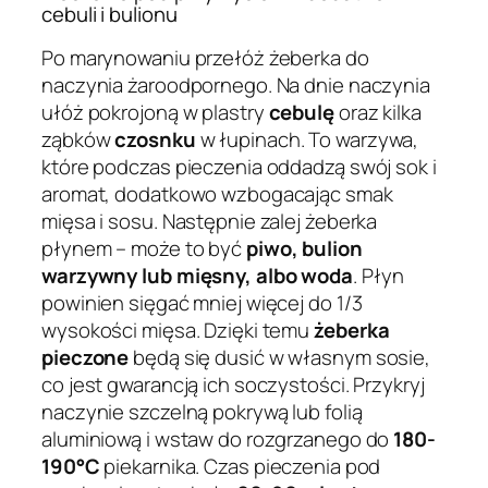
cebuli i bulionu
Po marynowaniu przełóż żeberka do
naczynia żaroodpornego. Na dnie naczynia
ułóż pokrojoną w plastry
cebulę
oraz kilka
ząbków
czosnku
w łupinach. To warzywa,
które podczas pieczenia oddadzą swój sok i
aromat, dodatkowo wzbogacając smak
mięsa i sosu. Następnie zalej żeberka
płynem – może to być
piwo, bulion
warzywny lub mięsny, albo woda
. Płyn
powinien sięgać mniej więcej do 1/3
wysokości mięsa. Dzięki temu
żeberka
pieczone
będą się dusić w własnym sosie,
co jest gwarancją ich soczystości. Przykryj
naczynie szczelną pokrywą lub folią
aluminiową i wstaw do rozgrzanego do
180-
190°C
piekarnika. Czas pieczenia pod