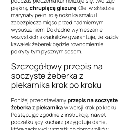
podczas pieczenia karmelizuje się, tworząc
piękną,
chrupiącą glazurę
. Olej w składzie
marynaty pełni rolę nośnika smaku i
zabezpiecza mięso przed nadmiernym
wysuszeniem. Dokładne wymieszanie
wszystkich składników gwarantuje, że każdy
kawałek żeberek będzie równomiernie
pokryty tym pysznym sosem.
Szczegółowy przepis na
soczyste żeberka z
piekarnika krok po kroku
Poniżej przedstawiamy
przepis na soczyste
żeberka z piekarnika
w wersji krok po kroku.
Postępując zgodnie z instrukcją, nawet
początkujący kucharz przygotuje danie,
które zachwyci wszystkich domowników.