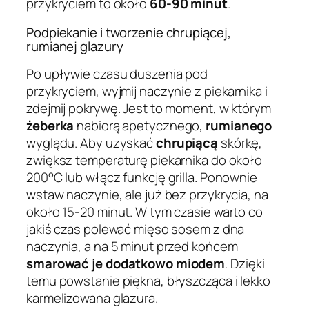
przykryciem to około
60-90 minut
.
Podpiekanie i tworzenie chrupiącej,
rumianej glazury
Po upływie czasu duszenia pod
przykryciem, wyjmij naczynie z piekarnika i
zdejmij pokrywę. Jest to moment, w którym
żeberka
nabiorą apetycznego,
rumianego
wyglądu. Aby uzyskać
chrupiącą
skórkę,
zwiększ temperaturę piekarnika do około
200°C lub włącz funkcję grilla. Ponownie
wstaw naczynie, ale już bez przykrycia, na
około 15-20 minut. W tym czasie warto co
jakiś czas polewać mięso sosem z dna
naczynia, a na 5 minut przed końcem
smarować je dodatkowo miodem
. Dzięki
temu powstanie piękna, błyszcząca i lekko
karmelizowana glazura.