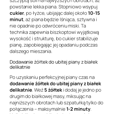
szczyptą soli na najwyższych obrotach, aż
powstanie lekka piana. Stopniowo wsypuj
cukier
, po łyżce, ubijając dalej około
10-15
minut
, aż piana będzie lśniąca, sztywna i
nie opadnie po odwróceniu miski. Ta
technika zapewnia biszkoptowi wyjątkową
wysokość i strukturę, bo cukier stabilizuje
pianę, zapobiegając jej opadaniu podczas
dalszego mieszania.
Dodawanie żółtek do ubitej piany z białek
delikatnie
Po uzyskaniu perfekcyjnej piany czas na
dodawanie żółtek do ubitej piany z białek
delikatnie
. Weź
5 żółtek
i dodaj je jedno po
drugim do białkowej masy, miksując na
najniższych obrotach lub szpatułką tylko do
połączenia – maksymalnie
1-2 minuty
.