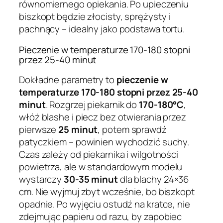
równomiernego opiekania. Po upieczeniu
biszkopt będzie złocisty, sprężysty i
pachnący – idealny jako podstawa tortu.
Pieczenie w temperaturze 170-180 stopni
przez 25-40 minut
Dokładne parametry to
pieczenie w
temperaturze 170-180 stopni przez 25-40
minut
. Rozgrzej piekarnik do
170-180°C
,
włóż blashe i piecz bez otwierania przez
pierwsze
25 minut
, potem sprawdź
patyczkiem – powinien wychodzić suchy.
Czas zależy od piekarnika i wilgotności
powietrza, ale w standardowym modelu
wystarczy
30-35 minut
dla blachy 24×36
cm. Nie wyjmuj zbyt wcześnie, bo biszkopt
opadnie. Po wyjęciu ostudź na kratce, nie
zdejmując papieru od razu, by zapobiec