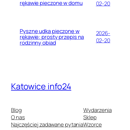
rękawie pieczone w domu
02-20
Pyszne udka pieczone w
2026-
rękawie: prosty przepis na
02-20
rodzinny obiad
Katowice info24
Blog
Wydarzenia
O nas
Sklep
Najczęściej zadawane pytania
Wzorce