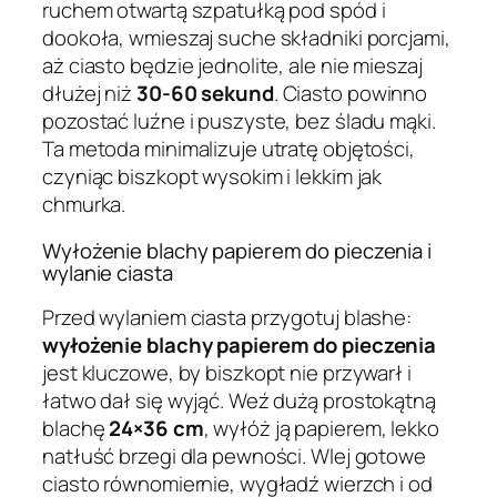
ruchem otwartą szpatułką pod spód i
dookoła, wmieszaj suche składniki porcjami,
aż ciasto będzie jednolite, ale nie mieszaj
dłużej niż
30-60 sekund
. Ciasto powinno
pozostać luźne i puszyste, bez śladu mąki.
Ta metoda minimalizuje utratę objętości,
czyniąc biszkopt wysokim i lekkim jak
chmurka.
Wyłożenie blachy papierem do pieczenia i
wylanie ciasta
Przed wylaniem ciasta przygotuj blashe:
wyłożenie blachy papierem do pieczenia
jest kluczowe, by biszkopt nie przywarł i
łatwo dał się wyjąć. Weź dużą prostokątną
blachę
24×36 cm
, wyłóż ją papierem, lekko
natłuść brzegi dla pewności. Wlej gotowe
ciasto równomiernie, wygładź wierzch i od