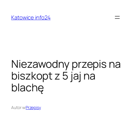
Przejdź
do
Katowice info24
treści
Niezawodny przepis na
biszkopt z 5 jaj na
blachę
Autor:
w
Przepisy