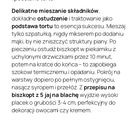
Delikatne mieszanie składników
,
dokładne
ostudzenie
i traktowanie jako
podstawa tortu
to esencja sukcesu. Mieszaj
tylko szpatułką, nigdy mikserem po dodaniu
mąki, by nie zniszczyć struktury piany. Po
pieczeniu ostudź biszkopt w piekarniku z
uchylonymi drzwiczkami przez 10 minut,
potem na kratce do końca – to zapobiega
szokowi termicznemu i opadaniu. Pokrój na
warstwy dopiero po pełnym ostygnięciu,
nasącz syropem i przełóż. Z
przepisu na
biszkopt z 5 jaj na blachę
wyjdzie wysoki
placek o grubości 3-4 cm, perfekcyjny do
dekoracji owocami czy kremem.