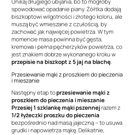
Unikaj długiego ubijania, bo to mogłoby
spowodować opadanie piany. Żółtka dodają
biszkoptowi wilgotności i złotego koloru, ale
muszą być wmieszane z czułością, by
zachować jak najwięcej powietrza. W tym
momencie masa powinna być gęsta,
kremowa i pełna pęcherzyków powietrza, co
jest znakiem dobrze wykonanego kroku w
przepisie na biszkopt z 5 jaj na blachę
.
Przesiewanie mąki z proszkiem do pieczenia
i mieszanie
Następny etap to
przesiewanie mąki z
proszkiem do pieczenia i mieszanie
.
Przesiej 1 szklankę mąki pszennej
razem z
1/2 łyżeczki proszku do pieczenia
bezpośrednio nad masą jajeczną – to usuwa
grudki i napowietrza mąkę. Delikatnie,