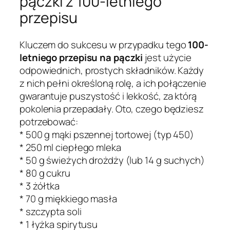
pączki z 100-letniego
przepisu
Kluczem do sukcesu w przypadku tego
100-
letniego przepisu na pączki
jest użycie
odpowiednich, prostych składników. Każdy
z nich pełni określoną rolę, a ich połączenie
gwarantuje puszystość i lekkość, za którą
pokolenia przepadały. Oto, czego będziesz
potrzebować:
* 500 g mąki pszennej tortowej (typ 450)
* 250 ml ciepłego mleka
* 50 g świeżych drożdży (lub 14 g suchych)
* 80 g cukru
* 3 żółtka
* 70 g miękkiego masła
* szczypta soli
* 1 łyżka spirytusu