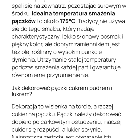
spali się na zewnątrz, pozostając surowym w
środku.
Idealna temperatura smażenia
pączków
to około
175°C
. Tradycyjnie używa
się do tego smalcu, który nadaje
charakterystyczny, lekko słonawy posmak i
piękny kolor, ale dobrym zamiennikiem jest
też olej roślinny o wysokim punkcie
dymienia. Utrzymanie stałej temperatury
podczas smażenia każdej partii gwarantuje
równomierne przyrumienienie.
Jak dekorować pączki cukrem pudrem i
lukrem?
Dekoracja to wisienka na torcie, a raczej
cukier na pączku. Pączki należy dekorować
dopiero po całkowitym ostudzeniu, inaczej
cukier się rozpuści, a lukier spłynie.
Najprostszą metodą jest obsypanie ich