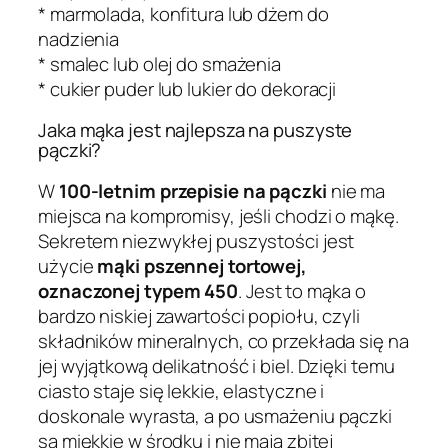
* marmolada, konfitura lub dżem do
nadzienia
* smalec lub olej do smażenia
* cukier puder lub lukier do dekoracji
Jaka mąka jest najlepsza na puszyste
pączki?
W
100-letnim przepisie na pączki
nie ma
miejsca na kompromisy, jeśli chodzi o mąkę.
Sekretem niezwykłej puszystości jest
użycie
mąki pszennej tortowej,
oznaczonej typem 450
. Jest to mąka o
bardzo niskiej zawartości popiołu, czyli
składników mineralnych, co przekłada się na
jej wyjątkową delikatność i biel. Dzięki temu
ciasto staje się lekkie, elastyczne i
doskonale wyrasta, a po usmażeniu pączki
są miękkie w środku i nie mają zbitej