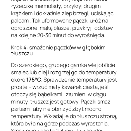
łyżeczkę marmolady, przykryj drugim
krążkiem i dokładnie zlep brzegi, uciskając
palcami. Tak uformowane pączki ułóż na
oprószonej mąką blasze, przykryj i odstaw
na kolejne 20-30 minut do wyrośnięcia.
Krok 4: smażenie pączków w głębokim
tłuszczu
Do szerokiego, grubego garnka wlej obficie
smalec lub olej i rozgrzej go do temperatury
około
175°C
. Sprawdzenie temperatury jest
proste – wrzuć mały kawałek ciasta; jeśli
otoczy się bąbelkami i zrumieni w ciągu
minuty, tłuszcz jest gotowy. Pączki smaż
partiami, aby nie obniżyć zbyt mocno
temperatury. Wkładaj je do tłuszczu stroną,
która była na górze podczas wyrastania.
Smaż przez około 2-3 minuty z każdej