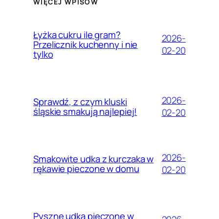
WIĘCEJ WPISÓW
Łyżka cukru ile gram?
2026-
Przelicznik kuchenny i nie
02-20
tylko
2026-
Sprawdź, z czym kluski
śląskie smakują najlepiej!
02-20
2026-
Smakowite udka z kurczaka w
rękawie pieczone w domu
02-20
Pyszne udka pieczone w