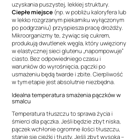
uzyskania puszystej, lekkiej struktury.
Ciepłe miejsce
(np. w pobliżu kaloryfera lub
w lekko rozgrzanym piekarniku wyłączonym
po podgrzaniu) przyspiesza pracę drożdży.
Mikroorganizmy te, żywiąc się cukrem,
produkują dwutlenek węgla, który uwięziony
w elastycznej sieci glutenu „napompowuje”
ciasto. Bez odpowiedniego czasu i
warunków do wyrośnięcia, pączki po
usmażeniu będą twarde i zbite. Cierpliwość
w tym etapie jest absolutnie niezbędna.
Idealna temperatura smażenia pączków w
smalcu
Temperatura tłuszczu to sprawa życia i
śmierci dla pączka. Jeśli będzie zbyt niska,
pączek wchłonie ogromne ilości tłuszczu,
stanie się ciężki i tłusty. Jeśli zbyt wysoka –