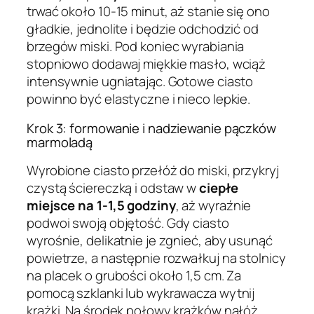
trwać około 10-15 minut, aż stanie się ono
gładkie, jednolite i będzie odchodzić od
brzegów miski. Pod koniec wyrabiania
stopniowo dodawaj miękkie masło, wciąż
intensywnie ugniatając. Gotowe ciasto
powinno być elastyczne i nieco lepkie.
Krok 3: formowanie i nadziewanie pączków
marmoladą
Wyrobione ciasto przełóż do miski, przykryj
czystą ściereczką i odstaw w
ciepłe
miejsce na 1-1,5 godziny
, aż wyraźnie
podwoi swoją objętość. Gdy ciasto
wyrośnie, delikatnie je zgnieć, aby usunąć
powietrze, a następnie rozwałkuj na stolnicy
na placek o grubości około 1,5 cm. Za
pomocą szklanki lub wykrawacza wytnij
krążki. Na środek połowy krążków nałóż