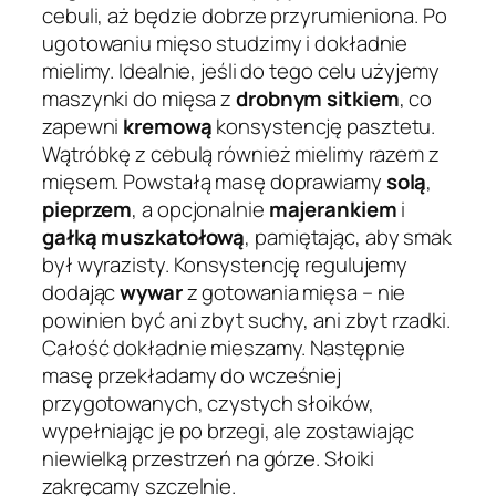
cebuli, aż będzie dobrze przyrumieniona. Po
ugotowaniu mięso studzimy i dokładnie
mielimy. Idealnie, jeśli do tego celu użyjemy
maszynki do mięsa z
drobnym sitkiem
, co
zapewni
kremową
konsystencję pasztetu.
Wątróbkę z cebulą również mielimy razem z
mięsem. Powstałą masę doprawiamy
solą
,
pieprzem
, a opcjonalnie
majerankiem
i
gałką muszkatołową
, pamiętając, aby smak
był wyrazisty. Konsystencję regulujemy
dodając
wywar
z gotowania mięsa – nie
powinien być ani zbyt suchy, ani zbyt rzadki.
Całość dokładnie mieszamy. Następnie
masę przekładamy do wcześniej
przygotowanych, czystych słoików,
wypełniając je po brzegi, ale zostawiając
niewielką przestrzeń na górze. Słoiki
zakręcamy szczelnie.