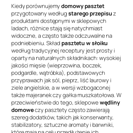
Kiedy porównujemy
domowy pasztet
przygotowany według
starego przepisu
z
produktami dostępnymi w sklepowych
ladach, różnice stają się natychmiast
widoczne, a często także odczuwalne na
podniebieniu. Skład
pasztetu w słoiku
według tradycyjnej receptury jest prosty i
oparty na naturalnych składnikach: wysokiej
jakości mięsie (wieprzowina, boczek,
podgardle, wątróbka), podstawowych
przyprawach jak sól, pieprz, liść laurowy i
ziele angielskie, a w wersji wzbogaconej
także majeranek czy gałka muszkatołowa. W
przeciwieństwie do tego, sklepowe
wędliny
domowe
czy pasztety często zawierają
szereg dodatków, takich jak konserwanty,
stabilizatory, sztuczne aromaty i barwniki,
które mają na celu przedłużenie ich