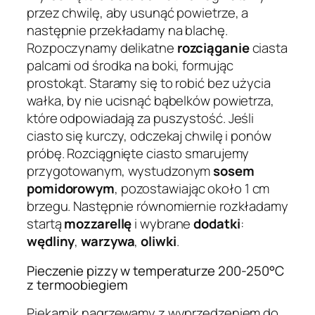
przez chwilę, aby usunąć powietrze, a
następnie przekładamy na blachę.
Rozpoczynamy delikatne
rozciąganie
ciasta
palcami od środka na boki, formując
prostokąt. Staramy się to robić bez użycia
wałka, by nie ucisnąć bąbelków powietrza,
które odpowiadają za puszystość. Jeśli
ciasto się kurczy, odczekaj chwilę i ponów
próbę. Rozciągnięte ciasto smarujemy
przygotowanym, wystudzonym
sosem
pomidorowym
, pozostawiając około 1 cm
brzegu. Następnie równomiernie rozkładamy
startą
mozzarellę
i wybrane
dodatki
:
wędliny
,
warzywa
,
oliwki
.
Pieczenie pizzy w temperaturze 200-250°C
z termoobiegiem
Piekarnik nagrzewamy z wyprzedzeniem do