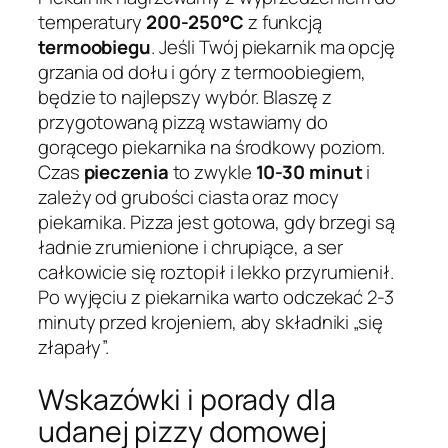
temperatury
200-250°C
z funkcją
termoobiegu
. Jeśli Twój piekarnik ma opcję
grzania od dołu i góry z termoobiegiem,
będzie to najlepszy wybór. Blaszę z
przygotowaną pizzą wstawiamy do
gorącego piekarnika na środkowy poziom.
Czas
pieczenia
to zwykle
10-30 minut
i
zależy od grubości ciasta oraz mocy
piekarnika. Pizza jest gotowa, gdy brzegi są
ładnie zrumienione i chrupiące, a ser
całkowicie się roztopił i lekko przyrumienił.
Po wyjęciu z piekarnika warto odczekać 2-3
minuty przed krojeniem, aby składniki „się
złapały”.
Wskazówki i porady dla
udanej pizzy domowej