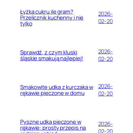
Łyżka cukru ile gram?
2026-
Przelicznik kuchenny i nie
02-20
tylko
2026-
Sprawdź, z czym kluski
śląskie smakują najlepiej!
02-20
2026-
Smakowite udka z kurczaka w
rękawie pieczone w domu
02-20
Pyszne udka pieczone w
2026-
rękawie: prosty przepis na
02-20