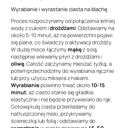
Wyrabianie i wyrastanie ciasta na blachę
Proces rozpoczynamy od połączenia letniej
wody z cukrem i
drożdżami
. Odstawiamy na
około 5-10 minut, aż na powierzchni pojawi
się piana, co świadczy o aktywacji drożdży.
W dużej misce łączymy
mąkę
z solą,
następnie wlewamy płyn z drożdżami i
oliwę
. Całość zaczynamy mieszać łyżką, a
potem przechodzimy do wyrabiania ręcznie
lub przy użyciu miksera z hakami.
Wyrabianie
powinno trwać około
10-15
minut
, aż ciasto stanie się gładkie,
elastyczne i nie będzie przywierało do rąk.
Gotową kulę ciasta przekładamy do
natłuszczonej miski, przykrywamy
ściereczką lub folią i odstawiamy do
wyrastania
w ciepłe miejsce na
45-60