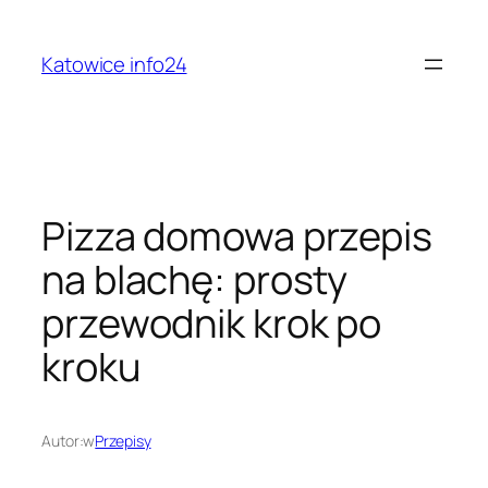
Przejdź
do
Katowice info24
treści
Pizza domowa przepis
na blachę: prosty
przewodnik krok po
kroku
Autor:
w
Przepisy