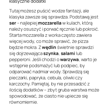
klasyczne dodatki
Tutaj możesz puścić wodze fantazji, ale
klasyka zawsze się sprawdza. Podstawą jest
ser
– najlepiej
mozzarella
w kulach, którą
należy osuszyć i porwać ręcznie lub pokroić.
Starta mozzarella z worka często zawiera
więcej wody, co może sprawić, że pizza
będzie mokra. Z
wędlin
świetnie sprawdzi
się dojrzewająca
szynka
,
salami
lub
pepperoni. Jeśli chodzi o
warzywa
, warto je
wstępnie podsmażyć lub podpiec, by
odparować nadmiar wody. Sprawdzą się
pieczarki, papryka, cebula, oliwki czy
karczochy. Pamiętaj, by nie przesadzić z
ilością dodatków – zbyt gruba warstwa może
spowodować, że ciasto nie upiecze się
równomiernie.