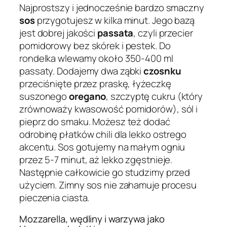
Najprostszy i jednocześnie bardzo smaczny
sos
przygotujesz w kilka minut. Jego bazą
jest dobrej jakości
passata
, czyli przecier
pomidorowy bez skórek i pestek. Do
rondelka wlewamy około 350-400 ml
passaty. Dodajemy dwa ząbki
czosnku
przeciśnięte przez praskę, łyżeczkę
suszonego
oregano
, szczyptę cukru (który
zrównoważy kwasowość pomidorów), sól i
pieprz do smaku. Możesz też dodać
odrobinę płatków chili dla lekko ostrego
akcentu. Sos gotujemy na małym ogniu
przez 5-7 minut, aż lekko zgęstnieje.
Następnie całkowicie go studzimy przed
użyciem. Zimny sos nie zahamuje procesu
pieczenia ciasta.
Mozzarella, wędliny i warzywa jako