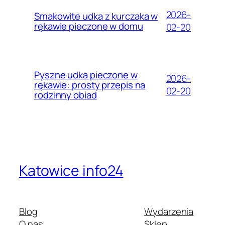
2026-
Smakowite udka z kurczaka w
rękawie pieczone w domu
02-20
Pyszne udka pieczone w
2026-
rękawie: prosty przepis na
02-20
rodzinny obiad
Katowice info24
Blog
Wydarzenia
O nas
Sklep