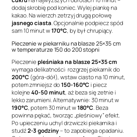
cukru
na najwyższych obrotach 10 minut –
dodaj skrobię pod koniec. Wylej piankę na
kakao. Na wierzch zetrzyj drugą połowę
jasnego ciasta
. Opcjonalnie podpiecz spód
sam 10 minut w
170°C
, by był chrupiący.
Pieczenie w piekarniku na blasze 25×35 cm
w temperaturze 150 do 200 stopni
Pieczenie
pleśniaka na blasze 25×35 cm
wymaga delikatności: rozgrzej piekarnik do
200°C
(góra-dół), wstaw ciasto na 10 minut,
potem zmniejsz do
150-160°C
i piecz
kolejne
40-50 minut
, aż beza się zetnie i
lekko zarumieni. Alternatywnie: 30 minut w
190°C
, potem 30 minut w
180°C
. Beza
powinna pękać, tworząc „pleśniowy” efekt.
Po upieczeniu uchyl drzwiczki piekarnika i
studź
2-3 godziny
– to zapobiega opadaniu.