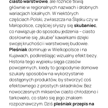
ciasto warstwowe
, ale różnice tkwią
głównie w regionalnych nazwach i drobnych
wariacjach lokalnych. W niektórych
częściach Polski, zwłaszcza na Śląsku czy w
Małopolsce, częściej słyszy się
skubaniec
,
co nawiązuje do sposobu jedzenia – ciasto
dosłownie się „skubie” kawałkami dzięki
swojej kruchości i warstwowej budowie.
Pleśniak
dominuje w Wielkopolsce i na
Kujawach, podkreślając wizualny efekt bezy.
Historia tego wypieku sięga czasów
powojennych, kiedy to gospodynie domowe
szukały sposobów na wykorzystanie
dostępnych produktów, by stworzyć coś
efektownego z prostych składników. Bez
nowoczesnych mikserów ciasto chłodzono i
tarkowało, co stało się jego znakiem
rozpoznawczym. Dziś
pleśniak przepis na