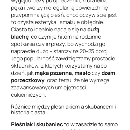
wyglądu bezy po upieczeniu, która lekko
pęka i tworzy nieregularną powierzchnię
przypominającą pleśń, choć oczywiście jest
to czysta estetyka i smakuje obłędnie.
Ciasto to idealnie nadaje się na
dużą
blachę
, co czyni je hitem na rodzinne
spotkania czy imprezy, bo wychodzi go
naprawdę dużo – starczy na 20-25 porcji.
Jego popularność zawdzięczamy prostocie
składników, z których korzystamy na co
dzień, jak
mąka pszenna
,
masło
czy
dżem
porzeczkowy
, oraz temu, że nie wymaga
zaawansowanych umiejętności
cukierniczych.
Różnice między pleśniakiem a skubancem i
historia ciasta
Pleśniak
i
skubaniec
to w zasadzie to samo