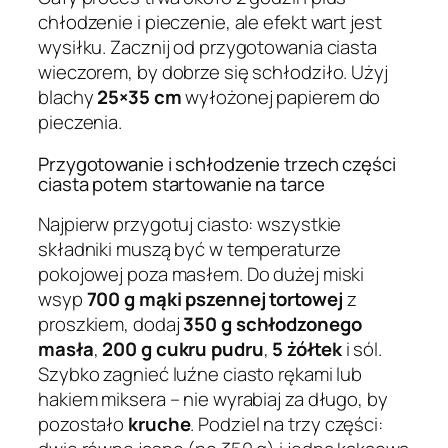
chłodzenie i pieczenie, ale efekt wart jest
wysiłku. Zacznij od przygotowania ciasta
wieczorem, by dobrze się schłodziło. Użyj
blachy
25×35 cm
wyłożonej papierem do
pieczenia.
Przygotowanie i schłodzenie trzech części
ciasta potem startowanie na tarce
Najpierw przygotuj ciasto: wszystkie
składniki muszą być w temperaturze
pokojowej poza masłem. Do dużej miski
wsyp
700 g mąki pszennej tortowej
z
proszkiem, dodaj
350 g schłodzonego
masła
,
200 g cukru pudru
,
5 żółtek
i sól.
Szybko zagnieć luźne ciasto rękami lub
hakiem miksera – nie wyrabiaj za długo, by
pozostało
kruche
. Podziel na trzy części: