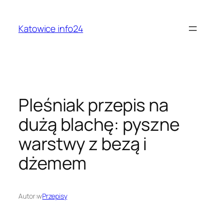
Przejdź
do
Katowice info24
treści
Pleśniak przepis na
dużą blachę: pyszne
warstwy z bezą i
dżemem
Autor:
w
Przepisy