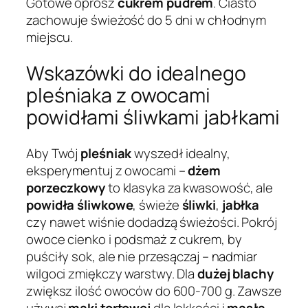
Gotowe oprósz
cukrem pudrem
. Ciasto
zachowuje świeżość do 5 dni w chłodnym
miejscu.
Wskazówki do idealnego
pleśniaka z owocami
powidłami śliwkami jabłkami
Aby Twój
pleśniak
wyszedł idealny,
eksperymentuj z owocami –
dżem
porzeczkowy
to klasyka za kwasowość, ale
powidła śliwkowe
, świeże
śliwki
,
jabłka
czy nawet wiśnie dodadzą świeżości. Pokrój
owoce cienko i podsmaż z cukrem, by
puściły sok, ale nie przesączaj – nadmiar
wilgoci zmiękczy warstwy. Dla
dużej blachy
zwiększ ilość owoców do 600-700 g. Zawsze
używaj
mąki tortowej
dla lekkości i
masła