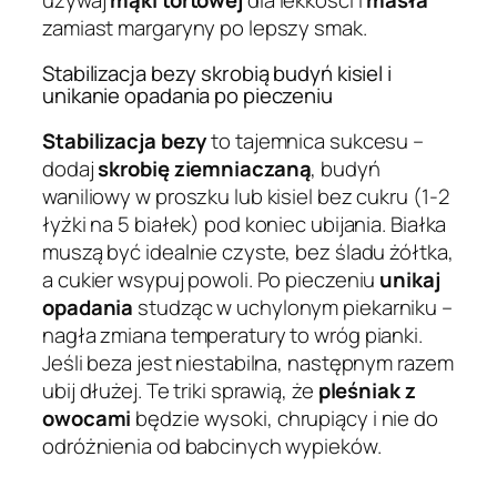
zamiast margaryny po lepszy smak.
Stabilizacja bezy skrobią budyń kisiel i
unikanie opadania po pieczeniu
Stabilizacja bezy
to tajemnica sukcesu –
dodaj
skrobię ziemniaczaną
, budyń
waniliowy w proszku lub kisiel bez cukru (1-2
łyżki na 5 białek) pod koniec ubijania. Białka
muszą być idealnie czyste, bez śladu żółtka,
a cukier wsypuj powoli. Po pieczeniu
unikaj
opadania
studząc w uchylonym piekarniku –
nagła zmiana temperatury to wróg pianki.
Jeśli beza jest niestabilna, następnym razem
ubij dłużej. Te triki sprawią, że
pleśniak z
owocami
będzie wysoki, chrupiący i nie do
odróżnienia od babcinych wypieków.