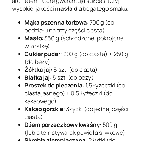
aromatem, które gwarantują sukces. Użyj
wysokiej jakości
masła
dla bogatego smaku.
Mąka pszenna tortowa
: 700 g (do
podziału na trzy części ciasta)
Masło
: 350 g (schłodzone, pokrojone
w kostkę)
Cukier puder
: 200 g (do ciasta) + 250 g
(do bezy)
Żółtka jaj
: 5 szt. (do ciasta)
Białka jaj
: 5 szt. (do bezy)
Proszek do pieczenia
: 1,5 łyżeczki (do
ciasta jasnego) + 0,5 łyżeczki (do
kakaowego)
Kakao gorzkie
: 3 łyżki (do jednej części
ciasta)
Dżem porzeczkowy kwaśny
: 500 g
(lub alternatywa jak powidła śliwkowe)
Skrobia ziemniaczana
: 2 łyżki (do