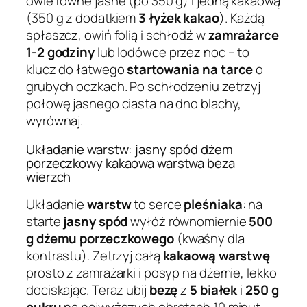
dwie równe jasne (po 350 g) i jedną kakaową
(350 g z dodatkiem
3 łyżek kakao
). Każdą
spłaszcz, owiń folią i schłodź w
zamrażarce
1-2 godziny
lub lodówce przez noc – to
klucz do łatwego
startowania na tarce
o
grubych oczkach. Po schłodzeniu zetrzyj
połowę jasnego ciasta na dno blachy,
wyrównaj.
Układanie warstw: jasny spód dżem
porzeczkowy kakaowa warstwa beza
wierzch
Układanie
warstw
to serce
pleśniaka
: na
starte
jasny spód
wyłóż równomiernie
500
g dżemu porzeczkowego
(kwaśny dla
kontrastu). Zetrzyj całą
kakaową warstwę
prosto z zamrażarki i posyp na dżemie, lekko
dociskając. Teraz ubij
bezę
z
5 białek
i
250 g