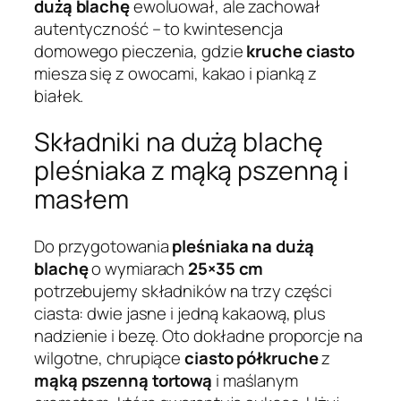
dużą blachę
ewoluował, ale zachował
autentyczność – to kwintesencja
domowego pieczenia, gdzie
kruche ciasto
miesza się z owocami, kakao i pianką z
białek.
Składniki na dużą blachę
pleśniaka z mąką pszenną i
masłem
Do przygotowania
pleśniaka na dużą
blachę
o wymiarach
25×35 cm
potrzebujemy składników na trzy części
ciasta: dwie jasne i jedną kakaową, plus
nadzienie i bezę. Oto dokładne proporcje na
wilgotne, chrupiące
ciasto półkruche
z
mąką pszenną tortową
i maślanym