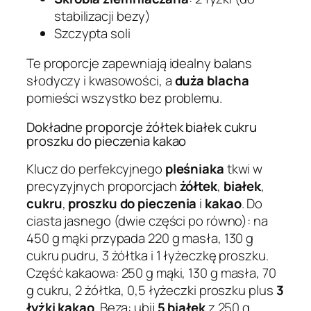
stabilizacji bezy)
Szczypta soli
Te proporcje zapewniają idealny balans
słodyczy i kwasowości, a
duża blacha
pomieści wszystko bez problemu.
Dokładne proporcje żółtek białek cukru
proszku do pieczenia kakao
Klucz do perfekcyjnego
pleśniaka
tkwi w
precyzyjnych proporcjach
żółtek
,
białek
,
cukru
,
proszku do pieczenia
i
kakao
. Do
ciasta jasnego (dwie części po równo): na
450 g mąki przypada 220 g masła, 130 g
cukru pudru, 3 żółtka i 1 łyżeczkę proszku.
Część kakaowa: 250 g mąki, 130 g masła, 70
g cukru, 2 żółtka, 0,5 łyżeczki proszku plus
3
łyżki kakao
. Beza: ubij
5 białek
z 250 g