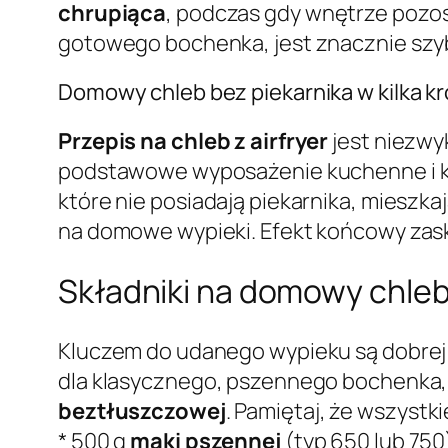
chrupiąca
, podczas gdy wnętrze pozost
gotowego bochenka, jest znacznie szy
Domowy chleb bez piekarnika w kilka k
Przepis na chleb z airfryer
jest niezwy
podstawowe wyposażenie kuchenne i ki
które nie posiadają piekarnika, miesz
na domowe wypieki. Efekt końcowy zask
Składniki na domowy chleb 
Kluczem do udanego wypieku są dobrej j
dla klasycznego, pszennego bochenka, k
beztłuszczowej
. Pamiętaj, że wszyst
* 500 g
mąki pszennej
(typ 650 lub 750