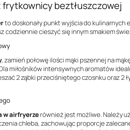
z frytkownicy beztłuszczowej
er
to doskonały punkt wyjścia do kulinarnych
sz codziennie cieszyć się innym smakiem świ
łowy
y
, zamień połowę ilości mąki pszennej na mąk
 Dla miłośników intensywnych aromatów idea
zać 2 ząbki przeciśniętego czosnku oraz 2 ły
dego
w airfryerze
również jest możliwe. Należy u
zenia chleba, zachowując proporcje zalecan