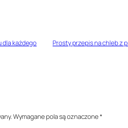
u dla każdego
Prosty przepis na chleb z 
wany.
Wymagane pola są oznaczone
*