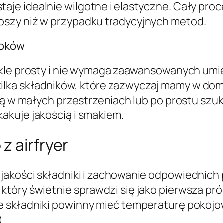
aje idealnie wilgotne i elastyczne. Cały pro
bszy niż w przypadku tradycyjnych metod.
roków
kle prosty i nie wymaga zaawansowanych umie
lka składników, które zazwyczaj mamy w domu
kają w małych przestrzeniach lub po prostu 
akuje jakością i smakiem.
z airfryer
akości składniki i zachowanie odpowiednich pr
tóry świetnie sprawdzi się jako pierwsza pr
kie składniki powinny mieć temperaturę pokojo
)