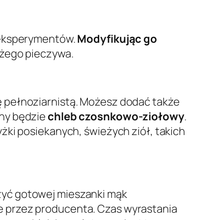
 eksperymentów.
Modyfikując go
eżego pieczywa.
ę pełnoziarnistą. Możesz dodać także
lny będzie
chleb czosnkowo-ziołowy
.
żki posiekanych, świeżych ziół, takich
żyć gotowej mieszanki mąk
e przez producenta. Czas wyrastania