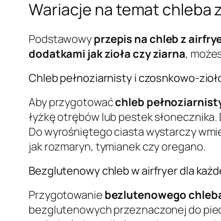
Wariacje na temat chleba 
Podstawowy
przepis na chleb z airfry
dodatkami jak zioła czy ziarna
, może
Chleb pełnoziarnisty i czosnkowo-zio
Aby przygotować
chleb pełnoziarnist
łyżkę otrębów lub pestek słonecznika.
Do wyrośniętego ciasta wystarczy wmies
jak rozmaryn, tymianek czy oregano.
Bezglutenowy chleb w airfryer dla każ
Przygotowanie
bezlutenowego chleba 
bezglutenowych przeznaczonej do piec