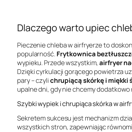
Dlaczego warto upiec chleb
Pieczenie chleba w airfryerze to doskon
popularność.
Frytkownica beztłuszc
wypieku. Przede wszystkim,
airfryer n
Dzięki cyrkulacji gorącego powietrza u
pary – czyli
chrupiącą skórkę i miękki
upalne dni, gdy nie chcemy dodatkowo
Szybki wypiek i chrupiąca skórka w airf
Sekretem sukcesu jest mechanizm dzia
wszystkich stron, zapewniając równomier