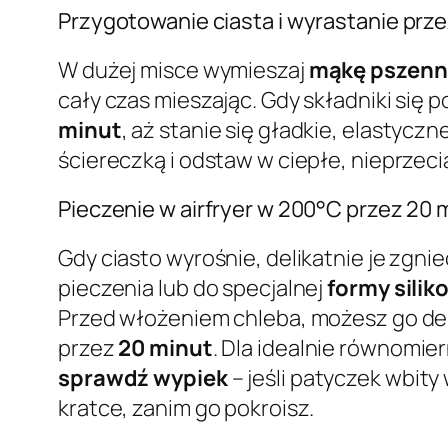
Przygotowanie ciasta i wyrastanie prze
W dużej misce wymieszaj
mąkę pszenn
cały czas mieszając. Gdy składniki się 
minut
, aż stanie się gładkie, elastyczn
ściereczką i odstaw w ciepłe, nieprzec
Pieczenie w airfryer w 200°C przez 20 
Gdy ciasto wyrośnie, delikatnie je zgni
pieczenia lub do specjalnej
formy silik
Przed włożeniem chleba, możesz go de
przez
20 minut
. Dla idealnie równomi
sprawdź wypiek
– jeśli patyczek wbity
kratce, zanim go pokroisz.