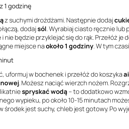
z 1 godzinę
ą
z suchymi drożdżami. Następnie dodaj
cuki
połączą, dodaj
sól
. Wyrabiaj ciasto ręcznie lu
e i nie będzie przyklejać się do rąk. Przełóż je
iągne miejsce na
około 1 godziny
. W tym czas
minut
eć, uformuj w bochenek i przełóż do koszyka
a
onowej
. Możesz naciąć wierzch nożem. Rozgr
likatnie
spryskać wodą
– to dodatkowo wzmo
ernego wypieku, po około 10-15 minutach moż
 w środek jest suchy, chleb jest gotowy. Po wy