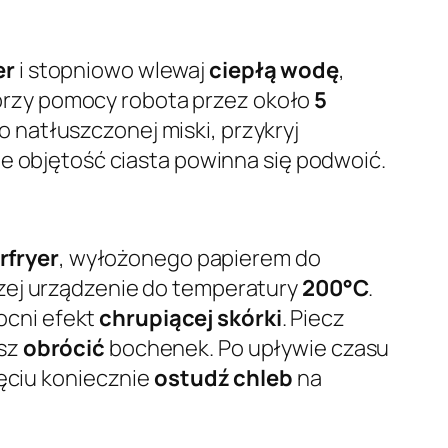
er
i stopniowo wlewaj
ciepłą wodę
,
b przy pomocy robota przez około
5
 do natłuszczonej miski, przykryj
ie objętość ciasta powinna się podwoić.
irfryer
, wyłożonego papierem do
zej urządzenie do temperatury
200°C
.
cni efekt
chrupiącej skórki
. Piecz
esz
obrócić
bochenek. Po upływie czasu
jęciu koniecznie
ostudź chleb
na