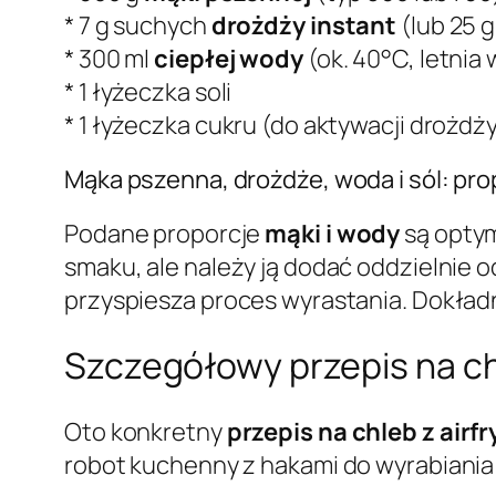
* 7 g suchych
drożdży instant
(lub 25 
* 300 ml
ciepłej wody
(ok. 40°C, letnia
* 1 łyżeczka soli
* 1 łyżeczka cukru (do aktywacji drożdż
Mąka pszenna, drożdże, woda i sól: pro
Podane proporcje
mąki i wody
są optym
smaku, ale należy ją dodać oddzielnie o
przyspiesza proces wyrastania. Dokładn
Szczegółowy przepis na chl
Oto konkretny
przepis na chleb z airfr
robot kuchenny z hakami do wyrabiania 