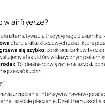
 w airfryerze?
ała alternatywa dla tradycyjnego piekarnika, 
zowa
oferuje kilka kluczowych zalet, które p
agrzewa się szybko
, co skraca całkowity cza
zyskujemy efekt, który w klasycznym piekarn
 środek
. To idealne rozwiązanie na szybki, do
 nagrzewać kuchni.
ryer
łania urządzenia. Intensywny nawiew gorące
ne i szybkie pieczenie. Dzięki temu skórka s