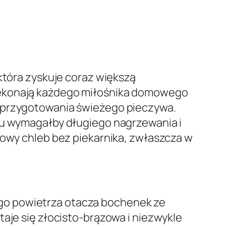
która zyskuje coraz większą
rzekonają każdego miłośnika domowego
s przygotowania świeżego pieczywa.
iku wymagałby długiego nagrzewania i
mowy chleb bez piekarnika, zwłaszcza w
go powietrza otacza bochenek ze
taje się złocisto-brązowa i niezwykle