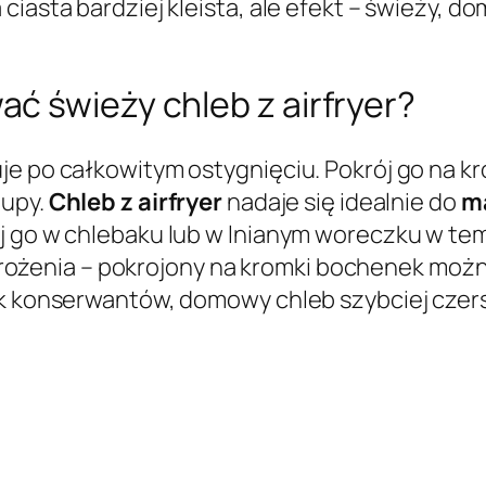
ciasta bardziej kleista, ale efekt – świeży, d
ć świeży chleb z airfryer?
je po całkowitym ostygnięciu. Pokrój go na k
zupy.
Chleb z airfryer
nadaje się idealnie do
ma
j go w chlebaku lub w lnianym woreczku w tem
żenia – pokrojony na kromki bochenek możn
ak konserwantów, domowy chleb szybciej czerst