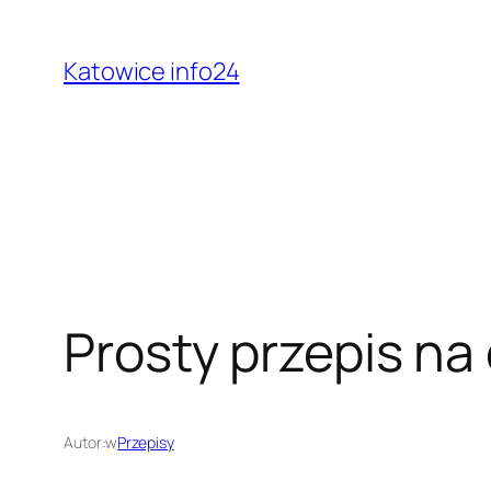
Przejdź
do
Katowice info24
treści
Prosty przepis na 
Autor:
w
Przepisy