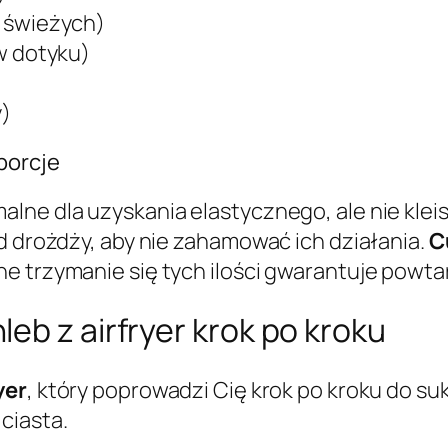
g świeżych)
 w dotyku)
y)
porcje
alne dla uzyskania elastycznego, ale nie klei
d drożdży, aby nie zahamować ich działania.
C
e trzymanie się tych ilości gwarantuje powtar
eb z airfryer krok po kroku
yer
, który poprowadzi Cię krok po kroku do su
ciasta.