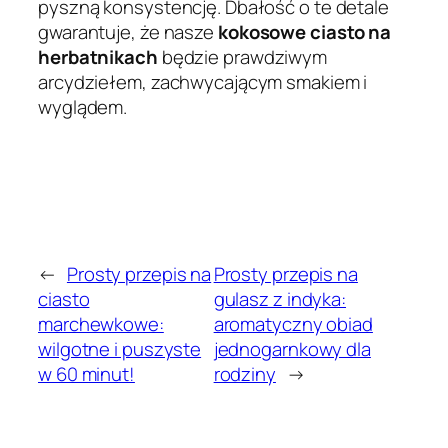
pyszną konsystencję. Dbałość o te detale
gwarantuje, że nasze
kokosowe ciasto na
herbatnikach
będzie prawdziwym
arcydziełem, zachwycającym smakiem i
wyglądem.
←
Prosty przepis na
Prosty przepis na
ciasto
gulasz z indyka:
marchewkowe:
aromatyczny obiad
wilgotne i puszyste
jednogarnkowy dla
w 60 minut!
rodziny
→