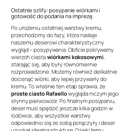
Ostatnie szlify: posypanie wiórkami i
gotowość do podania na imprezę
Po ułożeniu ostatniej warstwy kremu,
przechodzimy do fazy, która nadaje
naszemu deserowi charakterystyczny
wygląd – posypywania. Obficie pokrywamy
wierzch ciasta
wiórkami kokosowymi
,
starając się, aby były równomiernie
rozprowadzone. Możemy również delikatnie
docisnąć wiórki, aby lepiej przywarły do
kremu. To właśnie ten etap sprawia, że
proste ciasto Rafaello
wygląda niczym jego
słynny pierwowzór. Po finalnym posypaniu,
deser musi spędzić jeszcze kilka godzin w
lodówce, aby wszystkie warstwy
odpowiednio się ze sobą połączyły i deser
uzyskał idealną strukturę. Dzięki temu