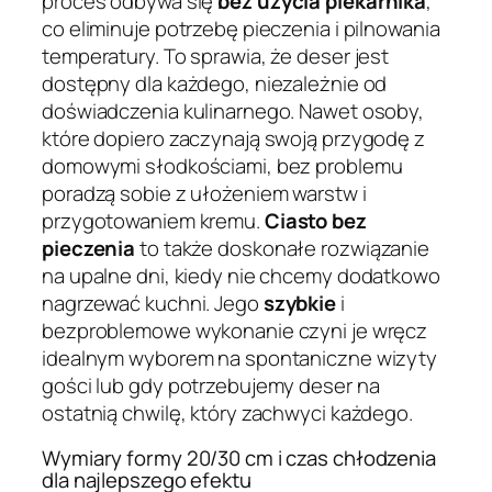
proces odbywa się
bez użycia piekarnika
,
co eliminuje potrzebę pieczenia i pilnowania
temperatury. To sprawia, że deser jest
dostępny dla każdego, niezależnie od
doświadczenia kulinarnego. Nawet osoby,
które dopiero zaczynają swoją przygodę z
domowymi słodkościami, bez problemu
poradzą sobie z ułożeniem warstw i
przygotowaniem kremu.
Ciasto bez
pieczenia
to także doskonałe rozwiązanie
na upalne dni, kiedy nie chcemy dodatkowo
nagrzewać kuchni. Jego
szybkie
i
bezproblemowe wykonanie czyni je wręcz
idealnym wyborem na spontaniczne wizyty
gości lub gdy potrzebujemy deser na
ostatnią chwilę, który zachwyci każdego.
Wymiary formy 20/30 cm i czas chłodzenia
dla najlepszego efektu