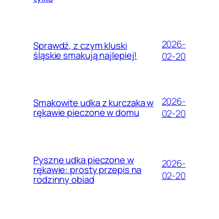
2026-
Sprawdź, z czym kluski
śląskie smakują najlepiej!
02-20
2026-
Smakowite udka z kurczaka w
rękawie pieczone w domu
02-20
Pyszne udka pieczone w
2026-
rękawie: prosty przepis na
02-20
rodzinny obiad