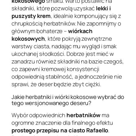
kokosowego
smaku. Warto postawić na
składniki, które pozwolą uzyskać
lekki i
puszysty krem
, idealnie komponujący się z
chrupkością herbatników. Nie zapomnijmy o
głównym bohaterze –
wiórkach
kokosowych
, które pokryją zewnętrzne
warstwy ciasta, nadając mu wygląd i smak
ukochanej słodkości. Dobrze jest mieć w
zanadrzu również składniki na bazie czegoś,
co zapewni kremowej konsystencji
odpowiednią stabilność, a jednocześnie nie
sprawi, że deser będzie zbyt ciężki.
Jakie herbatniki i wiórki kokosowe wybrać do
tego wersjonowanego deseru?
Wybór odpowiednich
herbatników
ma
ogromne znaczenie dla finalnego efektu
prostego przepisu na ciasto Rafaello
.