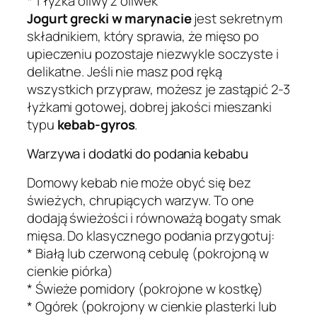
* 1 łyżka oliwy z oliwek
Jogurt grecki w marynacie
jest sekretnym
składnikiem, który sprawia, że mięso po
upieczeniu pozostaje niezwykle soczyste i
delikatne. Jeśli nie masz pod ręką
wszystkich przypraw, możesz je zastąpić 2-3
łyżkami gotowej, dobrej jakości mieszanki
typu
kebab-gyros
.
Warzywa i dodatki do podania kebabu
Domowy kebab nie może obyć się bez
świeżych, chrupiących warzyw. To one
dodają świeżości i równoważą bogaty smak
mięsa. Do klasycznego podania przygotuj:
* Białą lub czerwoną cebulę (pokrojoną w
cienkie piórka)
* Świeże pomidory (pokrojone w kostkę)
* Ogórek (pokrojony w cienkie plasterki lub