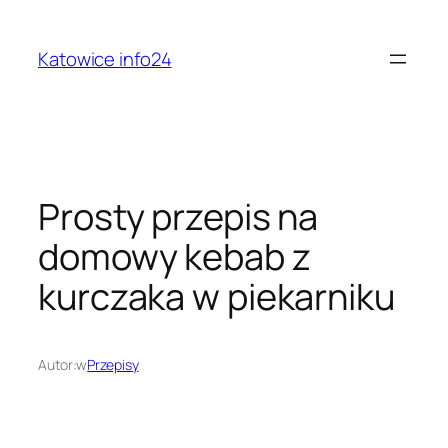
Przejdź
do
Katowice info24
treści
Prosty przepis na
domowy kebab z
kurczaka w piekarniku
Autor:
w
Przepisy