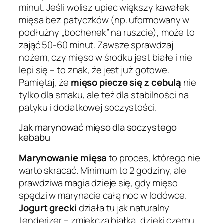
minut. Jeśli wolisz upiec większy kawałek
mięsa bez patyczków (np. uformowany w
podłużny „bochenek” na ruszcie), może to
zająć 50-60 minut. Zawsze sprawdzaj
nożem, czy mięso w środku jest białe i nie
lepi się – to znak, że jest już gotowe.
Pamiętaj, że
mięso piecze się z cebulą
nie
tylko dla smaku, ale też dla stabilności na
patyku i dodatkowej soczystości.
Jak marynować mięso dla soczystego
kebabu
Marynowanie mięsa
to proces, którego nie
warto skracać. Minimum to 2 godziny, ale
prawdziwa magia dzieje się, gdy mięso
spędzi w marynacie całą noc w lodówce.
Jogurt grecki
działa tu jak naturalny
tenderizer – zmiękcza białka, dzięki czemu