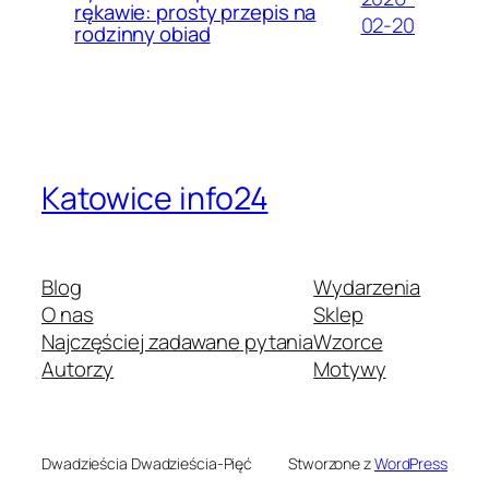
rękawie: prosty przepis na
02-20
rodzinny obiad
Katowice info24
Blog
Wydarzenia
O nas
Sklep
Najczęściej zadawane pytania
Wzorce
Autorzy
Motywy
Dwadzieścia Dwadzieścia-Pięć
Stworzone z
WordPress