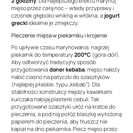
2 godziny
. Dla najlepszego efektu marynuj
mięso przez całą noc – wtedy przyprawy i
czosnek głęboko wnikną w włókna, a
jogurt
grecki
idealnie je zmiękczy.
Pieczenie mięsa w piekarniku i krojenie
Po upływie czasu marynowania, nagrzej
piekarnik do temperatury
200°C
(góra-dół).
Aby odtworzyć tradycyjny sposób
przygotowania
doner kebaba
, mięso należy
nabić ciasno na patyczki do szaszłyków
(najlepiej płaskie, typu „kebab”). Dla
stabilności konstrukcji między kawałkami
kurczaka nabijaj plasterki cebuli. Tak
przygotowane szaszłyki ułóż na kratce do
pieczenia, a pod nią połóż blaszkę wyłożoną
papierem do pieczenia, aby tłuszcz nie
kapiał na dno piekarnika. Piecz mięso przez