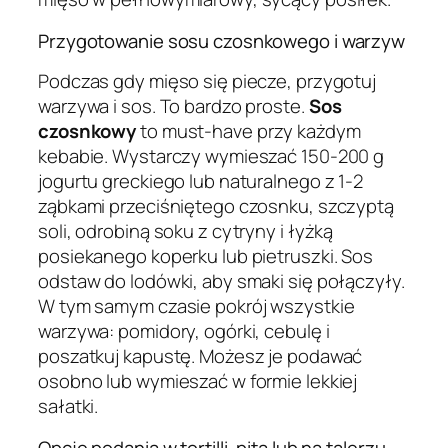
Przygotowanie sosu czosnkowego i warzyw
Podczas gdy mięso się piecze, przygotuj
warzywa i sos. To bardzo proste.
Sos
czosnkowy
to must-have przy każdym
kebabie. Wystarczy wymieszać 150-200 g
jogurtu greckiego lub naturalnego z 1-2
ząbkami przeciśniętego czosnku, szczyptą
soli, odrobiną soku z cytryny i łyżką
posiekanego koperku lub pietruszki. Sos
odstaw do lodówki, aby smaki się połączyły.
W tym samym czasie pokrój wszystkie
warzywa: pomidory, ogórki, cebulę i
poszatkuj kapustę. Możesz je podawać
osobno lub wymieszać w formie lekkiej
sałatki.
Opcje podania w tortilli, pita lub na talerzu