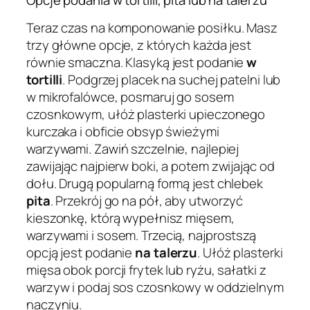
Teraz czas na komponowanie posiłku. Masz
trzy główne opcje, z których każda jest
równie smaczna. Klasyką jest podanie
w
tortilli
. Podgrzej placek na suchej patelni lub
w mikrofalówce, posmaruj go sosem
czosnkowym, ułóż plasterki upieczonego
kurczaka i obficie obsyp świeżymi
warzywami. Zawiń szczelnie, najlepiej
zawijając najpierw boki, a potem zwijając od
dołu. Drugą popularną formą jest chlebek
pita
. Przekrój go na pół, aby utworzyć
kieszonkę, którą wypełnisz mięsem,
warzywami i sosem. Trzecią, najprostszą
opcją jest podanie
na talerzu
. Ułóż plasterki
mięsa obok porcji frytek lub ryżu, sałatki z
warzyw i podaj sos czosnkowy w oddzielnym
naczyniu.