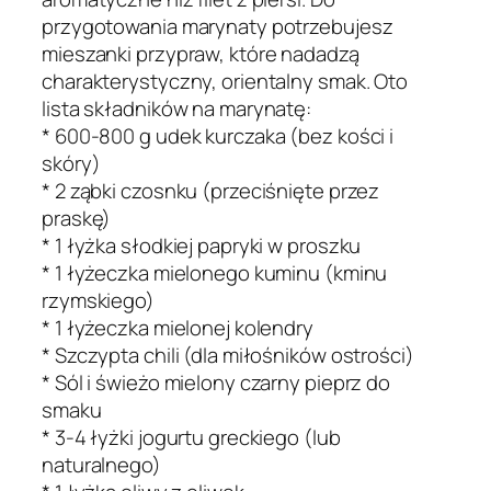
przygotowania marynaty potrzebujesz
mieszanki przypraw, które nadadzą
charakterystyczny, orientalny smak. Oto
lista składników na marynatę:
* 600-800 g udek kurczaka (bez kości i
skóry)
* 2 ząbki czosnku (przeciśnięte przez
praskę)
* 1 łyżka słodkiej papryki w proszku
* 1 łyżeczka mielonego kuminu (kminu
rzymskiego)
* 1 łyżeczka mielonej kolendry
* Szczypta chili (dla miłośników ostrości)
* Sól i świeżo mielony czarny pieprz do
smaku
* 3-4 łyżki jogurtu greckiego (lub
naturalnego)