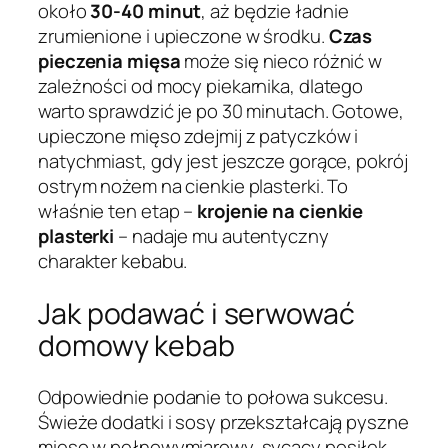
około
30-40 minut
, aż będzie ładnie
zrumienione i upieczone w środku.
Czas
pieczenia mięsa
może się nieco różnić w
zależności od mocy piekarnika, dlatego
warto sprawdzić je po 30 minutach. Gotowe,
upieczone mięso zdejmij z patyczków i
natychmiast, gdy jest jeszcze gorące, pokrój
ostrym nożem na cienkie plasterki. To
właśnie ten etap –
krojenie na cienkie
plasterki
– nadaje mu autentyczny
charakter kebabu.
Jak podawać i serwować
domowy kebab
Odpowiednie podanie to połowa sukcesu.
Świeże dodatki i sosy przekształcają pyszne
mięso w pełnowymiarowy, sycący posiłek.