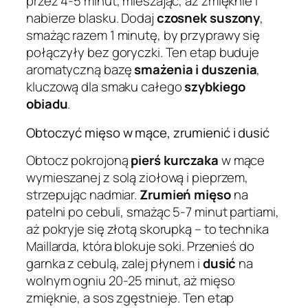
przez 4-5 minut, mieszając, aż zmięknie i
nabierze blasku. Dodaj
czosnek suszony
,
smażąc razem 1 minutę, by przyprawy się
połączyły bez goryczki. Ten etap buduje
aromatyczną bazę
smażenia i duszenia
,
kluczową dla smaku całego
szybkiego
obiadu
.
Obtoczyć mięso w mące, zrumienić i dusić
Obtocz pokrojoną
pierś kurczaka
w mące
wymieszanej z solą ziołową i pieprzem,
strzepując nadmiar.
Zrumień mięso
na
patelni po cebuli, smażąc 5-7 minut partiami,
aż pokryje się złotą skorupką – to technika
Maillarda, która blokuje soki. Przenieś do
garnka z cebulą, zalej płynem i
dusić
na
wolnym ogniu 20-25 minut, aż mięso
zmięknie, a sos zgęstnieje. Ten etap