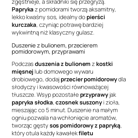
zgęstnieje, a składniki się przegryzą.
Papryka
z pomidorami tworzą aksamitny,
lekko kwaśny sos, idealny do
pierści
kurczaka
, czyniąc potrawę bardziej
wykwintną niż klasyczny gulasz.
Duszenie z bulionem, przecierem
pomidorowym, przyprawami
Podczas
duszenia z bulionem
z
kostki
mięsnej
lub domowego wywaru
drobiowego, dodaj
przecier pomidorowy
dla
słodyczy i kwasowości równoważącej
tłuszcze. Wsyp pozostałe
przyprawy
jak
papryka słodka
,
czosnek suszony
i zioła,
mieszając co 5 minut. Duszenie na małym
ogniu pozwala na wchłonięcie aromatów,
tworząc gęsty
sos pomidorowy z papryką
,
który otula każdy kawałek
filetu