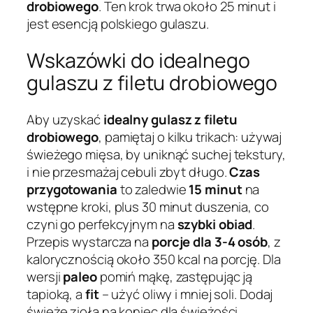
drobiowego
. Ten krok trwa około 25 minut i
jest esencją polskiego gulaszu.
Wskazówki do idealnego
gulaszu z filetu drobiowego
Aby uzyskać
idealny gulasz z filetu
drobiowego
, pamiętaj o kilku trikach: używaj
świeżego mięsa, by uniknąć suchej tekstury,
i nie przesmażaj cebuli zbyt długo.
Czas
przygotowania
to zaledwie
15 minut
na
wstępne kroki, plus 30 minut duszenia, co
czyni go perfekcyjnym na
szybki obiad
.
Przepis wystarcza na
porcje dla 3-4 osób
, z
kalorycznością około 350 kcal na porcję. Dla
wersji
paleo
pomiń mąkę, zastępując ją
tapioką, a
fit
– użyć oliwy i mniej soli. Dodaj
świeże zioła na koniec dla świeżości.