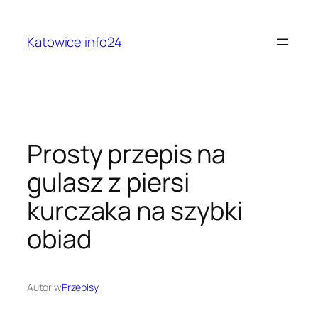
Przejdź
do
Katowice info24
treści
Prosty przepis na
gulasz z piersi
kurczaka na szybki
obiad
Autor:
w
Przepisy