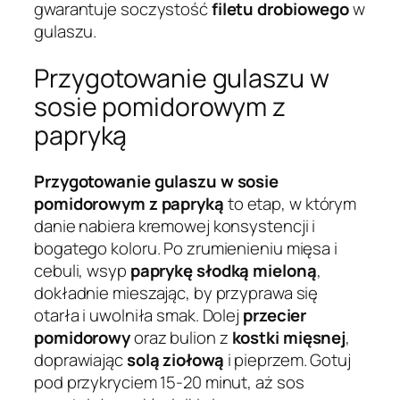
gwarantuje soczystość
filetu drobiowego
w
gulaszu.
Przygotowanie gulaszu w
sosie pomidorowym z
papryką
Przygotowanie gulaszu w sosie
pomidorowym z papryką
to etap, w którym
danie nabiera kremowej konsystencji i
bogatego koloru. Po zrumienieniu mięsa i
cebuli, wsyp
paprykę słodką mieloną
,
dokładnie mieszając, by przyprawa się
otarła i uwolniła smak. Dolej
przecier
pomidorowy
oraz bulion z
kostki mięsnej
,
doprawiając
solą ziołową
i pieprzem. Gotuj
pod przykryciem 15-20 minut, aż sos