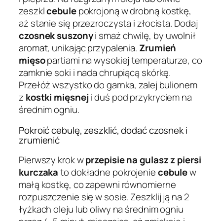
zeszkl
cebule
pokrojoną w drobną kostkę,
aż stanie się przezroczysta i złocista. Dodaj
czosnek suszony
i smaż chwilę, by uwolnił
aromat, unikając przypalenia.
Zrumień
mięso
partiami na wysokiej temperaturze, co
zamknie soki i nada chrupiącą skórkę.
Przełóż wszystko do garnka, zalej bulionem
z
kostki mięsnej
i duś pod przykryciem na
średnim ogniu.
Pokroić cebulę, zeszklić, dodać czosnek i
zrumienić
Pierwszy krok w
przepisie na gulasz z piersi
kurczaka
to dokładne pokrojenie
cebule
w
małą kostkę, co zapewni równomierne
rozpuszczenie się w sosie. Zeszklij ją na 2
łyżkach oleju lub oliwy na średnim ogniu