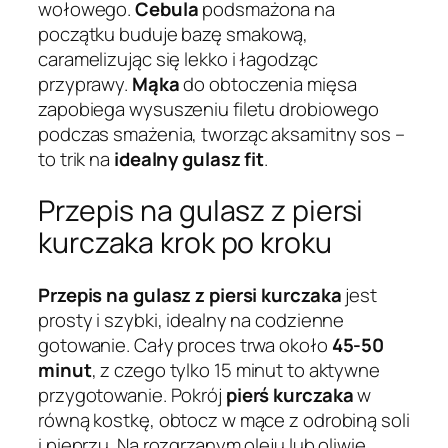
wołowego.
Cebula
podsmażona na
początku buduje bazę smakową,
caramelizując się lekko i łagodząc
przyprawy.
Mąka
do obtoczenia mięsa
zapobiega wysuszeniu filetu drobiowego
podczas smażenia, tworząc aksamitny sos –
to trik na
idealny gulasz fit
.
Przepis na gulasz z piersi
kurczaka krok po kroku
Przepis na gulasz z piersi kurczaka
jest
prosty i szybki, idealny na codzienne
gotowanie. Cały proces trwa około
45-50
minut
, z czego tylko 15 minut to aktywne
przygotowanie. Pokrój
pierś kurczaka
w
równą kostkę, obtocz w mące z odrobiną soli
i pieprzu. Na rozgrzanym oleju lub oliwie