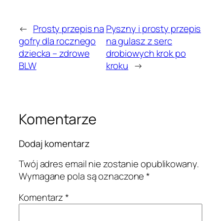
←
Prosty przepis na
Pyszny i prosty przepis
gofry dla rocznego
na gulasz z serc
dziecka – zdrowe
drobiowych krok po
BLW
kroku
→
Komentarze
Dodaj komentarz
Twój adres email nie zostanie opublikowany.
Wymagane pola są oznaczone
*
Komentarz
*