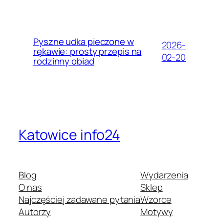
Pyszne udka pieczone w
2026-
rękawie: prosty przepis na
02-20
rodzinny obiad
Katowice info24
Blog
Wydarzenia
O nas
Sklep
Najczęściej zadawane pytania
Wzorce
Autorzy
Motywy