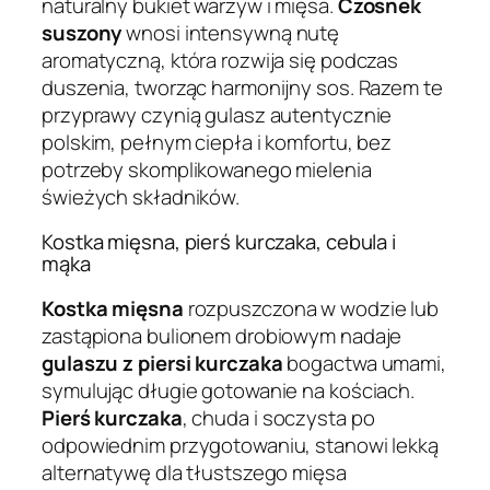
naturalny bukiet warzyw i mięsa.
Czosnek
suszony
wnosi intensywną nutę
aromatyczną, która rozwija się podczas
duszenia, tworząc harmonijny sos. Razem te
przyprawy czynią gulasz autentycznie
polskim, pełnym ciepła i komfortu, bez
potrzeby skomplikowanego mielenia
świeżych składników.
Kostka mięsna, pierś kurczaka, cebula i
mąka
Kostka mięsna
rozpuszczona w wodzie lub
zastąpiona bulionem drobiowym nadaje
gulaszu z piersi kurczaka
bogactwa umami,
symulując długie gotowanie na kościach.
Pierś kurczaka
, chuda i soczysta po
odpowiednim przygotowaniu, stanowi lekką
alternatywę dla tłustszego mięsa