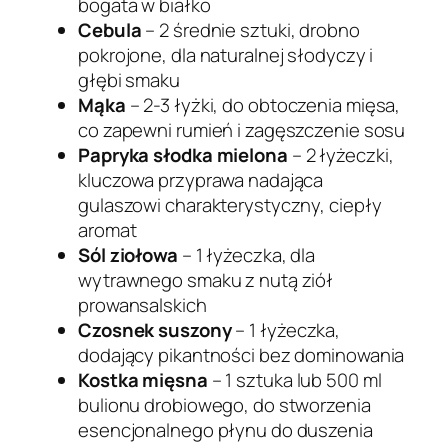
bogata w białko
Cebula
– 2 średnie sztuki, drobno
pokrojone, dla naturalnej słodyczy i
głębi smaku
Mąka
– 2-3 łyżki, do obtoczenia mięsa,
co zapewni rumień i zagęszczenie sosu
Papryka słodka mielona
– 2 łyżeczki,
kluczowa przyprawa nadająca
gulaszowi charakterystyczny, ciepły
aromat
Sól ziołowa
– 1 łyżeczka, dla
wytrawnego smaku z nutą ziół
prowansalskich
Czosnek suszony
– 1 łyżeczka,
dodający pikantności bez dominowania
Kostka mięsna
– 1 sztuka lub 500 ml
bulionu drobiowego, do stworzenia
esencjonalnego płynu do duszenia