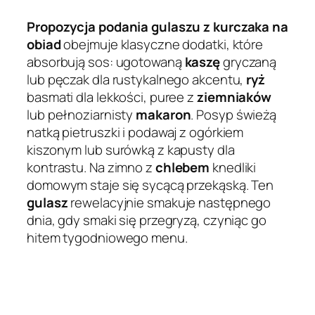
Propozycja podania gulaszu z kurczaka na
obiad
obejmuje klasyczne dodatki, które
absorbują sos: ugotowaną
kaszę
gryczaną
lub pęczak dla rustykalnego akcentu,
ryż
basmati dla lekkości, puree z
ziemniaków
lub pełnoziarnisty
makaron
. Posyp świeżą
natką pietruszki i podawaj z ogórkiem
kiszonym lub surówką z kapusty dla
kontrastu. Na zimno z
chlebem
knedliki
domowym staje się sycącą przekąską. Ten
gulasz
rewelacyjnie smakuje następnego
dnia, gdy smaki się przegryzą, czyniąc go
hitem tygodniowego menu.