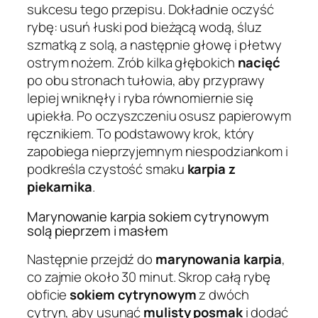
sukcesu tego przepisu. Dokładnie oczyść
rybę: usuń łuski pod bieżącą wodą, śluz
szmatką z solą, a następnie głowę i płetwy
ostrym nożem. Zrób kilka głębokich
nacięć
po obu stronach tułowia, aby przyprawy
lepiej wniknęły i ryba równomiernie się
upiekła. Po oczyszczeniu osusz papierowym
ręcznikiem. To podstawowy krok, który
zapobiega nieprzyjemnym niespodziankom i
podkreśla czystość smaku
karpia z
piekarnika
.
Marynowanie karpia sokiem cytrynowym
solą pieprzem i masłem
Następnie przejdź do
marynowania karpia
,
co zajmie około 30 minut. Skrop całą rybę
obficie
sokiem cytrynowym
z dwóch
cytryn, aby usunąć
mulisty posmak
i dodać