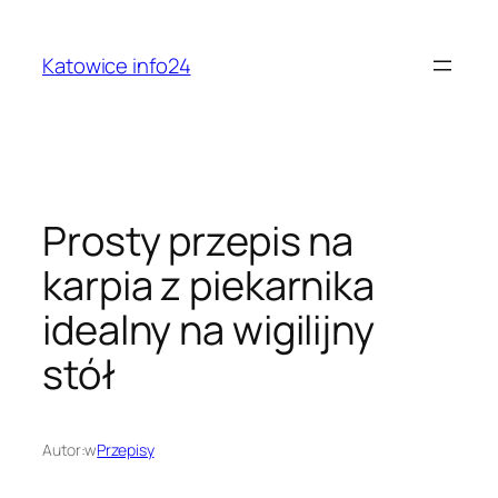
Przejdź
do
Katowice info24
treści
Prosty przepis na
karpia z piekarnika
idealny na wigilijny
stół
Autor:
w
Przepisy