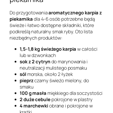
Do przygotowania
aromatycznego karpia z
piekarnika
dla 4-6 osób potrzebne będą
świeże i łatwo dostępne składniki, które
podkreślą naturalny smak ryby. Oto lista
niezbędnych produktów:
1,5-1,8 kg świeżego karpia
w całości
lub w dzwonkach
sok z 2 cytryn
do marynowania i
neutralizacji mulistego posmaku
sól
morska, około 2 łyżek
pieprz
czarny świeżo mielony, do
smaku
100 g masła
miękkiego dla soczystości
2 duże cebule
pokrojone w plastry
4 marchewki
obrane i pokrojone w
krążki