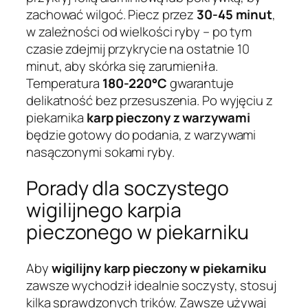
zachować wilgoć. Piecz przez
30-45 minut
,
w zależności od wielkości ryby – po tym
czasie zdejmij przykrycie na ostatnie 10
minut, aby skórka się zarumieniła.
Temperatura
180-220°C
gwarantuje
delikatność bez przesuszenia. Po wyjęciu z
piekarnika
karp pieczony z warzywami
będzie gotowy do podania, z warzywami
nasączonymi sokami ryby.
Porady dla soczystego
wigilijnego karpia
pieczonego w piekarniku
Aby
wigilijny karp pieczony w piekarniku
zawsze wychodził idealnie soczysty, stosuj
kilka sprawdzonych trików. Zawsze używaj