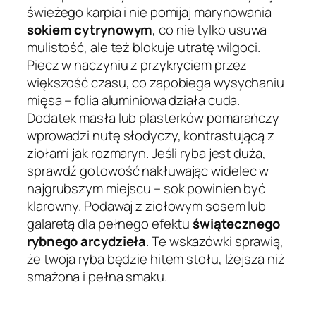
świeżego karpia i nie pomijaj marynowania
sokiem cytrynowym
, co nie tylko usuwa
mulistość, ale też blokuje utratę wilgoci.
Piecz w naczyniu z przykryciem przez
większość czasu, co zapobiega wysychaniu
mięsa – folia aluminiowa działa cuda.
Dodatek masła lub plasterków pomarańczy
wprowadzi nutę słodyczy, kontrastującą z
ziołami jak rozmaryn. Jeśli ryba jest duża,
sprawdź gotowość nakłuwając widelec w
najgrubszym miejscu – sok powinien być
klarowny. Podawaj z ziołowym sosem lub
galaretą dla pełnego efektu
świątecznego
rybnego arcydzieła
. Te wskazówki sprawią,
że twoja ryba będzie hitem stołu, lżejsza niż
smażona i pełna smaku.