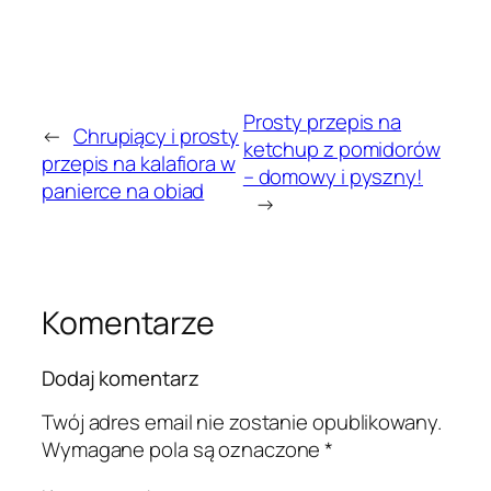
Prosty przepis na
←
Chrupiący i prosty
ketchup z pomidorów
przepis na kalafiora w
– domowy i pyszny!
panierce na obiad
→
Komentarze
Dodaj komentarz
Twój adres email nie zostanie opublikowany.
Wymagane pola są oznaczone
*