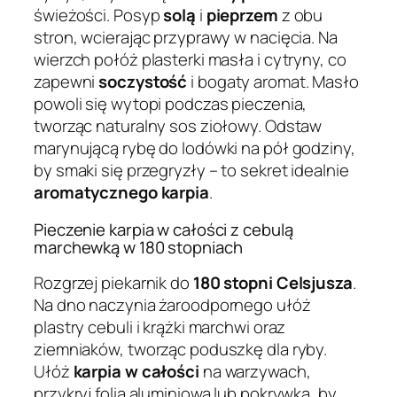
świeżości. Posyp
solą
i
pieprzem
z obu
stron, wcierając przyprawy w nacięcia. Na
wierzch połóż plasterki masła i cytryny, co
zapewni
soczystość
i bogaty aromat. Masło
powoli się wytopi podczas pieczenia,
tworząc naturalny sos ziołowy. Odstaw
marynującą rybę do lodówki na pół godziny,
by smaki się przegryzły – to sekret idealnie
aromatycznego karpia
.
Pieczenie karpia w całości z cebulą
marchewką w 180 stopniach
Rozgrzej piekarnik do
180 stopni Celsjusza
.
Na dno naczynia żaroodpornego ułóż
plastry cebuli i krążki marchwi oraz
ziemniaków, tworząc poduszkę dla ryby.
Ułóż
karpia w całości
na warzywach,
przykryj folią aluminiową lub pokrywką, by