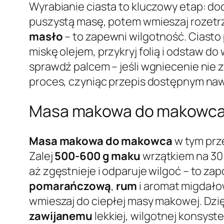
Wyrabianie ciasta to kluczowy etap: do
puszystą masę, potem wmieszaj rozet
masło
– to zapewni wilgotność. Ciasto 
miskę olejem, przykryj folią i odstaw d
sprawdź palcem – jeśli wgniecenie nie 
proces, czyniąc przepis dostępnym naw
Masa makowa do makowca z
Masa makowa do makowca
w tym prze
Zalej
500-600 g maku
wrzątkiem na 30 
aż zgęstnieje i odparuje wilgoć – to z
pomarańczową
,
rum
i aromat migdało
wmieszaj do ciepłej masy makowej. Dzięk
zawijanemu
lekkiej, wilgotnej konsyst