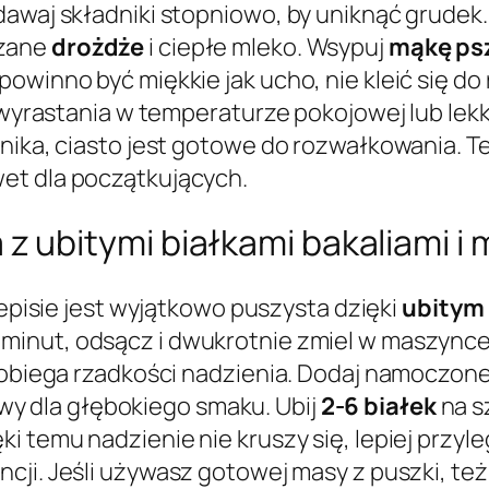
dawaj składniki stopniowo, by uniknąć grudek
rzane
drożdże
i ciepłe mleko. Wsypuj
mąkę ps
powinno być miękkie jak ucho, nie kleić się do
o wyrastania w temperaturze pokojowej lub le
znika, ciasto jest gotowe do rozwałkowania. 
et dla początkujących.
 ubitymi białkami bakaliami i
pisie jest wyjątkowo puszysta dzięki
ubitym
minut, odsącz i dwukrotnie zmiel w maszynce
apobiega rzadkości nadzienia. Dodaj namoczon
wy dla głębokiego smaku. Ubij
2-6 białek
na s
i temu nadzienie nie kruszy się, lepiej przyle
encji. Jeśli używasz gotowej masy z puszki, t