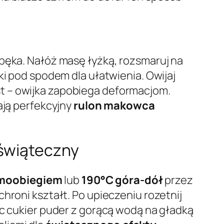
opęka. Nałóż masę łyżką, rozsmaruj na
ki pod spodem dla ułatwienia. Owijaj
t – owijka zapobiega deformacjom.
ają perfekcyjny
rulon makowca
 świąteczny
rmoobiegiem
lub
190°C góra-dół
przez
chroni kształt. Po upieczeniu rozetnij
c cukier puder z gorącą wodą na gładką