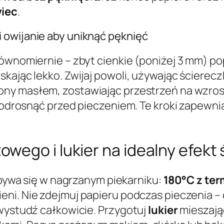
iec
.
 owijanie aby uniknąć pęknięć
równomiernie – zbyt cienkie (poniżej 3 mm) p
kając lekko. Zwijaj powoli, używając ścierecz
ny masłem, zostawiając przestrzeń na wzros
 podrosnąć przed pieczeniem. Te kroki zapewni
wego i lukier na idealny efekt
ywa się w nagrzanym piekarniku:
180°C z te
ieni. Nie zdejmuj papieru podczas pieczenia – 
 wystudź całkowicie. Przygotuj
lukier
mieszają