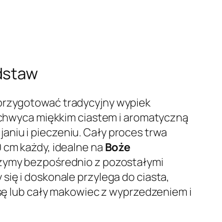
odstaw
 przygotować tradycyjny wypiek
hwyca miękkim ciastem i aromatyczną
niu i pieczeniu. Cały proces trwa
 cm każdy, idealne na
Boże
ączymy bezpośrednio z pozostałymi
się i doskonale przylega do ciasta,
ę lub cały makowiec z wyprzedzeniem i