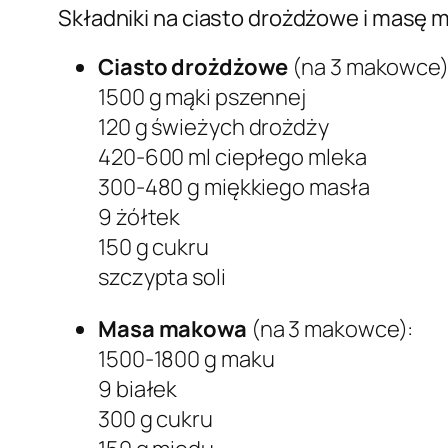
Składniki na ciasto drożdżowe i masę
Ciasto drożdżowe
(na 3 makowce)
1500 g mąki pszennej
120 g świeżych drożdży
420-600 ml ciepłego mleka
300-480 g miękkiego masła
9 żółtek
150 g cukru
szczypta soli
Masa makowa
(na 3 makowce):
1500-1800 g maku
9 białek
300 g cukru