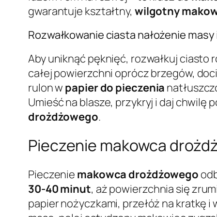
gwarantuje kształtny,
wilgotny makow
Rozwałkowanie ciasta nałożenie masy i
Aby uniknąć pęknięć, rozwałkuj ciasto 
całej powierzchni oprócz brzegów, docis
rulon w
papier do pieczenia
natłuszczo
Umieść na blasze, przykryj i daj chwilę
drożdżowego
.
Pieczenie makowca drożdżo
Pieczenie
makowca drożdżowego
odb
30-40 minut
, aż powierzchnia się zrum
papier nożyczkami, przełóż na kratkę i