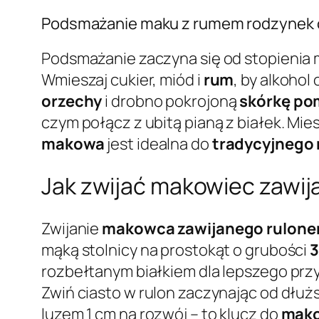
Podsmażanie maku z rumem rodzynek 
Podsmażanie zaczyna się od stopienia m
Wmieszaj cukier, miód i
rum
, by alkoho
orzechy
i drobno pokrojoną
skórkę p
czym połącz z ubitą pianą z białek. Mie
makowa
jest idealna do
tradycyjnego
Jak zwijać makowiec zawij
Zwijanie
makowca zawijanego rulon
mąką stolnicy na prostokąt o grubości
rozbełtanym białkiem dla lepszego prz
Zwiń ciasto w rulon zaczynając od dłużs
luzem 1 cm na rozwój – to klucz do
mako