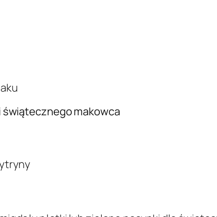
maku
acji świątecznego makowca
cytryny