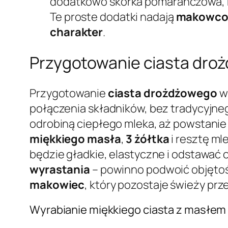
dodatkowo skórka pomarańczowa, mi
Te proste dodatki nadają
makowco
charakter
.
Przygotowanie ciasta droż
Przygotowanie
ciasta drożdżowego
w
połączenia składników, bez tradycyjne
odrobiną ciepłego mleka, aż powstanie
miękkiego masła
,
3 żółtka
i resztę ml
będzie gładkie, elastyczne i odstawać o
wyrastania
– powinno podwoić objętoś
makowiec
, który pozostaje świeży prze
Wyrabianie miękkiego ciasta z masłem 