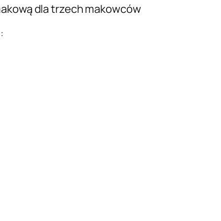
 makową dla trzech makowców
: