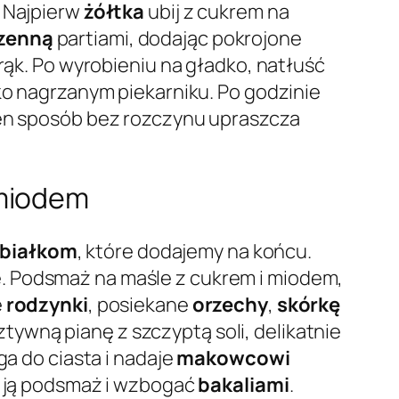
. Najpierw
żółtka
ubij z cukrem na
zenną
partiami, dodając pokrojone
 rąk. Po wyrobieniu na gładko, natłuść
kko nagrzanym piekarniku. Po godzinie
Ten sposób bez rozczynu upraszcza
 miodem
 białkom
, które dodajemy na końcu.
. Podsmaż na maśle z cukrem i miodem,
e
rodzynki
, posiekane
orzechy
,
skórkę
ztywną pianę z szczyptą soli, delikatnie
ga do ciasta i nadaje
makowcowi
eż ją podsmaż i wzbogać
bakaliami
.