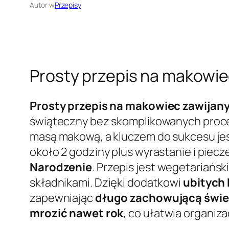
Autor:
w
Przepisy
Prosty przepis na makowie
Prosty przepis na makowiec zawijan
świąteczny bez skomplikowanych proc
masą makową, a kluczem do sukcesu jest
około 2 godziny plus wyrastanie i piecz
Narodzenie
. Przepis jest wegetariańs
składnikami. Dzięki dodatkowi
ubitych 
zapewniając
długo zachowującą świ
mrozić nawet rok
, co ułatwia organi