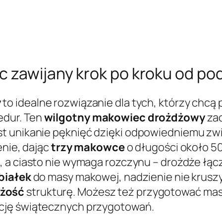
c zawijany krok po kroku od p
y
to idealne rozwiązanie dla tych, którzy chcą
edur. Ten
wilgotny makowiec drożdżowy
zac
 unikanie pęknięć dzięki odpowiedniemu zwija
enie, dając
trzy makowce
o długości około 50
ki, a ciasto nie wymaga rozczynu – drożdże ł
białek
do masy makowej, nadzienie nie kruszy 
eżość
strukturę. Możesz też przygotować mas
zację świątecznych przygotowań.