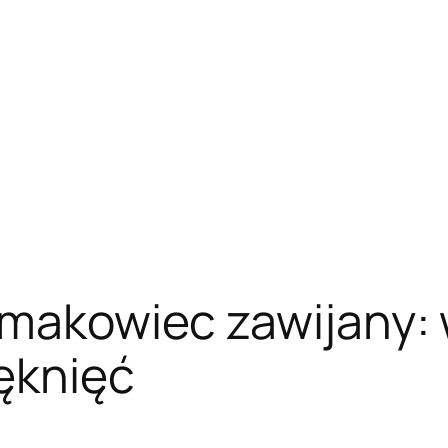
 makowiec zawijany: 
pęknięć