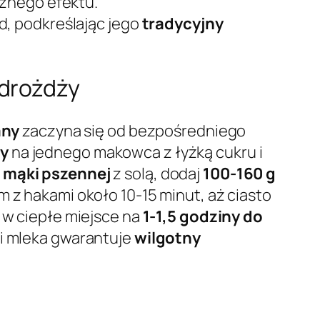
cznego efektu.
d, podkreślając jego
tradycyjny
 drożdży
any
zaczyna się od bezpośredniego
ży
na jednego makowca z łyżką cukru i
 mąki pszennej
z solą, dodaj
100-160 g
m z hakami około 10-15 minut, aż ciasto
 w ciepłe miejsce na
1-1,5 godziny do
a i mleka gwarantuje
wilgotny