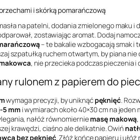
orzechami i skórką pomarańczową
asła na patelni, dodania zmielonego maku i 
l odparował, zostawiając aromat. Dodaj namo
omarańczową
– te bakalie wzbogacają smak i 
szaj szpatułką ruchem otwartym, by piana nie 
 makowca
, nie przecieka podczas pieczenia 
any rulonem z papierem do pie
em
wymaga precyzji, by uniknąć
pęknięć
. Roz
3-5 mm
i wymiarach około 40×30 cm na jeden 
ylegania, nałóż równomiernie
masę makową
zej krawędzi, ciaśno ale delikatnie. Owiń
natł
wca bez pęknięć
. Złóż końce papieru i ułó