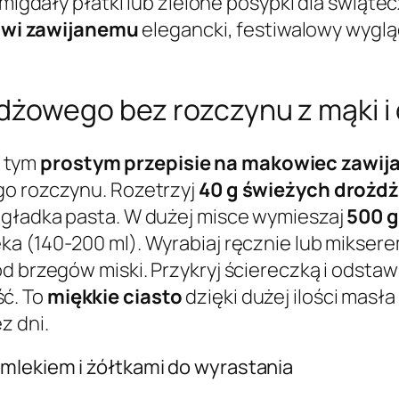
gdały płatki lub zielone posypki dla świąte
wi zawijanemu
elegancki, festiwalowy wyglą
dżowego bez rozczynu z mąki i
 tym
prostym przepisie na makowiec zawij
go rozczynu. Rozetrzyj
40 g świeżych drożd
 gładka pasta. W dużej misce wymieszaj
500 g
eka (140-200 ml). Wyrabiaj ręcznie lub miksere
d brzegów miski. Przykryj ściereczką i odstaw
ć. To
miękkie ciasto
dzięki dużej ilości masł
z dni.
mlekiem i żółtkami do wyrastania