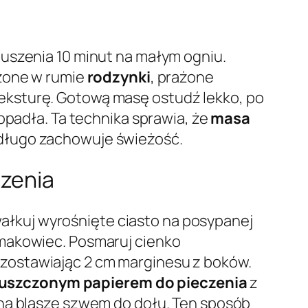
duszenia 10 minut na małym ogniu.
czone w rumie
rodzynki
, prażone
teksturę. Gotową masę ostudź lekko, po
opadła. Ta technika sprawia, że
masa
i długo zachowuje świeżość.
czenia
wałkuj wyrośnięte ciasto na posypanej
makowiec. Posmaruj cienko
, zostawiając 2 cm marginesu z boków.
uszczonym papierem do pieczenia
z
ż na blasze szwem do dołu. Ten sposób