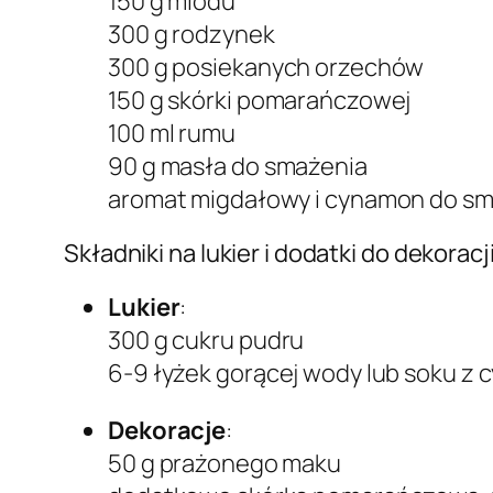
150 g miodu
300 g rodzynek
300 g posiekanych orzechów
150 g skórki pomarańczowej
100 ml rumu
90 g masła do smażenia
aromat migdałowy i cynamon do s
Składniki na lukier i dodatki do dekor
Lukier
:
300 g cukru pudru
6-9 łyżek gorącej wody lub soku z 
Dekoracje
:
50 g prażonego maku