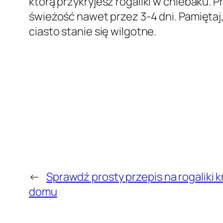
którą przykryjesz rogaliki w chlebaku.
świeżość nawet przez 3-4 dni. Pamiętaj,
ciasto stanie się wilgotne.
←
Sprawdź prosty przepis na rogaliki 
domu