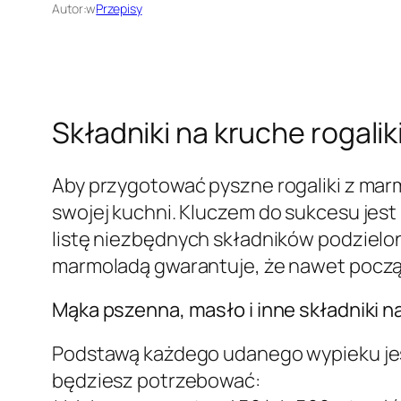
Autor:
w
Przepisy
Składniki na kruche rogali
Aby przygotować pyszne rogaliki z mar
swojej kuchni. Kluczem do sukcesu jest
listę niezbędnych składników podzieloną
marmoladą gwarantuje, że nawet począ
Mąka pszenna, masło i inne składniki n
Podstawą każdego udanego wypieku jest
będziesz potrzebować: