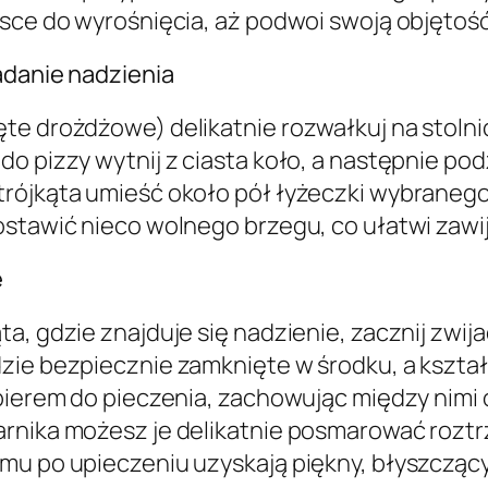
jsce do wyrośnięcia, aż podwoi swoją objętość
adanie nadzienia
te drożdżowe) delikatnie rozwałkuj na stolni
 pizzy wytnij z ciasta koło, a następnie podzie
rójkąta umieść około pół łyżeczki wybranego,
ostawić nieco wolnego brzegu, co ułatwi zawij
e
a, gdzie znajduje się nadzienie, zacznij zwij
zie bezpiecznie zamknięte w środku, a kształ
apierem do pieczenia, zachowując między nim
arnika możesz je delikatnie posmarować rozt
mu po upieczeniu uzyskają piękny, błyszczący 