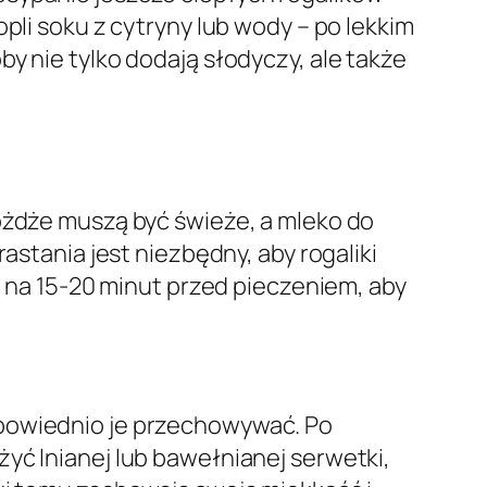
pli soku z cytryny lub wody – po lekkim
y nie tylko dodają słodyczy, ale także
rożdże muszą być świeże, a mleko do
astania jest niezbędny, aby rogaliki
e na 15-20 minut przed pieczeniem, aby
dpowiednio je przechowywać. Po
yć lnianej lub bawełnianej serwetki,