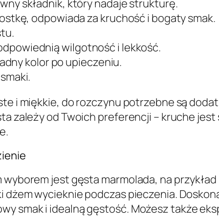
wny składnik, który nadaje strukturę.
 kostkę, odpowiada za kruchość i bogaty smak.
tu.
odpowiednią wilgotność i lekkość.
 ładny kolor po upieczeniu.
 smaki.
ste i miękkie, do rozczynu potrzebne są doda
sta zależy od Twoich preferencji – kruche je
e.
zienie
ym wyborem jest gęsta marmolada, na przykła
dki dżem wycieknie podczas pieczenia. Doskon
wy smak i idealną gęstość. Możesz także ek