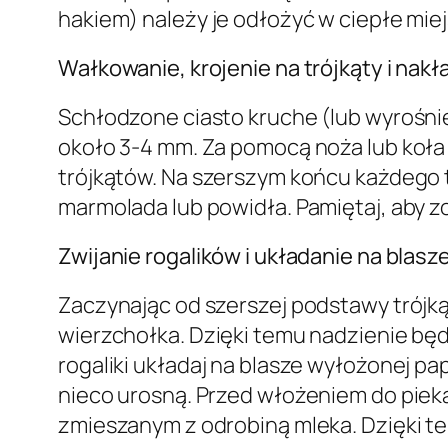
hakiem) należy je odłożyć w ciepłe mie
Wałkowanie, krojenie na trójkąty i nakł
Schłodzone ciasto kruche (lub wyrośnię
około 3-4 mm. Za pomocą noża lub koła do
trójkątów. Na szerszym końcu każdego t
marmolada lub powidła. Pamiętaj, aby z
Zwijanie rogalików i układanie na blasz
Zaczynając od szerszej podstawy trójkąt
wierzchołka. Dzięki temu nadzienie będ
rogaliki układaj na blasze wyłożonej p
nieco urosną. Przed włożeniem do piek
zmieszanym z odrobiną mleka. Dzięki te