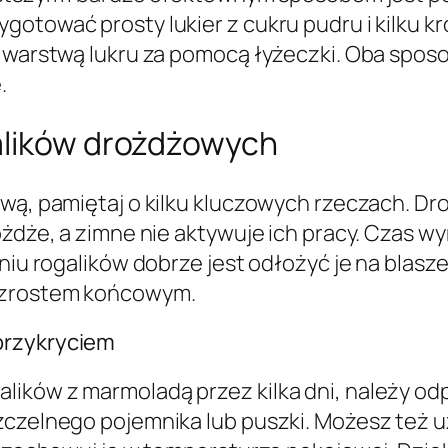
otować prosty lukier z cukru pudru i kilku kro
 warstwą lukru za pomocą łyżeczki. Oba sposob
.
alików drożdżowych
ową, pamiętaj o kilku kluczowych rzeczach. D
żdże, a zimne nie aktywuje ich pracy. Czas wyr
aniu rogalików dobrze jest odłożyć je na blasz
rozrostem końcowym.
przykryciem
lików z marmoladą przez kilka dni, należy o
zczelnego pojemnika lub puszki. Możesz też uż