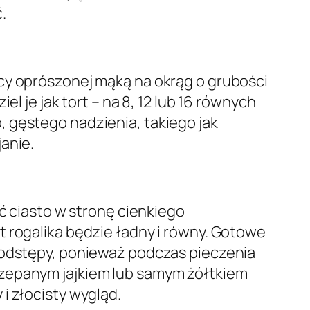
.
cy oprószonej mąką na okrąg o grubości
l je jak tort – na 8, 12 lub 16 równych
 gęstego nadzienia, takiego jak
anie.
ać ciasto w stronę cienkiego
t rogalika będzie ładny i równy. Gotowe
i odstępy, ponieważ podczas pieczenia
rzepanym jajkiem lub samym żółtkiem
i złocisty wygląd.