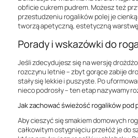
obficie cukrem pudrem. Możesz też przyg
przestudzeniu rogalików polej je cienką
tworzą apetyczną, estetyczną warstwę
Porady i wskazówki do rog
Jeśli zdecydujesz się na wersję drożdż
rozczynu letnie – zbyt gorące zabije dro
stały się lekkie i puszyste. Po uformow
nieco podrosły – ten etap nazywamy 
Jak zachować świeżość rogalików pod 
Aby cieszyć się smakiem domowych roga
całkowitym ostygnięciu przełóż je do s