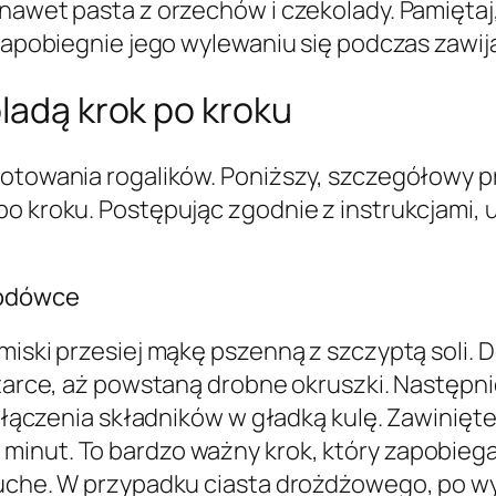
 nawet pasta z orzechów i czekolady. Pamięta
 zapobiegnie jego wylewaniu się podczas zawija
oladą krok po kroku
gotowania rogalików. Poniższy, szczegółowy pr
po kroku. Postępując zgodnie z instrukcjami, 
lodówce
miski przesiej mąkę pszenną z szczyptą soli. 
 tarce, aż powstaną drobne okruszki. Następnie
 połączenia składników w gładką kulę. Zawinięt
minut. To bardzo ważny krok, który zapobiega
ruche. W przypadku ciasta drożdżowego, po wy