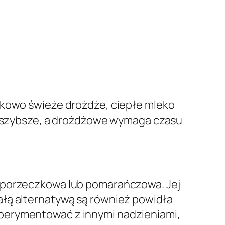
tkowo świeże drożdże, ciepłe mleko
st szybsze, a drożdżowe wymaga czasu
d porzeczkowa lub pomarańczowa. Jej
ałą alternatywą są również powidła
sperymentować z innymi nadzieniami,