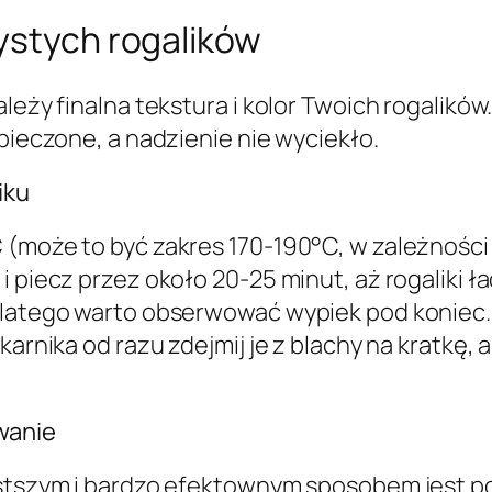
ystych rogalików
ależy finalna tekstura i kolor Twoich rogalikó
upieczone, a nadzienie nie wyciekło.
iku
 (może to być zakres 170-190°C, w zależności
 piecz przez około 20-25 minut, aż rogaliki ła
 dlatego warto obserwować wypiek pod koniec.
arnika od razu zdejmij je z blachy na kratkę, ab
wanie
ostszym i bardzo efektownym sposobem jest p