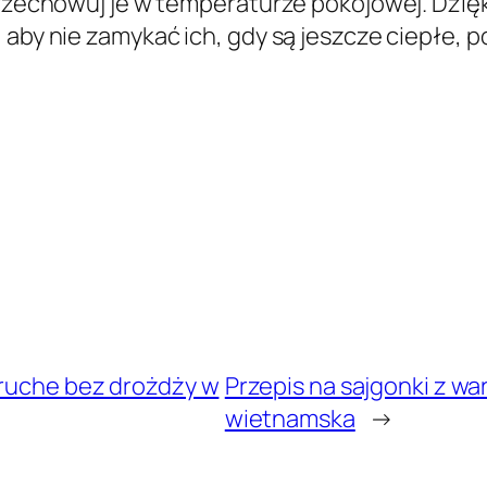
 Przechowuj je w temperaturze pokojowej. Dzię
 aby nie zamykać ich, gdy są jeszcze ciepłe, p
kruche bez drożdży w
Przepis na sajgonki z w
wietnamska
→