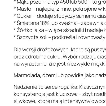
* Mąka pszenna typ 450 lub 500 – to głó
* Masło – najlepiej zimne, pokrojone w
* Cukier – dodaje słodyczy samemu cias
* Śmietana 18% lub kwaśna – zapewnia 
* Żółtko jajka – wiąże składniki i nadaje
* Szczypta soli – podkreśla i równoważy
Dla wersji drożdżowych, które są puszy
oraz odrobina cukru. Wybór rodzaju cia
na wyrastanie, ale jest niezwykle miękki
Marmolada, dżem lub powidła jako nad
Nadzienie to serce rogalika. Klasyczn
konsystencja jest kluczowa – zbyt rza
śliwkowe, które mają intensywny owoco