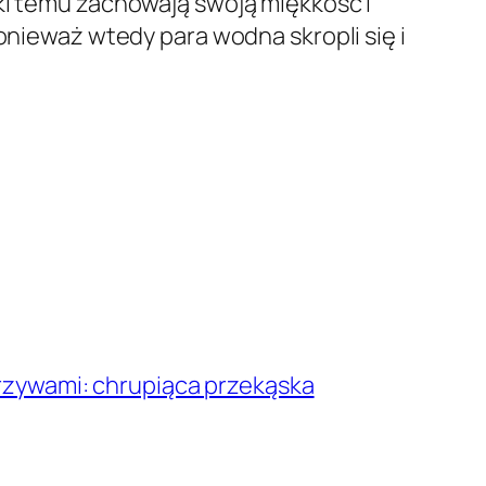
ki temu zachowają swoją miękkość i
onieważ wtedy para wodna skropli się i
arzywami: chrupiąca przekąska