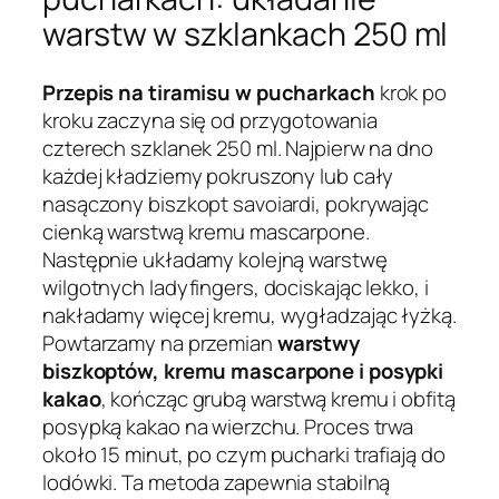
warstw w szklankach 250 ml
Przepis na tiramisu w pucharkach
krok po
kroku zaczyna się od przygotowania
czterech szklanek 250 ml. Najpierw na dno
każdej kładziemy pokruszony lub cały
nasączony biszkopt savoiardi, pokrywając
cienką warstwą kremu mascarpone.
Następnie układamy kolejną warstwę
wilgotnych ladyfingers, dociskając lekko, i
nakładamy więcej kremu, wygładzając łyżką.
Powtarzamy na przemian
warstwy
biszkoptów, kremu mascarpone i posypki
kakao
, kończąc grubą warstwą kremu i obfitą
posypką kakao na wierzchu. Proces trwa
około 15 minut, po czym pucharki trafiają do
lodówki. Ta metoda zapewnia stabilną