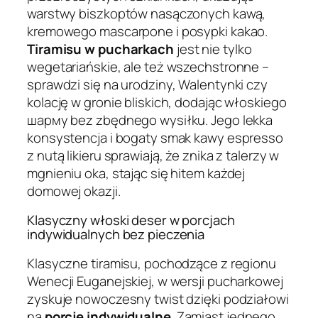
warstwy biszkoptów nasączonych kawą,
kremowego mascarpone i posypki kakao.
Tiramisu w pucharkach
jest nie tylko
wegetariańskie, ale też wszechstronne –
sprawdzi się na urodziny, Walentynki czy
kolację w gronie bliskich, dodając włoskiego
шарму bez zbędnego wysiłku. Jego lekka
konsystencja i bogaty smak kawy espresso
z nutą likieru sprawiają, że znika z talerzy w
mgnieniu oka, stając się hitem każdej
domowej okazji.
Klasyczny włoski deser w porcjach
indywidualnych bez pieczenia
Klasyczne tiramisu, pochodzące z regionu
Wenecji Euganejskiej, w wersji pucharkowej
zyskuje nowoczesny twist dzięki podziałowi
na
porcje indywidualne
. Zamiast jednego