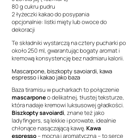
80 g cukru pudru
2 łyżeczki kakao do posypania
opcjonalnie: listki mięty lub owoce do
dekoracji
Te składniki wystarczą na cztery pucharki po
około 250 ml, gwarantując bogaty aromat i
kremową konsystencję bez nadmiaru kalorii.
Mascarpone, biszkopty savoiardi, kawa
espresso i kakao jako baza
Baza tiramisu w pucharkach to połączenie
mascarpone
o delikatnej, tłustej teksturze,
która nadaje kremowi luksusowej gładkości.
Biszkopty savoiardi
, znane też jako
ladyfingers, są lekkie i porowate, idealnie
chłonące nasączającą kawę.
Kawa
espresso
– mocna i aromatyczna – to serce