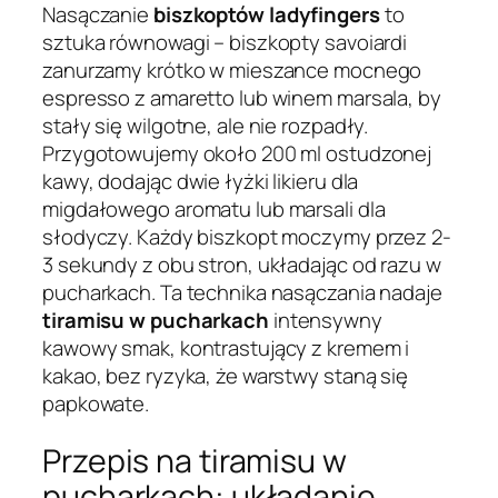
Nasączanie
biszkoptów ladyfingers
to
sztuka równowagi – biszkopty savoiardi
zanurzamy krótko w mieszance mocnego
espresso z amaretto lub winem marsala, by
stały się wilgotne, ale nie rozpadły.
Przygotowujemy około 200 ml ostudzonej
kawy, dodając dwie łyżki likieru dla
migdałowego aromatu lub marsali dla
słodyczy. Każdy biszkopt moczymy przez 2-
3 sekundy z obu stron, układając od razu w
pucharkach. Ta technika nasączania nadaje
tiramisu w pucharkach
intensywny
kawowy smak, kontrastujący z kremem i
kakao, bez ryzyka, że warstwy staną się
papkowate.
Przepis na tiramisu w
pucharkach: układanie