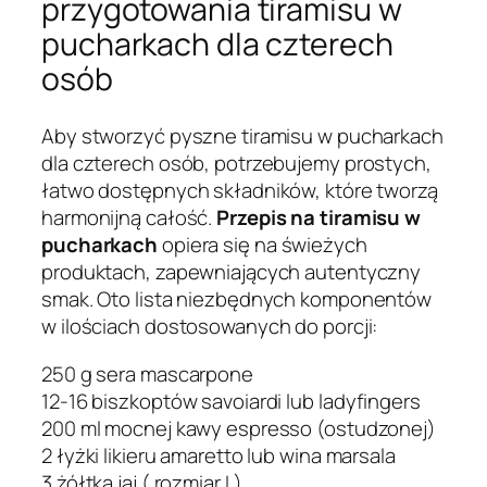
przygotowania tiramisu w
pucharkach dla czterech
osób
Aby stworzyć pyszne tiramisu w pucharkach
dla czterech osób, potrzebujemy prostych,
łatwo dostępnych składników, które tworzą
harmonijną całość.
Przepis na tiramisu w
pucharkach
opiera się na świeżych
produktach, zapewniających autentyczny
smak. Oto lista niezbędnych komponentów
w ilościach dostosowanych do porcji:
250 g sera mascarpone
12-16 biszkoptów savoiardi lub ladyfingers
200 ml mocnej kawy espresso (ostudzonej)
2 łyżki likieru amaretto lub wina marsala
3 żółtka jaj ( rozmiar L)