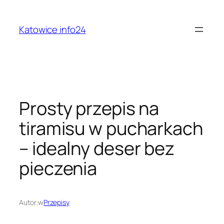
Przejdź
do
Katowice info24
treści
Prosty przepis na
tiramisu w pucharkach
– idealny deser bez
pieczenia
Autor:
w
Przepisy