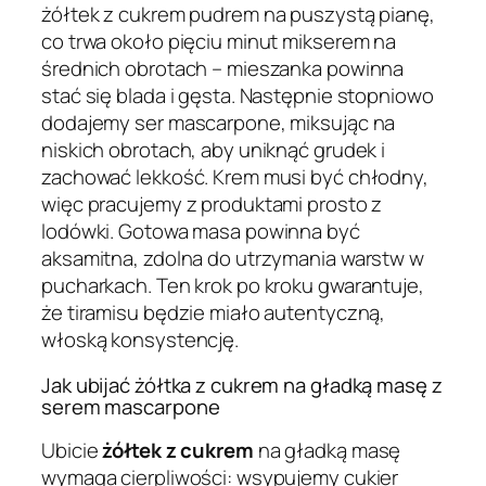
żółtek z cukrem pudrem na puszystą pianę,
co trwa około pięciu minut mikserem na
średnich obrotach – mieszanka powinna
stać się blada i gęsta. Następnie stopniowo
dodajemy ser mascarpone, miksując na
niskich obrotach, aby uniknąć grudek i
zachować lekkość. Krem musi być chłodny,
więc pracujemy z produktami prosto z
lodówki. Gotowa masa powinna być
aksamitna, zdolna do utrzymania warstw w
pucharkach. Ten krok po kroku gwarantuje,
że tiramisu będzie miało autentyczną,
włoską konsystencję.
Jak ubijać żółtka z cukrem na gładką masę z
serem mascarpone
Ubicie
żółtek z cukrem
na gładką masę
wymaga cierpliwości: wsypujemy cukier