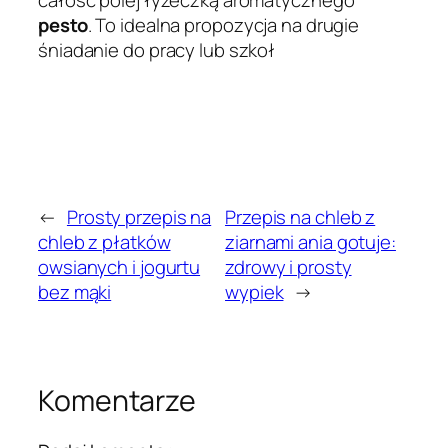
pesto
. To idealna propozycja na drugie
śniadanie do pracy lub szkoł
←
Prosty przepis na
Przepis na chleb z
chleb z płatków
ziarnami ania gotuje:
owsianych i jogurtu
zdrowy i prosty
bez mąki
wypiek
→
Komentarze