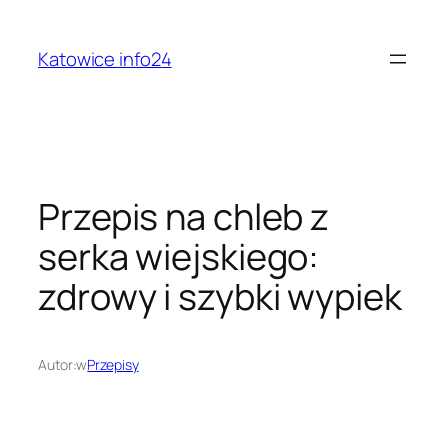
Przejdź
do
Katowice info24
treści
Przepis na chleb z
serka wiejskiego:
zdrowy i szybki wypiek
Autor:
w
Przepisy