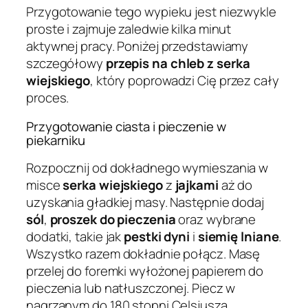
Przygotowanie tego wypieku jest niezwykle
proste i zajmuje zaledwie kilka minut
aktywnej pracy. Poniżej przedstawiamy
szczegółowy
przepis na chleb z serka
wiejskiego
, który poprowadzi Cię przez cały
proces.
Przygotowanie ciasta i pieczenie w
piekarniku
Rozpocznij od dokładnego wymieszania w
misce
serka wiejskiego
z
jajkami
aż do
uzyskania gładkiej masy. Następnie dodaj
sól
,
proszek do pieczenia
oraz wybrane
dodatki, takie jak
pestki dyni
i
siemię lniane
.
Wszystko razem dokładnie połącz. Masę
przelej do foremki wyłożonej papierem do
pieczenia lub natłuszczonej. Piecz w
nagrzanym do 180 stopni Celsjusza