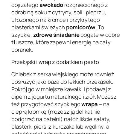
dojrzałego
awokado
rozgniecionego z
odrobiną soku z cytryny, soli i pieprzu,
ułożonego na kromce i przykrytego
plasterkami świeżych
pomidorów
. To
szybkie,
zdrowe śniadanie
bogate w dobre
tłuszcze, które zapewni energię na cały
poranek.
Przekąski i wrap z dodatkiem pesto
Chlebek z serka wiejskiego może również
posłużyć jako baza do lekkich przekąsek.
Pokrój go w mniejsze kawałki i podawaj z
dipem z jogurtu naturalnego i ziół. Możesz
też przygotować szybkiego
wrapa
– na
ciepłą kromkę (możesz ją delikatnie
podgrzać na patelni) nałóż liście sałaty,
plasterki piersi z kurczaka lub wędliny, a
całość polej łyżeczką aromatycznego