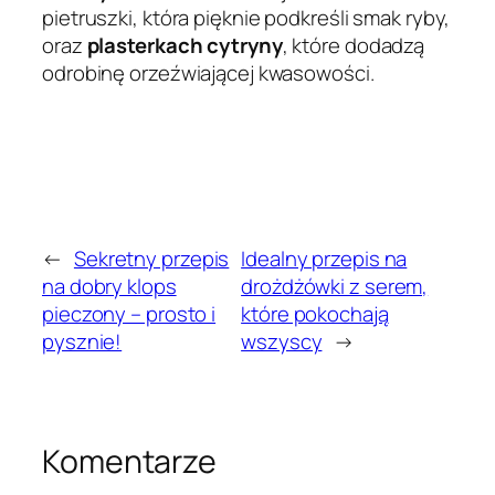
pietruszki, która pięknie podkreśli smak ryby,
oraz
plasterkach cytryny
, które dodadzą
odrobinę orzeźwiającej kwasowości.
←
Sekretny przepis
Idealny przepis na
na dobry klops
drożdżówki z serem,
pieczony – prosto i
które pokochają
pysznie!
wszyscy
→
Komentarze