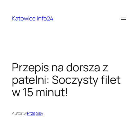
Przejdź
do
Katowice info24
treści
Przepis na dorsza z
patelni: Soczysty filet
w 15 minut!
Autor:
w
Przepisy