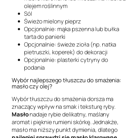
olejem roślinnym
Sól
Świeżo mielony pieprz
Opcjonalnie: mąka pszenna lub bułka
tarta do panierki
Opcjonalnie: świeże zioła (np. natka
pietruszki, koperek) do dekoracji
Opcjonalnie: plasterki cytryny do
podania
Wybór najlepszego tłuszczu do smażenia:
masło czy olej?
Wybór tłuszczu do smażenia dorsza ma
znaczący wpływ na smak i teksturę ryby.
Masło
nadaje rybie delikatny, maślany
aromat i pięknie rumieni skórkę. Jednakże,
masło ma niższy punkt dymienia, dlatego
najlepiej sprawdzi się masło klarowane
,