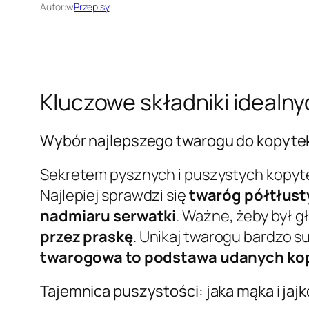
Autor:
w
Przepisy
Kluczowe składniki idealn
Wybór najlepszego twarogu do kopyte
Sekretem pysznych i puszystych kopyt
Najlepiej sprawdzi się
twaróg półtłusty
nadmiaru serwatki
. Ważne, żeby był gł
przez praskę
. Unikaj twarogu bardzo 
twarogowa to podstawa udanych ko
Tajemnica puszystości: jaka mąka i jaj