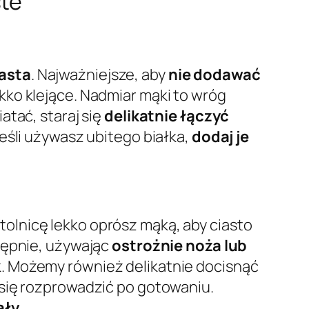
ste
iasta
. Najważniejsze, aby
nie dodawać
ekko klejące. Nadmiar mąki to wróg
atać, staraj się
delikatnie łączyć
eśli używasz ubitego białka,
dodaj je
Stolnicę lekko oprósz mąką, aby ciasto
tępnie, używając
ostrożnie noża lub
k. Możemy również delikatnie docisnąć
 się rozprowadzić po gotowaniu.
ały
.