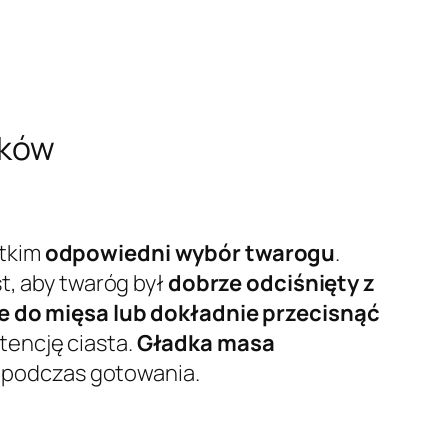
aków
stkim
odpowiedni wybór twarogu
.
st, aby twaróg był
dobrze odciśnięty z
e do mięsa lub dokładnie przecisnąć
tencję ciasta.
Gładka masa
ć podczas gotowania.