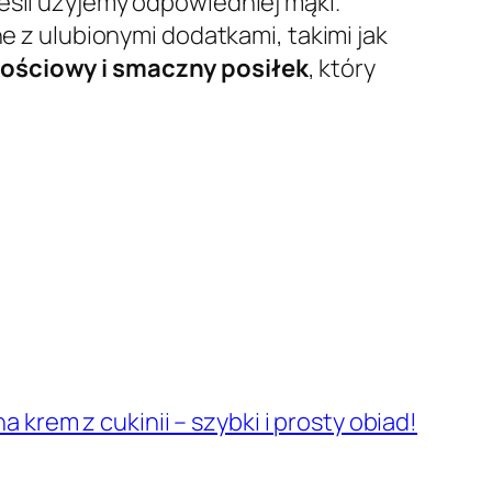
jeśli użyjemy odpowiedniej mąki.
ne z ulubionymi dodatkami, takimi jak
ościowy i smaczny posiłek
, który
a krem z cukinii – szybki i prosty obiad!