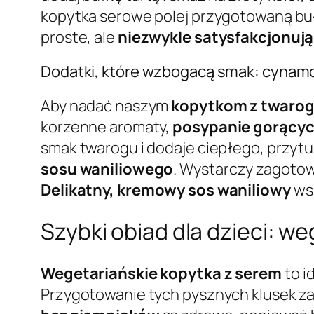
kopytka serowe polej przygotowaną bułką
proste, ale
niezwykle satysfakcjonują
Dodatki, które wzbogacą smak: cynamo
Aby nadać naszym
kopytkom z twarog
korzenne aromaty,
posypanie gorący
smak twarogu i dodaje ciepłego, przytu
sosu waniliowego
. Wystarczy zagotowa
Delikatny, kremowy sos waniliowy
wsp
Szybki obiad dla dzieci: w
Wegetariańskie kopytka z serem
to i
Przygotowanie tych pysznych klusek zajm