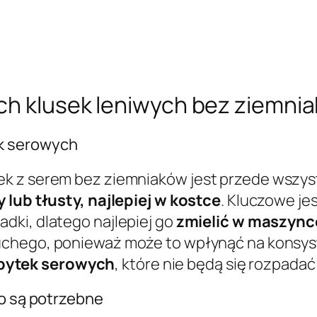
ych klusek leniwych bez ziemni
k serowych
ek z serem bez ziemniaków jest przede wszy
 lub tłusty, najlepiej w kostce
. Kluczowe je
adki, dlatego najlepiej go
zmielić w maszync
suchego, ponieważ może to wpłynąć na konsys
pytek serowych
, które nie będą się rozpada
ko są potrzebne