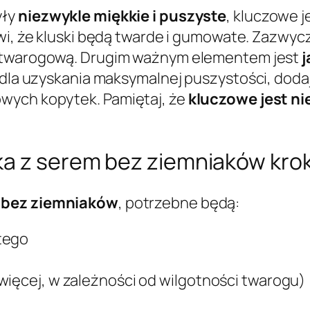
yły
niezwykle miękkie i puszyste
, kluczowe j
rawi, że kluski będą twarde i gumowate. Zazwy
sę twarogową. Drugim ważnym elementem jest
j
, dla uzyskania maksymalnej puszystości, doda
wych kopytek. Pamiętaj, że
kluczowe jest ni
ka z serem bez ziemniaków krok
 bez ziemniaków
, potrzebne będą:
tego
więcej, w zależności od wilgotności twarogu)