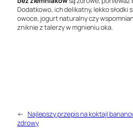
bez ziemniaków
są zdrowe, ponieważ ba
Dodatkowo, ich delikatny, lekko słodki 
owoce, jogurt naturalny czy wspomnian
zniknie z talerzy w mgnieniu oka.
←
Najlepszy przepis na koktajl bananow
zdrowy