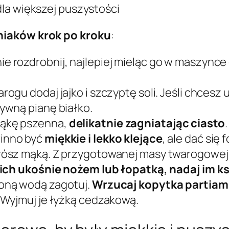
 dla większej puszystości
niaków krok po kroku
:
ie rozdrobnij, najlepiej mieląc go w maszynce
rogu dodaj jajko i szczyptę soli. Jeśli chcesz
ywną pianę białko.
mąkę pszenna,
delikatnie zagniatając ciasto
winno być
miękkie i lekko klejące
, ale dać się
prósz mąką. Z przygotowanej masy twarogowej 
 ich ukośnie nożem lub łopatką, nadaj im k
loną wodą zagotuj.
Wrzucaj kopytka partiam
. Wyjmuj je łyżką cedzakową.