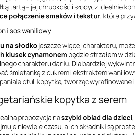
 tartą – jej chrupkość i słodycz idealnie kom
ce połączenie smaków i tekstur
, które prz
n i sos waniliowy
u na słodko
jeszcze więcej charakteru, może
ch klusek cynamonem
będzie strzałem w dzi
lnego charakteru daniu. Dla bardziej wykwint
ć śmietankę z cukrem i ekstraktem waniliowym 
aniale otuli kopytka, tworząc wyrafinowane i
egetariańskie kopytka z serem
dealna propozycja na
szybki obiad dla dzieci
uje niewiele czasu, a ich składniki są prost