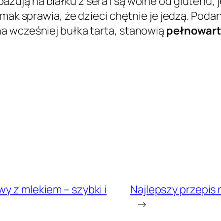
zują na białku z sera i są wolne od glutenu, 
smak sprawia, że dzieci chętnie je jedzą. Poda
a wcześniej bułka tarta, stanowią
pełnowart
y z mlekiem – szybki i
Najlepszy przepis n
→