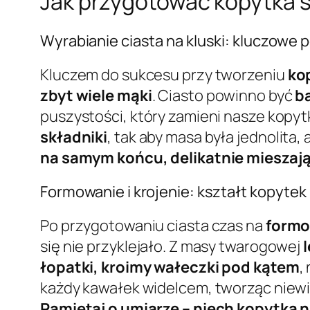
Jak przygotować kopytka s
Wyrabianie ciasta na kluski: kluczowe 
Kluczem do sukcesu przy tworzeniu
ko
zbyt wiele mąki
. Ciasto powinno być
ba
puszystości, który zamieni nasze kopytk
składniki
, tak aby masa była jednolita
na samym końcu, delikatnie mieszając
Formowanie i krojenie: kształt kopyte
Po przygotowaniu ciasta czas na
formo
się nie przyklejało. Z masy twarogowej
łopatki, kroimy wałeczki pod kątem
,
każdy kawałek widelcem, tworząc niewie
Pamiętaj o umiarze – niech kopytka n