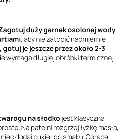
Zagotuj duży garnek osolonej wody
.
rtiami
, aby nie zatopić nadmiernie
gotuj je jeszcze przez około 2-3
nie wymaga długiej obróbki termicznej.
 twarogu na słodko
jest klasyczna
proste. Na patelni rozgrzej łyżkę masła,
 koniec dodaj cukier do smaku. Gorące