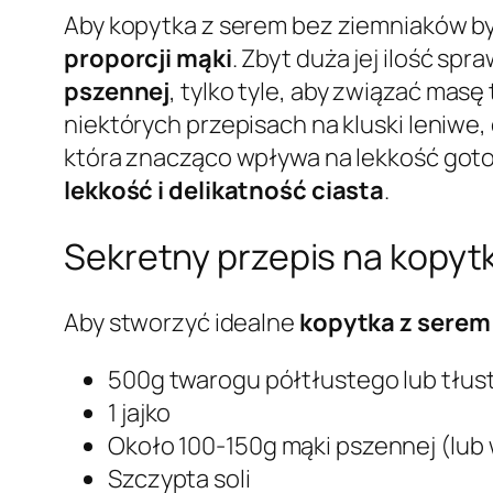
Aby kopytka z serem bez ziemniaków b
proporcji mąki
. Zbyt duża jej ilość sp
pszennej
, tylko tyle, aby związać ma
niektórych przepisach na kluski leniwe
która znacząco wpływa na lekkość goto
lekkość i delikatność ciasta
.
Sekretny przepis na kopyt
Aby stworzyć idealne
kopytka z serem
500g twarogu półtłustego lub tłus
1 jajko
Około 100-150g mąki pszennej (lub 
Szczypta soli