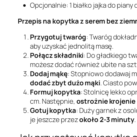
Opcjonalnie: 1 białko jajka do piany
Przepis na kopytka z serem bez ziem
Przygotuj twaróg
: Twaróg dokładn
aby uzyskać jednolitą masę.
Połącz składniki
: Do gładkiego twa
możesz dodać również ubite na szt
Dodaj mąkę
: Stopniowo dodawaj 
dodać zbyt dużo mąki
. Ciasto po
Formuj kopytka
: Stolnicę lekko o
cm. Następnie,
ostrożnie krojenie
Gotuj kopytka
: Duży garnek z oso
je jeszcze przez
około 2-3 minuty