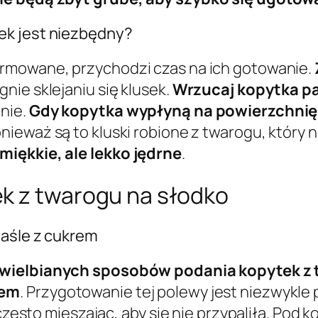
ek jest niezbędny?
ormowane, przychodzi czas na ich gotowanie.
nie sklejaniu się klusek.
Wrzucaj kopytka pa
nie.
Gdy kopytka wypłyną na powierzchnię, 
onieważ są to kluski robione z twarogu, który 
miękkie, ale lekko jędrne
.
k z twarogu na słodko
maśle z cukrem
 uwielbianych sposobów podania kopytek z
rem
. Przygotowanie tej polewy jest niezwykle 
 często mieszając, aby się nie przypaliła. Pod