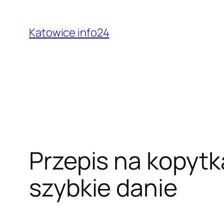
Przejdź
do
Katowice info24
treści
Przepis na kopytk
szybkie danie