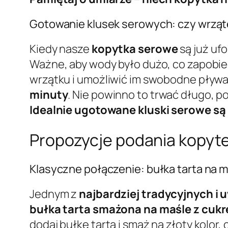
Gotowanie klusek serowych: czy wrząt
Kiedy nasze
kopytka serowe
są już uf
Ważne, aby wody było dużo, co zapobieg
wrzątku i umożliwić im swobodne pływa
minuty
. Nie powinno to trwać długo, p
Idealnie ugotowane kluski serowe są 
Propozycje podania kopyte
Klasyczne połączenie: bułka tarta na 
Jednym z
najbardziej tradycyjnych i
bułka tarta smażona na maśle z cuk
dodaj bułkę tartą i smaż na złoty kolor,