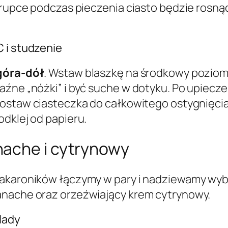
korupce podczas pieczenia ciasto będzie rosn
 i studzenie
góra-dół
. Wstaw blaszkę na środkowy poziom 
aźne „nóżki” i być suche w dotyku. Po upiecz
zostaw ciasteczka do całkowitego ostygnięcia
odklej od papieru.
nache i cytrynowy
makaroników łączymy w pary i nadziewamy wy
anache oraz orzeźwiający krem cytrynowy.
lady