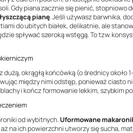
soli. Gdy piana zacznie się pienić, stopniowo 
łyszczącą pianę
. Jeśli używasz barwnika, dod
ami do ubitych białek, delikatnie, ale stano
będzie spływać szeroką wstęgą. To tzw. konsy
ukierniczym
 dużą, okrągłą końcówką (o średnicy około 1
wując między nimi odstęp, ponieważ ciasto nie
blachy i kończ formowanie lekkim, szybkim po
ieczeniem
aroniki od wybitnych.
Uformowane makaroniki
aż na ich powierzchni utworzy się sucha, mato