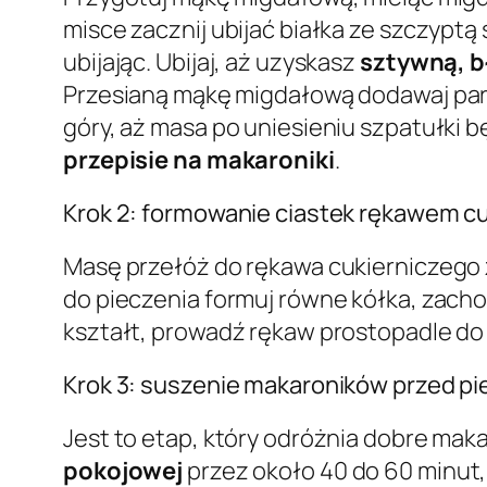
misce zacznij ubijać białka ze szczyptą 
ubijając. Ubijaj, aż uzyskasz
sztywną, b
Przesianą mąkę migdałową dodawaj parti
góry, aż masa po uniesieniu szpatułki 
przepisie na makaroniki
.
Krok 2: formowanie ciastek rękawem c
Masę przełóż do rękawa cukierniczego z
do pieczenia formuj równe kółka, zacho
kształt, prowadź rękaw prostopadle do 
Krok 3: suszenie makaroników przed p
Jest to etap, który odróżnia dobre mak
pokojowej
przez około 40 do 60 minut, 