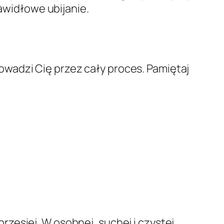
rawidłowe ubijanie.
rowadzi Cię przez cały proces. Pamiętaj
zesiej. W osobnej, suchej i czystej