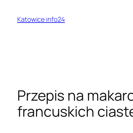
Przejdź
do
Katowice info24
treści
Przepis na makaro
francuskich ciast