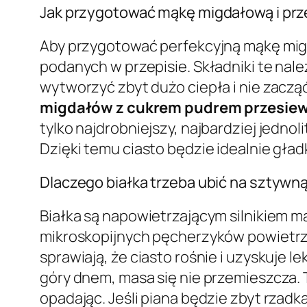
Jak przygotować mąkę migdałową i prz
Aby przygotować perfekcyjną mąkę mig
podanych w przepisie. Składniki te nale
wytworzyć zbyt dużo ciepła i nie zaczą
migdałów z cukrem pudrem przesiewa
tylko najdrobniejszy, najbardziej jednol
Dzięki temu ciasto będzie idealnie gład
Dlaczego białka trzeba ubić na sztywn
Białka są napowietrzającym silnikiem 
mikroskopijnych pęcherzyków powietrza.
sprawiają, że ciasto rośnie i uzyskuje 
góry dnem, masa się nie przemieszcza. T
opadając. Jeśli piana będzie zbyt rzadka