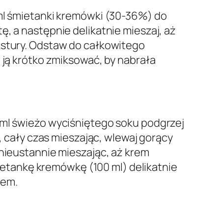
 ml śmietanki kremówki (30-36%) do
, a następnie delikatnie mieszaj, aż
kstury. Odstaw do całkowitego
 ją krótko zmiksować, by nabrała
 ml świeżo wyciśniętego soku podgrzej
m, cały czas mieszając, wlewaj gorący
 nieustannie mieszając, aż krem
śmietankę kremówkę (100 ml) delikatnie
mem.