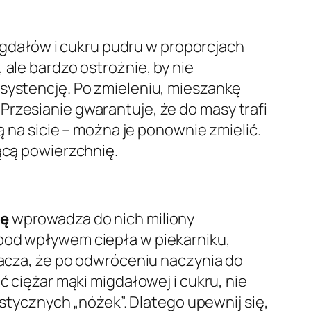
gdałów i cukru pudru w proporcjach
 ale bardzo ostrożnie, by nie
nsystencję. Po zmieleniu, mieszankę
! Przesianie gwarantuje, że do masy trafi
ą na sicie – można je ponownie zmielić.
iącą powierzchnię.
nę
wprowadza do nich miliony
 pod wpływem ciepła w piekarniku,
znacza, że po odwróceniu naczynia do
ć ciężar mąki migdałowej i cukru, nie
ystycznych „nóżek”. Dlatego upewnij się,