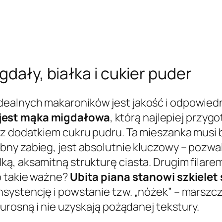
gdały, białka i cukier puder
dealnych makaroników jest jakość i odpowied
jest mąka migdałowa
, którą najlepiej przy
 z dodatkiem cukru pudru. Ta mieszanka musi
obny zabieg, jest absolutnie kluczowy – pozw
ą, aksamitną strukturę ciasta. Drugim filare
o takie ważne?
Ubita piana stanowi szkielet 
systencję i powstanie tzw. „nóżek” – marszcz
 urosną i nie uzyskają pożądanej tekstury.