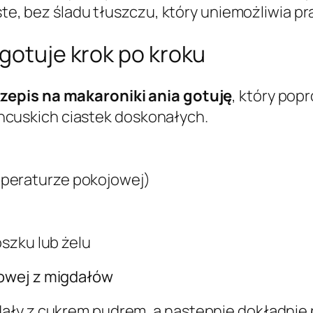
yste, bez śladu tłuszczu, który uniemożliwia p
 gotuje krok po kroku
zepis na makaroniki ania gotuję
, który pop
francuskich ciastek doskonałych.
temperaturze pokojowej)
szku lub żelu
owej z migdałów
ły z cukrem pudrem, a następnie dokładnie pr