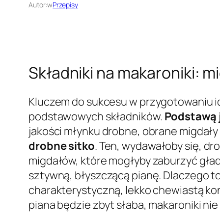
Autor:
w
Przepisy
Składniki na makaroniki: mi
Kluczem do sukcesu w przygotowaniu i
podstawowych składników.
Podstawą 
jakości młynku drobne, obrane migdały
drobne sitko
. Ten, wydawałoby się, dr
migdałów, które mogłyby zaburzyć gładk
sztywną, błyszczącą pianę. Dlaczego t
charakterystyczną, lekko chewiastą kon
piana będzie zbyt słaba, makaroniki nie