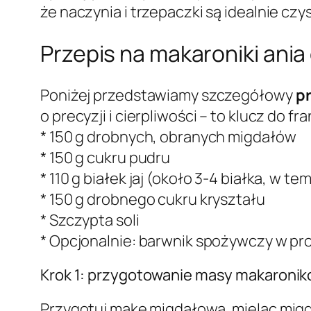
że naczynia i trzepaczki są idealnie cz
Przepis na makaroniki ania
Poniżej przedstawiamy szczegółowy
pr
o precyzji i cierpliwości – to klucz do 
* 150 g drobnych, obranych migdałów
* 150 g cukru pudru
* 110 g białek jaj (około 3-4 białka, w 
* 150 g drobnego cukru kryształu
* Szczypta soli
* Opcjonalnie: barwnik spożywczy w pro
Krok 1: przygotowanie masy makaronik
Przygotuj mąkę migdałową, mieląc migda