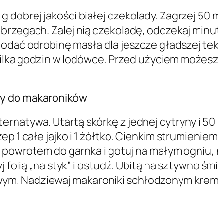
 dobrej jakości białej czekolady. Zagrzej 50
rzegach. Zalej nią czekoladę, odczekaj minutę
dodać odrobinę masła dla jeszcze gładszej te
 kilka godzin w lodówce. Przed użyciem możesz
wy do makaroników
rnatywa. Utartą skórkę z jednej cytryny i 50
ep 1 całe jajko i 1 żółtko. Cienkim strumienie
 z powrotem do garnka i gotuj na małym ogniu,
j folią „na styk” i ostudź. Ubitą na sztywno 
ym. Nadziewaj makaroniki schłodzonym kre