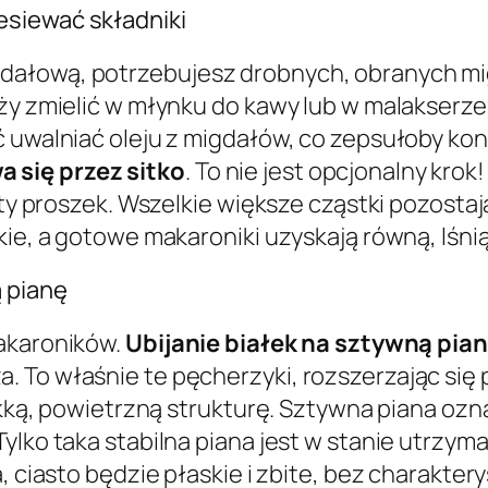
esiewać składniki
dałową, potrzebujesz drobnych, obranych mi
ży zmielić w młynku do kawy lub w malakserze,
ć uwalniać oleju z migdałów, co zepsułoby ko
 się przez sitko
. To nie jest opcjonalny krok
ity proszek. Wszelkie większe cząstki pozostaj
kie, a gotowe makaroniki uzyskają równą, lśn
ą pianę
makaroników.
Ubijanie białek na sztywną pia
 To właśnie te pęcherzyki, rozszerzając się
lekką, powietrzną strukturę. Sztywna piana o
ylko taka stabilna piana jest w stanie utrzyma
, ciasto będzie płaskie i zbite, bez charakter