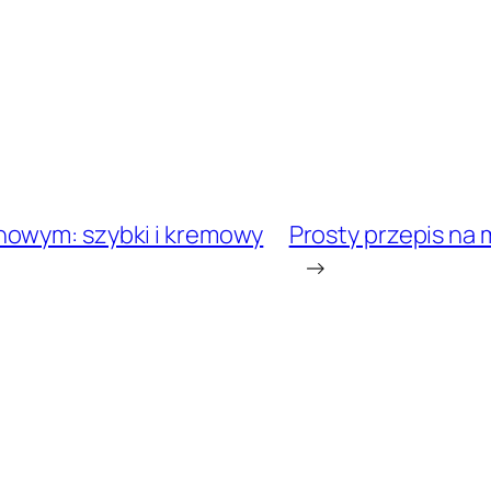
nowym: szybki i kremowy
Prosty przepis na 
→