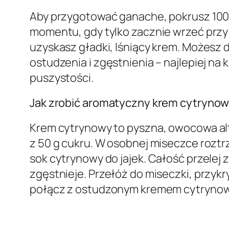
Aby przygotować ganache, pokrusz 100 g
momentu, gdy tylko zacznie wrzeć przy b
uzyskasz gładki, lśniący krem. Możesz 
ostudzenia i zgęstnienia – najlepiej na
puszystości.
Jak zrobić aromatyczny krem cytryno
Krem cytrynowy to pyszna, owocowa alte
z 50 g cukru. W osobnej miseczce roztrz
sok cytrynowy do jajek. Całość przelej
zgęstnieje. Przełóż do miseczki, przykry
połącz z ostudzonym kremem cytrynow