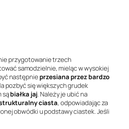
nie przygotowanie trzech
gotować samodzielnie, mieląc w wysokiej
 być następnie
przesiana przez bardzo
ala pozbyć się większych grudek
m są
białka jaj
. Należy je ubić na
strukturalny ciasta
, odpowiadając za
onej obwódki u podstawy ciastek. Jeśli