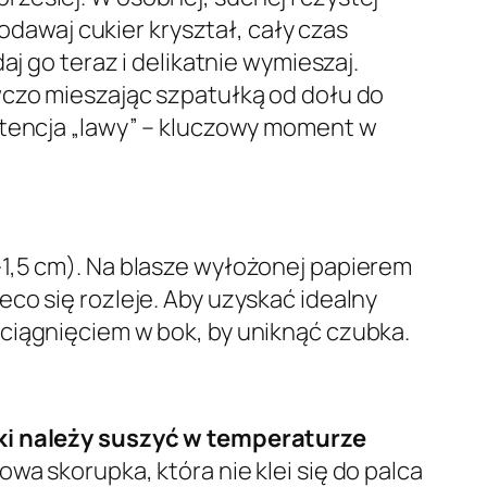
dodawaj cukier kryształ, cały czas
aj go teraz i delikatnie wymieszaj.
wczo mieszając szpatułką od dołu do
stencja „lawy” – kluczowy moment w
-1,5 cm). Na blasze wyłożonej papierem
co się rozleje. Aby uzyskać idealny
ciągnięciem w bok, by uniknąć czubka.
 należy suszyć w temperaturze
wa skorupka, która nie klei się do palca