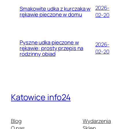
2026-
Smakowite udka z kurczaka w
rękawie pieczone w domu
02-20
Pyszne udka pieczone w
2026-
rękawie: prosty przepis na
02-20
rodzinny obiad
Katowice info24
Blog
Wydarzenia
O nas
Sklep