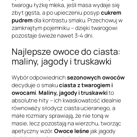
twarogu łyżkę mleka, jeśli masa wydaje się
zbyt gęsta, a po upieczeniu posyp
cukrem
pudrem
dla kontrastu smaku. Przechowuj w
zamkniętym pojemniku – dzięki twarogowi
pozostaje świeże nawet 3-4 dni.
Najlepsze owoce do ciasta:
maliny, jagody i truskawki
Wybór odpowiednich
sezonowych owoców
decyduje o smaku
ciasta z twarogiem i
owocami
.
Maliny, jagody i truskawki
to
absolutne hity – ich kwaskowatość idealnie
równoważy słodycz ciasta ucieranego, a
małe rozmiary sprawiają, że nie toną w
masie, lecz pozostają na wierzchu, tworząc
apetyczny wzór.
Owoce leśne
jak jagody