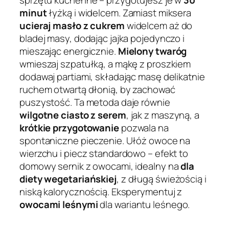
sprzętu kuchenne – przygotujesz je w
30
minut
łyżką i widelcem. Zamiast miksera
ucieraj masło z cukrem
widelcem aż do
bladej masy, dodając jajka pojedynczo i
mieszając energicznie.
Mielony twaróg
wmieszaj szpatułką, a mąkę z proszkiem
dodawaj partiami, składając masę delikatnie
ruchem otwartą dłonią, by zachować
puszystość. Ta metoda daje równie
wilgotne ciasto z serem
, jak z maszyną, a
krótkie przygotowanie
pozwala na
spontaniczne pieczenie. Ułóż owoce na
wierzchu i piecz standardowo – efekt to
domowy sernik z owocami, idealny na
dla
diety wegetariańskiej
, z długą świeżością i
niską kalorycznością. Eksperymentuj z
owocami leśnymi
dla wariantu leśnego.