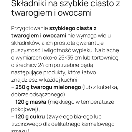
Składniki na szybkie ciasto z
twarogiem i owocami
Przygotowanie
szybkiego ciasta z
twarogiem i owocami
nie wymaga wielu
składników, a ich prostota gwarantuje
puszystość i wilgotność wypieku. Na blachę
o wymiarach około 25×35 cm lub tortownicę
o średnicy 24 cm potrzebne będą
następujące produkty, które łatwo
znajdziesz w każdej kuchni:
–
250 g twarogu mielonego
(lub z kubełka,
dobrze odsączonego),
–
120 g masła
(miękkiego w temperaturze
pokojowej),
–
120 g cukru
(zwykłego białego lub
trzcinowego dla delikatnego karmelowego
smaku),