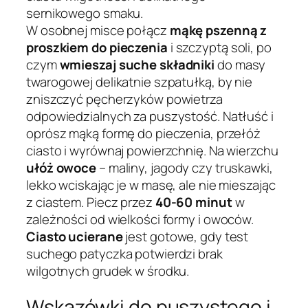
sernikowego smaku.
W osobnej misce połącz
mąkę pszenną z
proszkiem do pieczenia
i szczyptą soli, po
czym
wmieszaj suche składniki
do masy
twarogowej delikatnie szpatułką, by nie
zniszczyć pęcherzyków powietrza
odpowiedzialnych za puszystość. Natłuść i
oprósz mąką formę do pieczenia, przełóż
ciasto i wyrównaj powierzchnię. Na wierzchu
ułóż owoce
– maliny, jagody czy truskawki,
lekko wciskając je w masę, ale nie mieszając
z ciastem. Piecz przez
40-60 minut
w
zależności od wielkości formy i owoców.
Ciasto ucierane
jest gotowe, gdy test
suchego patyczka potwierdzi brak
wilgotnych grudek w środku.
Wskazówki do puszystego i