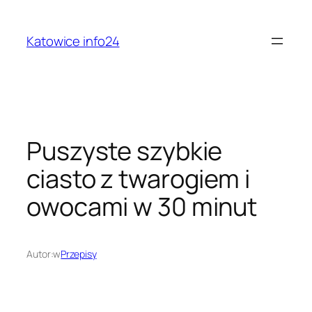
Przejdź
do
Katowice info24
treści
Puszyste szybkie
ciasto z twarogiem i
owocami w 30 minut
Autor:
w
Przepisy