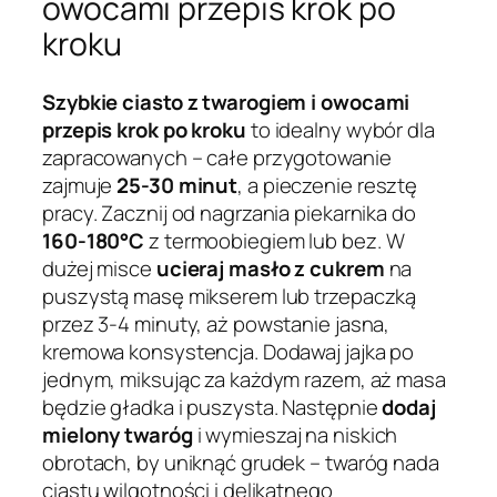
owocami przepis krok po
kroku
Szybkie ciasto z twarogiem i owocami
przepis krok po kroku
to idealny wybór dla
zapracowanych – całe przygotowanie
zajmuje
25-30 minut
, a pieczenie resztę
pracy. Zacznij od nagrzania piekarnika do
160-180°C
z termoobiegiem lub bez. W
dużej misce
ucieraj masło z cukrem
na
puszystą masę mikserem lub trzepaczką
przez 3-4 minuty, aż powstanie jasna,
kremowa konsystencja. Dodawaj jajka po
jednym, miksując za każdym razem, aż masa
będzie gładka i puszysta. Następnie
dodaj
mielony twaróg
i wymieszaj na niskich
obrotach, by uniknąć grudek – twaróg nada
ciastu wilgotności i delikatnego