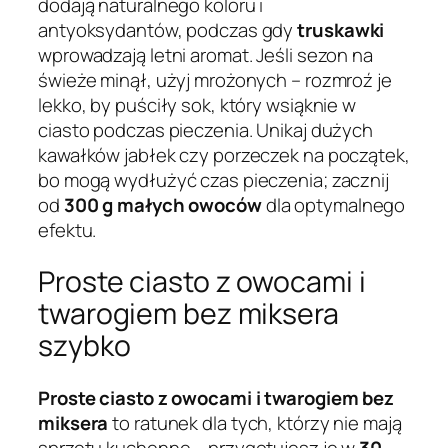
dodają naturalnego koloru i
antyoksydantów, podczas gdy
truskawki
wprowadzają letni aromat. Jeśli sezon na
świeże minął, użyj mrożonych – rozmroź je
lekko, by puściły sok, który wsiąknie w
ciasto podczas pieczenia. Unikaj dużych
kawałków jabłek czy porzeczek na początek,
bo mogą wydłużyć czas pieczenia; zacznij
od
300 g małych owoców
dla optymalnego
efektu.
Proste ciasto z owocami i
twarogiem bez miksera
szybko
Proste ciasto z owocami i twarogiem bez
miksera
to ratunek dla tych, którzy nie mają