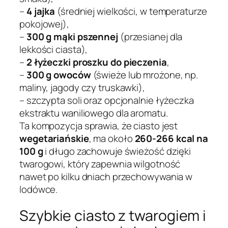
–
4 jajka
(średniej wielkości, w temperaturze
pokojowej),
–
300 g mąki pszennej
(przesianej dla
lekkości ciasta),
–
2 łyżeczki proszku do pieczenia
,
–
300 g owoców
(świeże lub mrożone, np.
maliny, jagody czy truskawki),
– szczypta soli oraz opcjonalnie łyżeczka
ekstraktu waniliowego dla aromatu.
Ta kompozycja sprawia, że ciasto jest
wegetariańskie
, ma około
260-266 kcal na
100 g
i długo zachowuje świeżość dzięki
twarogowi, który zapewnia wilgotność
nawet po kilku dniach przechowywania w
lodówce.
Szybkie ciasto z twarogiem i