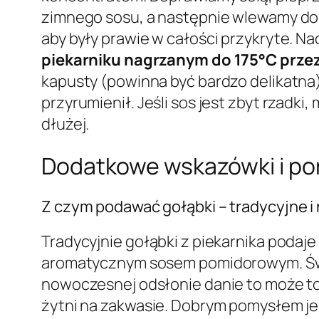
zimnego sosu, a następnie wlewamy do
aby były prawie w całości przykryte. N
piekarniku nagrzanym do 175°C prze
kapusty (powinna być bardzo delikatna) 
przyrumienił. Jeśli sos jest zbyt rzadki
dłużej.
Dodatkowe wskazówki i po
Z czym podawać gołąbki – tradycyjne 
Tradycyjnie gołąbki z piekarnika podaj
aromatycznym sosem pomidorowym. Ś
nowoczesnej odsłonie danie to może t
żytni na zakwasie. Dobrym pomysłem jes