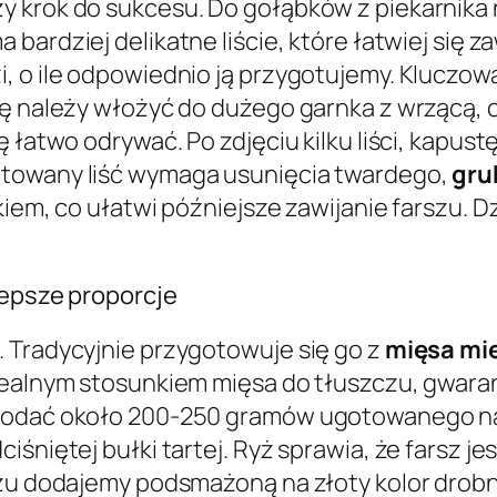
y krok do sukcesu. Do gołąbków z piekarnika
 bardziej delikatne liście, które łatwiej się za
, o ile odpowiednio ją przygotujemy. Kluczow
wkę należy włożyć do dużego garnka z wrzącą
ię łatwo odrywać. Po zdjęciu kilku liści, kap
otowany liść wymaga usunięcia twardego,
gru
kiem, co ułatwi późniejsze zawijanie farszu. 
lepsze proporcje
 Tradycyjnie przygotowuje się go z
mięsa mi
dealnym stosunkiem mięsa do tłuszczu, gwara
dodać około 200-250 gramów ugotowanego na 
śniętej bułki tartej. Ryż sprawia, że farsz jest
yżu dodajemy podsmażoną na złoty kolor drob