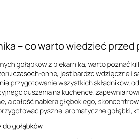
rnika – co warto wiedzieć prze
nych gołąbków z piekarnika, warto poznać ki
zoru czasochłonne, jest bardzo wdzięczne i 
e przygotowanie wszystkich składników, od f
ycyjnego duszenia na kuchence, zapewnia ró
atne, a całość nabiera głębokiego, skoncentr
przygotować pyszne, aromatyczne gołąbki, k
ty do gołąbków