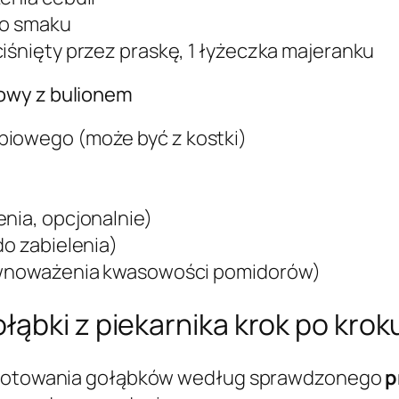
do smaku
ciśnięty przez praskę, 1 łyżeczka majeranku
owy z bulionem
biowego (może być z kostki)
enia, opcjonalnie)
do zabielenia)
równoważenia kwasowości pomidorów)
ąbki z piekarnika krok po krok
zygotowania gołąbków według sprawdzonego
p