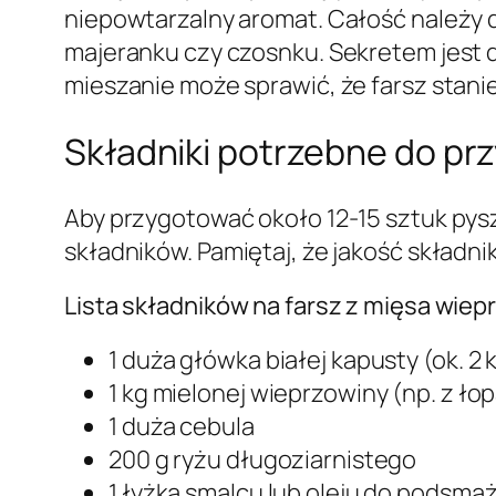
niepowtarzalny aromat. Całość należy 
majeranku czy czosnku. Sekretem jest 
mieszanie może sprawić, że farsz stanie 
Składniki potrzebne do pr
Aby przygotować około 12-15 sztuk pys
składników. Pamiętaj, że jakość skład
Lista składników na farsz z mięsa wiep
1 duża główka białej kapusty (ok. 2 
1 kg mielonej wieprzowiny (np. z łop
1 duża cebula
200 g ryżu długoziarnistego
1 łyżka smalcu lub oleju do podsmaż