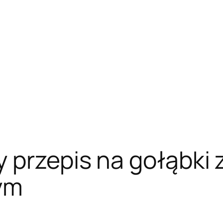
 przepis na gołąbki 
ym