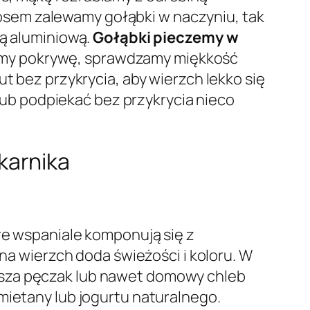
sem zalewamy gołąbki w naczyniu, tak
ią aluminiową.
Gołąbki pieczemy w
jemy pokrywę, sprawdzamy miękkość
t bez przykrycia, aby wierzch lekko się
 lub podpiekać bez przykrycia nieco
karnika
re wspaniale komponują się z
a wierzch doda świeżości i koloru. W
asza pęczak lub nawet domowy chleb
mietany lub jogurtu naturalnego.