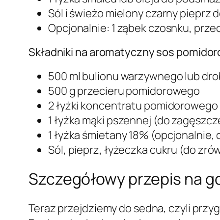
Sól i świeżo mielony czarny pieprz 
Opcjonalnie: 1 ząbek czosnku, prze
Składniki na aromatyczny sos pomidor
500 ml bulionu warzywnego lub dro
500 g przecieru pomidorowego
2 łyżki koncentratu pomidorowego
1 łyżka mąki pszennej (do zagęszcz
1 łyżka śmietany 18% (opcjonalnie, 
Sól, pieprz, łyżeczka cukru (do z
Szczegółowy przepis na goł
Teraz przejdziemy do sedna, czyli pr