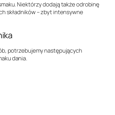
smaku. Niektórzy dodają także odrobinę
ich składników – zbyt intensywne
nika
sób, potrzebujemy następujących
maku dania.