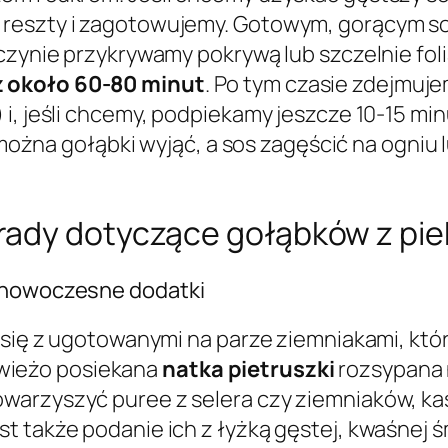
 reszty i zagotowujemy. Gotowym, gorącym so
aczynie przykrywamy pokrywą lub szczelnie fol
z około 60-80 minut
. Po tym czasie zdejmu
i, jeśli chcemy, podpiekamy jeszcze 10-15 minu
, można gołąbki wyjąć, a sos zagęścić na ogniu
rady dotyczące gołąbków z pie
i nowoczesne dodatki
e się z ugotowanymi na parze ziemniakami, któ
wieżo posiekana
natka pietruszki
rozsypana n
owarzyszyć puree z selera czy ziemniaków, k
t także podanie ich z łyżką gęstej, kwaśnej ś