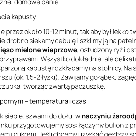
szne, domowe danie.
ście kapusty
 przez około 10-12 minut, tak aby był lekko t
 drobno siekamy cebulę i szklimy ją na patelni
ięso mielone wieprzowe
, ostudzony ryż i o
zyprawami. Wszystko dokładnie, ale delikatn
Sparzoną kapustę rozkładamy na stolnicy. Na ś
u (ok. 1,5-2 łyżki). Zawijamy gołąbek, zagięci
 czubka, tworząc zwartą paczuszkę.
pornym – temperatura i czas
k siebie, szwami do dołu, w
naczyniu żaroo
nku przygotowujemy sos: łączymy bulion z p
em i cukrem. Jeśli chcemy uzyskać gęstszy so