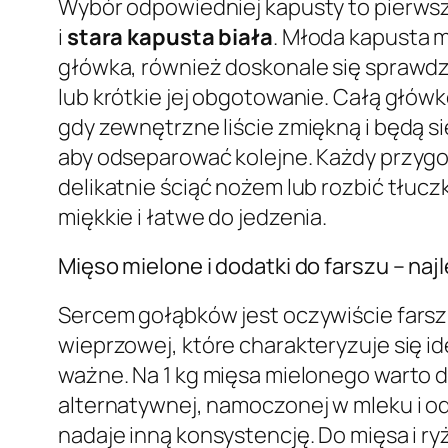
Wybór odpowiedniej kapusty to pierwsz
i
stara kapusta biała
. Młoda kapusta ma
główka, również doskonale się sprawdzi
lub krótkie jej obgotowanie. Całą głó
gdy zewnętrzne liście zmiękną i będą s
aby odseparować kolejne. Każdy przyg
delikatnie ściąć nożem lub rozbić tłucz
miękkie i łatwe do jedzenia.
Mięso mielone i dodatki do farszu – naj
Sercem gołąbków jest oczywiście farsz.
wieprzowej, które charakteryzuje się i
ważne. Na 1 kg mięsa mielonego warto 
alternatywnej, namoczonej w mleku i odci
nadaje inną konsystencję. Do mięsa i r