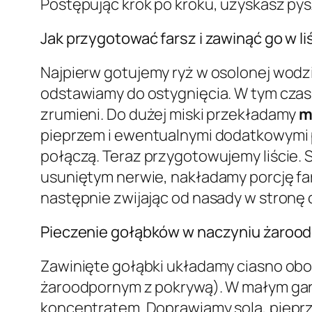
Postępując krok po kroku, uzyskasz py
Jak przygotować farsz i zawinąć go w li
Najpierw gotujemy ryż w osolonej wodzie
odstawiamy do ostygnięcia. W tym czasie
zrumieni. Do dużej miski przekładamy
m
pieprzem i ewentualnymi dodatkowymi pr
połączą. Teraz przygotowujemy liście. 
usuniętym nerwie, nakładamy porcję farsz
następnie zwijając od nasady w stronę
Pieczenie gołąbków w naczyniu żarood
Zawinięte gołąbki układamy ciasno obo
żaroodpornym z pokrywą). W małym gar
koncentratem. Doprawiamy solą, pieprz