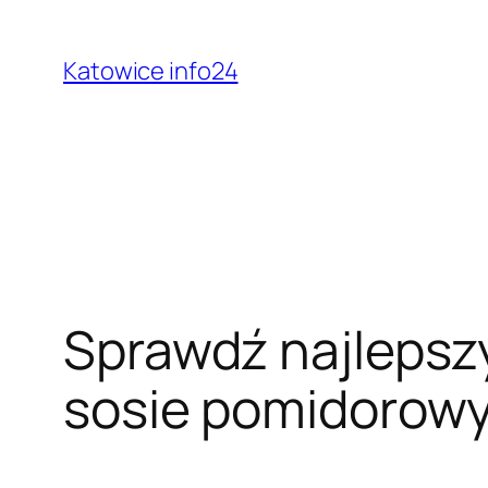
Przejdź
do
Katowice info24
treści
Sprawdź najlepszy
sosie pomidorow