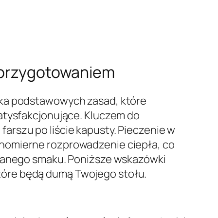
d przygotowaniem
lka podstawowych zasad, które
satysfakcjonujące. Kluczem do
arszu po liście kapusty. Pieczenie w
wnomierne rozprowadzenie ciepła, co
owanego smaku. Poniższe wskazówki
tóre będą dumą Twojego stołu.