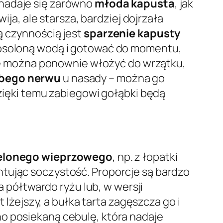
 nadaje się zarówno
młoda kapusta
, jak
wija, ale starsza, bardziej dojrzała
ą czynnością jest
sparzenie kapusty
, osoloną wodą i gotować do momentu,
ustę można ponownie włożyć do wrzątku,
bego nerwu
u nasady – można go
Dzięki temu zabiegowi gołąbki będą
elonego wieprzowego
, np. z łopatki
ntując soczystość. Proporcje są bardzo
półtwardo ryżu lub, w wersji
 lżejszy, a bułka tarta zagęszcza go i
no posiekaną cebulę, która nadaje