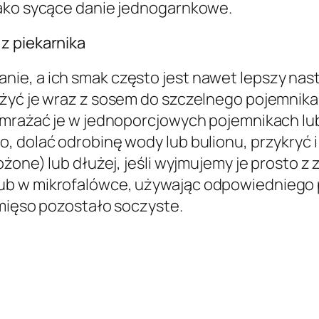
jako sycące danie jednogarnkowe.
z piekarnika
ie, a ich smak często jest nawet lepszy nast
ożyć je wraz z sosem do szczelnego pojemnika
zamrażać je w jednoporcjowych pojemnikach l
, dolać odrobinę wody lub bulionu, przykryć
żone) lub dłużej, jeśli wyjmujemy je prosto z 
ub w mikrofalówce, używając odpowiedniego p
 mięso pozostało soczyste.