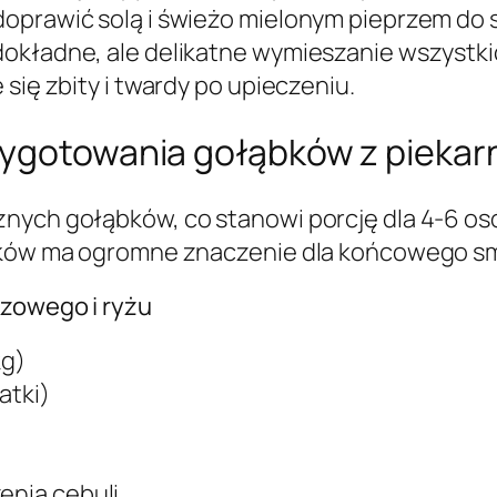
doprawić solą i świeżo mielonym pieprzem do 
dokładne, ale delikatne wymieszanie wszystk
się zbity i twardy po upieczeniu.
zygotowania gołąbków z piekar
znych gołąbków, co stanowi porcję dla 4-6 o
ników ma ogromne znaczenie dla końcowego s
rzowego i ryżu
kg)
atki)
enia cebuli