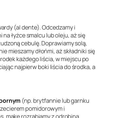
wardy (al dente). Odcedzamy i
 na łyżce smalcu lub oleju, aż się
studzoną cebulę. Doprawiamy solą,
ie mieszamy dłońmi, aż składniki się
rodek każdego liścia, w miejscu po
ając najpierw boki liścia do środka, a
dpornym
(np. brytfannie lub garnku
rzecierem pomidorowym i
s, mąkę rozrabiamy z odrobiną