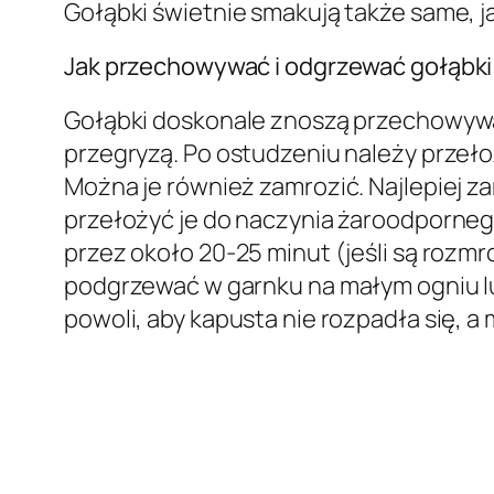
Gołąbki świetnie smakują także same, 
Jak przechowywać i odgrzewać gołąbki 
Gołąbki doskonale znoszą przechowywan
przegryzą. Po ostudzeniu należy przeł
Można je również zamrozić. Najlepiej 
przełożyć je do naczynia żaroodpornego
przez około 20-25 minut (jeśli są rozmro
podgrzewać w garnku na małym ogniu l
powoli, aby kapusta nie rozpadła się, a