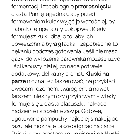
fermentacji i zapobiegnie
przerosnięciu
ciasta. Pamiętaj jednak, aby przed
formowaniem kulek wyjąć je wcześniej, by
nabrało temperatury pokojowej. Kiedy
formujesz kulki, dbaj o to, aby ich
powierzchnia była gładka – zapobiegnie to
pękaniu podczas gotowania. Jeśli nie masz
gazy, do wyłożenia parownika możesz użyć
liści kapusty białej, co nada potrawie
dodatkowy, delikatny aromat.
Kluski na
parze
można też faszerować, na przykład
owocami, dżemem, twarogiem, a nawet
farszem mięsnym czy grzybowym – wtedy
formuje się z ciasta placuszki, nakłada
nadzienie i szczelnie zawija. Gotowe,
ugotowane pampuchy najlepiej smakują od
razu, ale można je także odgrzać na parze.
Dzięki temu prostemu
przepisowi na kluski