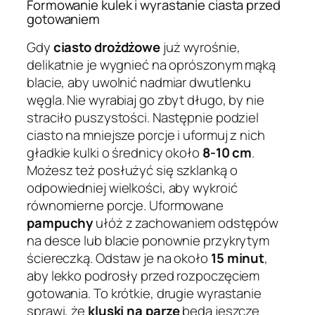
Formowanie kulek i wyrastanie ciasta przed
gotowaniem
Gdy
ciasto drożdżowe
już wyrośnie,
delikatnie je wygnieć na oprószonym mąką
blacie, aby uwolnić nadmiar dwutlenku
węgla. Nie wyrabiaj go zbyt długo, by nie
straciło puszystości. Następnie podziel
ciasto na mniejsze porcje i uformuj z nich
gładkie kulki o średnicy około
8-10 cm
.
Możesz też posłużyć się szklanką o
odpowiedniej wielkości, aby wykroić
równomierne porcje. Uformowane
pampuchy
ułóż z zachowaniem odstępów
na desce lub blacie ponownie przykrytym
ściereczką. Odstaw je na około
15 minut
,
aby lekko podrosły przed rozpoczęciem
gotowania. To krótkie, drugie wyrastanie
sprawi, że
kluski na parze
będą jeszcze