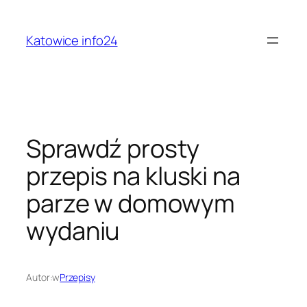
Przejdź
do
Katowice info24
treści
Sprawdź prosty
przepis na kluski na
parze w domowym
wydaniu
Autor:
w
Przepisy