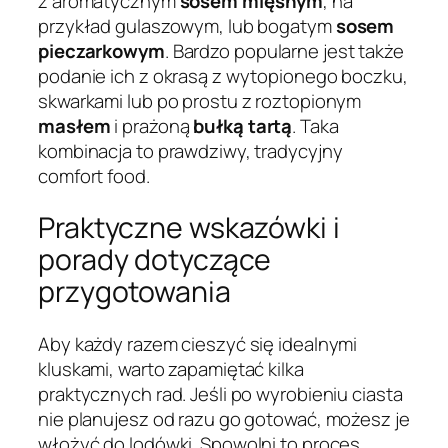
z aromatycznym
sosem mięsnym
, na
przykład gulaszowym, lub bogatym
sosem
pieczarkowym
. Bardzo popularne jest także
podanie ich z okrasą z wytopionego boczku,
skwarkami lub po prostu z roztopionym
masłem
i prażoną
bułką tartą
. Taka
kombinacja to prawdziwy, tradycyjny
comfort food.
Praktyczne wskazówki i
porady dotyczące
przygotowania
Aby każdy razem cieszyć się idealnymi
kluskami, warto zapamiętać kilka
praktycznych rad. Jeśli po wyrobieniu ciasta
nie planujesz od razu go gotować, możesz je
włożyć do lodówki. Spowolni to proces