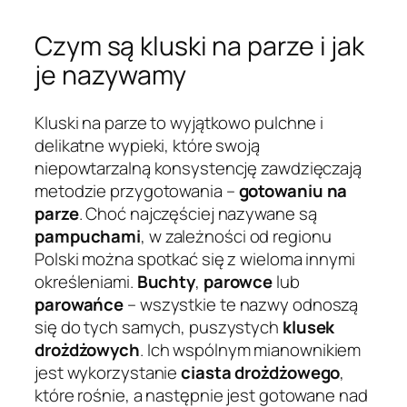
Czym są kluski na parze i jak
je nazywamy
Kluski na parze to wyjątkowo pulchne i
delikatne wypieki, które swoją
niepowtarzalną konsystencję zawdzięczają
metodzie przygotowania –
gotowaniu na
parze
. Choć najczęściej nazywane są
pampuchami
, w zależności od regionu
Polski można spotkać się z wieloma innymi
określeniami.
Buchty
,
parowce
lub
parowańce
– wszystkie te nazwy odnoszą
się do tych samych, puszystych
klusek
drożdżowych
. Ich wspólnym mianownikiem
jest wykorzystanie
ciasta drożdżowego
,
które rośnie, a następnie jest gotowane nad