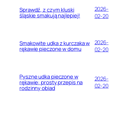
2026-
Sprawdź, z czym kluski
śląskie smakują najlepiej!
02-20
2026-
Smakowite udka z kurczaka w
rękawie pieczone w domu
02-20
Pyszne udka pieczone w
2026-
rękawie: prosty przepis na
02-20
rodzinny obiad