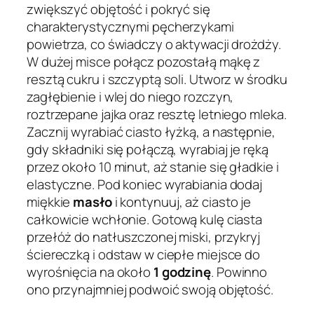
zwiększyć objętość i pokryć się
charakterystycznymi pęcherzykami
powietrza, co świadczy o aktywacji drożdży.
W dużej misce połącz pozostałą mąkę z
resztą cukru i szczyptą soli. Utworz w środku
zagłębienie i wlej do niego rozczyn,
roztrzepane jajka oraz resztę letniego mleka.
Zacznij wyrabiać ciasto łyżką, a następnie,
gdy składniki się połączą, wyrabiaj je ręką
przez około 10 minut, aż stanie się gładkie i
elastyczne. Pod koniec wyrabiania dodaj
miękkie
masło
i kontynuuj, aż ciasto je
całkowicie wchłonie. Gotową kulę ciasta
przełóż do natłuszczonej miski, przykryj
ściereczką i odstaw w ciepłe miejsce do
wyrośnięcia na około
1 godzinę
. Powinno
ono przynajmniej podwoić swoją objętość.