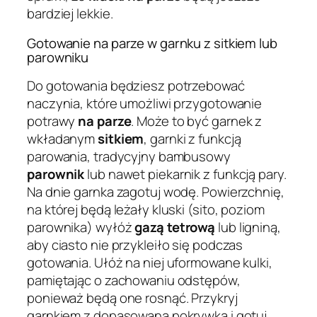
bardziej lekkie.
Gotowanie na parze w garnku z sitkiem lub
parowniku
Do gotowania będziesz potrzebować
naczynia, które umożliwi przygotowanie
potrawy
na parze
. Może to być garnek z
wkładanym
sitkiem
, garnki z funkcją
parowania, tradycyjny bambusowy
parownik
lub nawet piekarnik z funkcją pary.
Na dnie garnka zagotuj wodę. Powierzchnię,
na której będą leżały kluski (sito, poziom
parownika) wyłóż
gazą tetrową
lub ligniną,
aby ciasto nie przykleiło się podczas
gotowania. Ułóż na niej uformowane kulki,
pamiętając o zachowaniu odstępów,
ponieważ będą one rosnąć. Przykryj
garnkiem z dopasowaną pokrywką i gotuj