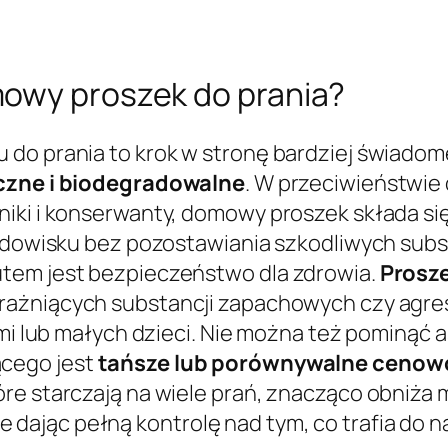
mowy proszek do prania?
 do prania to krok w stronę bardziej świadom
czne i biodegradowalne
. W przeciwieństwie
iki i konserwanty, domowy proszek składa si
odowisku bez pozostawiania szkodliwych substa
utem jest bezpieczeństwo dla zdrowia.
Prosze
 drażniących substancji zapachowych czy agr
iami lub małych dzieci. Nie można też pominą
cego jest
tańsze lub porównywalne cenow
re starczają na wiele prań, znacząco obniża
jąc pełną kontrolę nad tym, co trafia do nasz