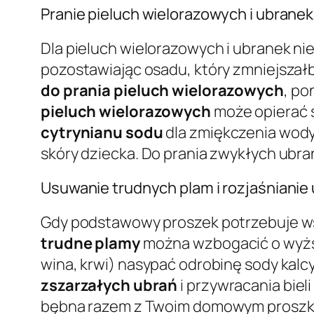
Pranie pieluch wielorazowych i ubran
Dla pieluch wielorazowych i ubranek ni
pozostawiając osadu, który zmniejszałb
do prania pieluch wielorazowych
, po
pieluch wielorazowych
może opierać si
cytrynianu sodu
dla zmiękczenia wody.
skóry dziecka. Do prania zwykłych ubr
Usuwanie trudnych plam i rozjaśnianie
Gdy podstawowy proszek potrzebuje ws
trudne plamy
można wzbogacić o wyższ
wina, krwi) nasypać odrobinę sody kalc
zszarzałych ubrań
i przywracania biel
bębna razem z Twoim domowym proszk