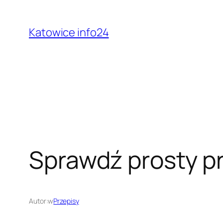
Przejdź
do
Katowice info24
treści
Sprawdź prosty p
Autor:
w
Przepisy