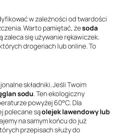
yfikować w zależności od twardości
czenia. Warto pamiętać, że
soda
ą zaleca się używanie rękawiczek.
tórych drogeriach lub online. To
nalne składniki. Jeśli Twoim
glan sodu
. Ten ekologiczny
peraturze powyżej 60°C. Dla
ej polecane są
olejek lawendowy lub
dajemy na samym końcu do już
których przepisach służy do