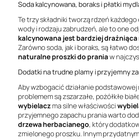
Soda kalcynowana, boraks i płatki myd
Te trzy składniki tworzą rdzeń każdeg
wody i rodzaju zabrudzeń, ale to one 
kalcynowana jest bardziej drażniąca
Zarówno soda, jak i boraks, są łatwo d
naturalne proszki do prania
w najczys
Dodatki na trudne plamy i przyjemny z
Aby wzbogacić działanie podstawowej m
problemem są zszarzałe, pożółkłe bia
wybielacz
ma silne właściwości
wybiel
przyjemnego zapachu prania warto doda
drzewa herbacianego
, który dodatko
zmielonego proszku. Innym przydatnym