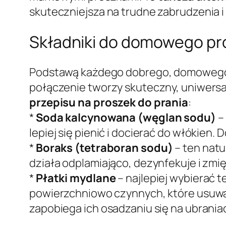
skuteczniejsza na trudne zabrudzenia i d
Składniki do domowego pr
Podstawą każdego dobrego, domowego śr
połączenie tworzy skuteczny, uniwersa
przepisu na proszek do prania
:
*
Soda kalcynowana (węglan sodu)
– 
lepiej się pienić i docierać do włókien.
*
Boraks (tetraboran sodu)
– ten natu
działa odplamiająco, dezynfekuje i zmi
*
Płatki mydlane
– najlepiej wybierać t
powierzchniowo czynnych, które usuwaj
zapobiega ich osadzaniu się na ubraniac