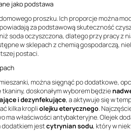
lane jako podstawa
o domowego proszku. Ich proporcje można mod
odpowiadają za podstawową skuteczność czysz
niż soda oczyszczona, dlatego przy pracy z ni
ostępne w sklepach z chemią gospodarczą, niek
tszej postaci.
apach
ieszanki, można sięgnąć po dodatkowe, opcjo
łe tkaniny, doskonałym wyborem będzie
nadwę
ające i dezynfekujące
, a aktywuje się w tem
ć kilka kropli
olejku eterycznego
. Najczęści
wo ma właściwości antybakteryjne. Olejek do
 dodatkiem jest
cytrynian sodu
, który w nie