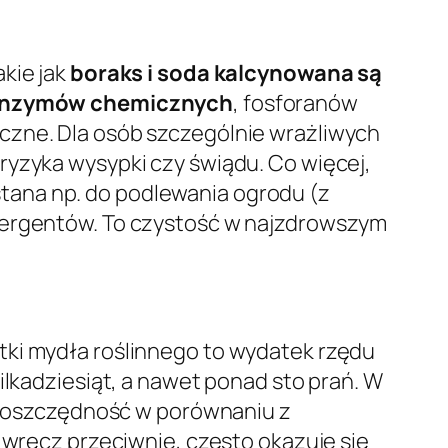
kie jak
boraks i soda kalcynowana są
 enzymów chemicznych
, fosforanów
czne. Dla osób szczególnie wrażliwych
ryzyka wysypki czy świądu. Co więcej,
tana np. do podlewania ogrodu (z
etergentów. To czystość w najzdrowszym
tki mydła roślinnego to wydatek rzędu
ilkadziesiąt, a nawet ponad sto prań. W
ną oszczędność w porównaniu z
 – wręcz przeciwnie, często okazuje się