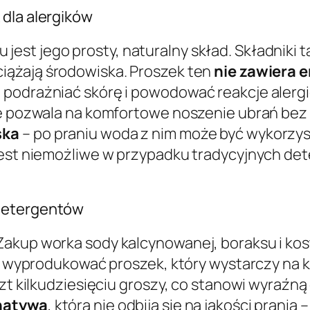
 dla alergików
st jego prosty, naturalny skład. Składniki ta
bciążają środowiska. Proszek ten
nie zawiera
 podrażniać skórę i powodować reakcje alergi
re pozwala na komfortowe noszenie ubrań bez 
ska
– po praniu woda z nim może być wykorzys
 jest niemożliwe w przypadku tradycyjnych d
 detergentów
Zakup worka sody kalcynowanej, boraksu i kos
na wyprodukować proszek, który wystarczy na k
oszt kilkudziesięciu groszy, co stanowi wyraź
rnatywa
, która nie odbija się na jakości prania