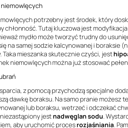
ek niemowlęcych
emowlęcych potrzebny jest środek, który dosko
y chłonność. Tutaj kluczowa jest modyfikacja
nieważ mydło może tworzyć trudny do usunię
ę na samej sodzie kalcynowanej i boraksie (np
 Taka mieszanka skutecznie czyści, jest
hipo
anek niemowlęcych można już stosować pełen 
 ubrań
parcia, z pomocą przychodzą specjalne doda
ą dawkę boraksu. Na samo pranie możesz też
ynowanej lub boraksu, wetrzeć i odczekać chwi
i niezastąpiony jest
nadwęglan sodu
. Wystar
iem, aby uruchomić proces
rozjaśniania
. Pa