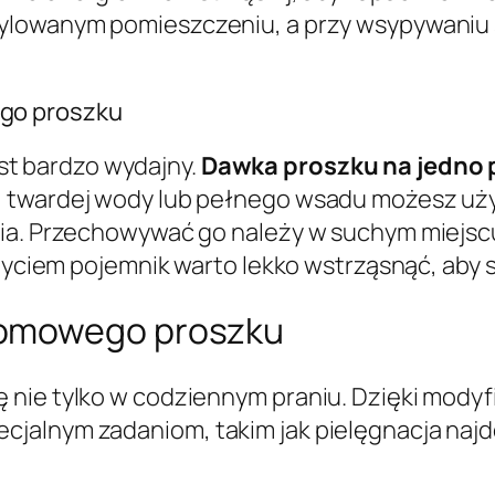
tylowanym pomieszczeniu, a przy wsypywaniu
go proszku
st bardzo wydajny.
Dawka proszku na jedno p
, twardej wody lub pełnego wsadu możesz uży
nia. Przechowywać go należy w suchym miejsc
użyciem pojemnik warto lekko wstrząsnąć, aby s
domowego proszku
ę nie tylko w codziennym praniu. Dzięki mod
alnym zadaniom, takim jak pielęgnacja najdel