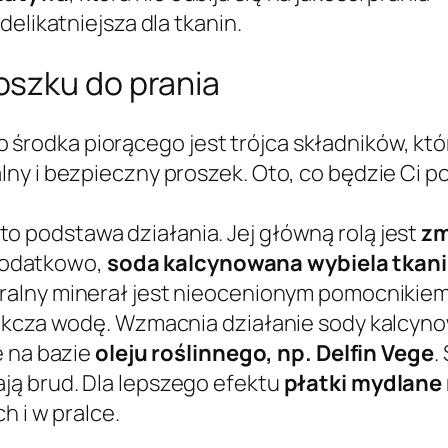
elikatniejsza dla tkanin.
oszku do prania
odka piorącego jest trójca składników, które
lny i bezpieczny proszek. Oto, co będzie Ci 
to podstawa działania. Jej główną rolą jest
zm
 Dodatkowo,
soda kalcynowana wybiela tkan
ralny minerał jest nieocenionym pomocnikie
ękcza wodę. Wzmacnia działanie sody kalcyno
e na bazie
oleju roślinnego, np. Delfin Vege
.
ą brud. Dla lepszego efektu
płatki mydlane 
h i w pralce.