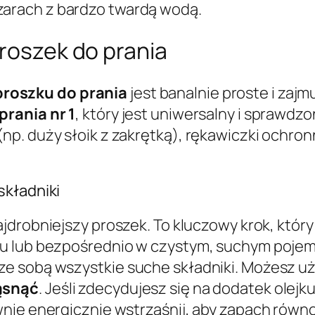
zarach z bardzo twardą wodą.
proszek do prania
oszku do prania
jest banalnie proste i zajmu
prania nr 1
, który jest uniwersalny i sprawdz
p. duży słoik z zakrętką), rękawiczki ochron
składniki
ajdrobniejszy proszek. To kluczowy krok, któ
iu lub bezpośrednio w czystym, suchym poje
e sobą wszystkie suche składniki. Możesz uży
ąsnąć
. Jeśli zdecydujesz się na dodatek olejku
nie energicznie wstrząśnij, aby zapach równo