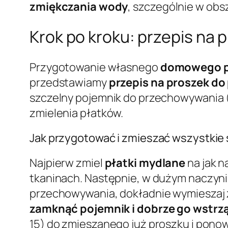
zmiękczania wody
, szczególnie w obs
Krok po kroku: przepis na 
Przygotowanie własnego
domowego pr
przedstawiamy
przepis na proszek do 
szczelny pojemnik do przechowywania (n
zmielenia płatków.
Jak przygotować i zmieszać wszystkie 
Najpierw zmiel
płatki mydlane
na jak n
tkaninach. Następnie, w dużym naczyn
przechowywania, dokładnie wymieszaj z
zamknąć pojemnik i dobrze go wstrz
15) do zmieszanego już proszku i ponow