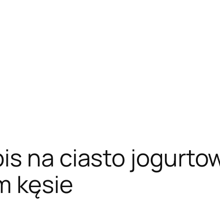
s na ciasto jogurtow
m kęsie