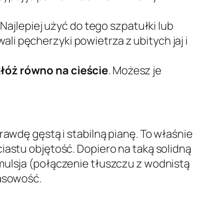
. Najlepiej użyć do tego szpatułki lub
li pęcherzyki powietrza z ubitych jaj i
łóż równo na cieście
. Możesz je
awdę gęstą i stabilną pianę. To właśnie
iastu objętość. Dopiero na taką solidną
mulsja (połączenie tłuszczu z wodnistą
wasowość.