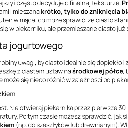
ejszy i często decyduje o finalnej teksturze.
P
ami i mieszana
krótko, tylko do zniknięcia 
en w mące, co może sprawić, że ciasto stanie
ę w piekarniku, ale przemieszane ciasto już s
sta jogurtowego
robiny uwagi, by ciasto idealnie się dopiekło 
Blaszkę z ciastem ustaw na
środkowej półce
,
le może się nieco różnić w zależności od piekar
czkiem
st. Nie otwieraj piekarnika przez pierwsze 30-
ury. Po tym czasie możesz sprawdzić, jak się
zkiem
(np. do szaszłyków lub drewnianym). Wb