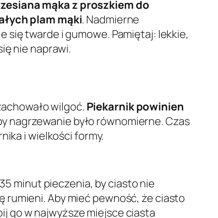
rzesiana mąka z proszkiem do
białych plam mąki
. Nadmierne
 się twarde i gumowe. Pamiętaj: lekkie,
ię nie naprawi.
i zachowało wilgoć.
Piekarnik powinien
 by nagrzewanie było równomierne. Czas
nika i wielkości formy.
35 minut pieczenia, by ciasto nie
 rumieni. Aby mieć pewność, że ciasto
ij go w najwyższe miejsce ciasta