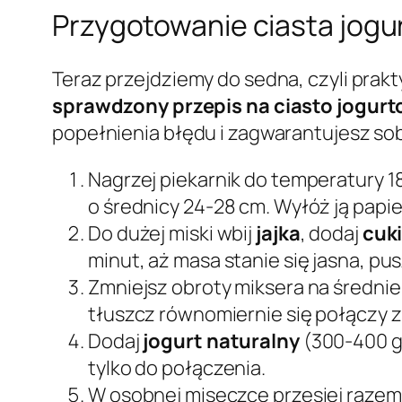
Przygotowanie ciasta jogu
Teraz przejdziemy do sedna, czyli pra
sprawdzony przepis na ciasto jogur
popełnienia błędu i zagwarantujesz sob
Nagrzej piekarnik do temperatury 1
o średnicy 24-28 cm. Wyłóż ją papi
Do dużej miski wbij
jajka
, dodaj
cuki
minut, aż masa stanie się jasna, pu
Zmniejsz obroty miksera na średnie
tłuszcz równomiernie się połączy z
Dodaj
jogurt naturalny
(300-400 g)
tylko do połączenia.
W osobnej miseczce przesiej raze