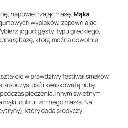
ianę, napowietrzając masę.
Mąka
jogurtowych wypieków, zapewniając
Wybierz jogurt gęsty, typu greckiego,
skonałą bazę, którą można dowolnie
kształcić w prawdziwy festiwal smaków.
asta soczystość i kwaskowatą nutę.
u podczas pieczenia. Innym świetnym
a mąki, cukru i zimnego masła. Na
ytryny), który doda słodyczy i