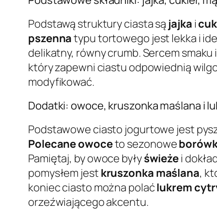
Podstawą struktury ciasta są
jajka
i
cuk
pszenna
typu tortowego jest lekka i i
delikatny, równy crumb. Sercem smaku i
który zapewni ciastu odpowiednią wilgo
modyfikować.
Dodatki: owoce, kruszonka maślana i l
Podstawowe ciasto jogurtowe jest pyszn
Polecane owoce
to sezonowe
borówki
Pamiętaj, by owoce były
świeże
i dokła
pomysłem jest
kruszonka maślana
, k
koniec ciasto można polać
lukrem cyt
orzeźwiającego akcentu.