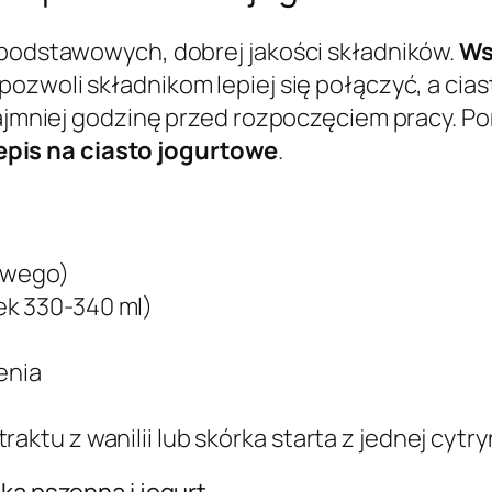
 podstawowych, dobrej jakości składników.
Ws
pozwoli składnikom lepiej się połączyć, a cia
najmniej godzinę przed rozpoczęciem pracy. Po
pis na ciasto jogurtowe
.
kowego)
ek 330-340 ml)
enia
aktu z wanilii lub skórka starta z jednej cytr
ka pszenna i jogurt