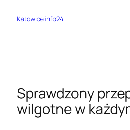
Przejdź
do
Katowice info24
treści
Sprawdzony przepi
wilgotne w każdy