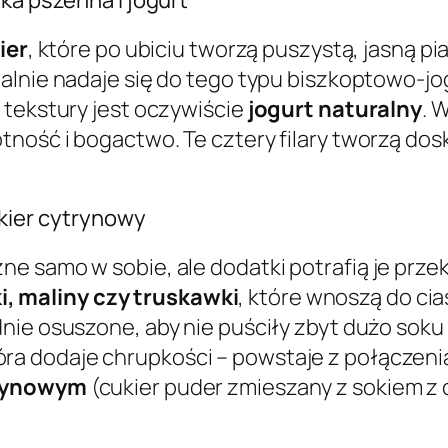
ier
, które po ubiciu tworzą puszystą, jasną p
dealnie nadaje się do tego typu biszkoptowo-
 tekstury jest oczywiście
jogurt naturalny
. 
tność i bogactwo. Te cztery filary tworzą do
ukier cytrynowy
e samo w sobie, ale dodatki potrafią je prze
, maliny czy truskawki
, które wnoszą do ci
dnie osuszone, aby nie puściły zbyt dużo sok
tóra dodaje chrupkości – powstaje z połączeni
rynowym
(cukier puder zmieszany z sokiem z c