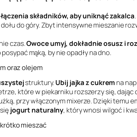
połączenia składników, aby uniknąć zakalca
 dołu do góry. Zbyt intensywne mieszanie rozwa
nie czas.
Owoce umyj, dokładnie osusz i roz
o posypać mąką, by nie opadły na dno.
em oraz olejem
szystej
struktury.
Ubij jajka z cukrem
na napr
ze, które w piekarniku rozszerzy się, dając c
użką, przy włączonym mixerze. Dzięki temu e
 się
jogurt naturalny
, który wnosi wilgoć i k
 krótko mieszać