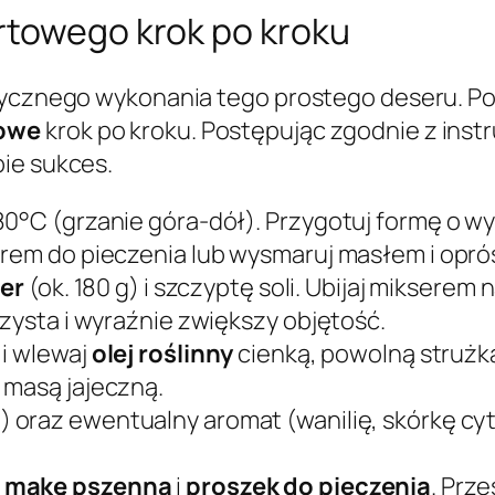
rtowego krok po kroku
ktycznego wykonania tego prostego deseru. Po
towe
krok po kroku. Postępując zgodnie z instr
ie sukces.
80°C (grzanie góra-dół). Przygotuj formę o w
erem do pieczenia lub wysmaruj masłem i opró
er
(ok. 180 g) i szczyptę soli. Ubijaj miksere
szysta i wyraźnie zwiększy objętość.
 i wlewaj
olej roślinny
cienką, powolną strużką
 masą jajeczną.
 oraz ewentualny aromat (wanilię, skórkę cyt
m
mąkę pszenną
i
proszek do pieczenia
. Prze