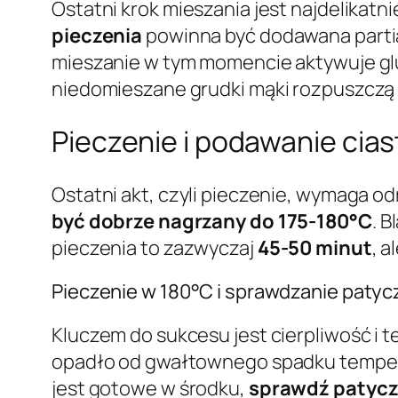
Ostatni krok mieszania jest najdelikatni
pieczenia
powinna być dodawana parti
mieszanie w tym momencie aktywuje glut
niedomieszane grudki mąki rozpuszczą si
Pieczenie i podawanie cia
Ostatni akt, czyli pieczenie, wymaga od
być dobrze nagrzany do 175-180°C
. 
pieczenia to zazwyczaj
45-50 minut
, a
Pieczenie w 180°C i sprawdzanie paty
Kluczem do sukcesu jest cierpliwość i te
opadło od gwałtownego spadku temperat
jest gotowe w środku,
sprawdź patyc