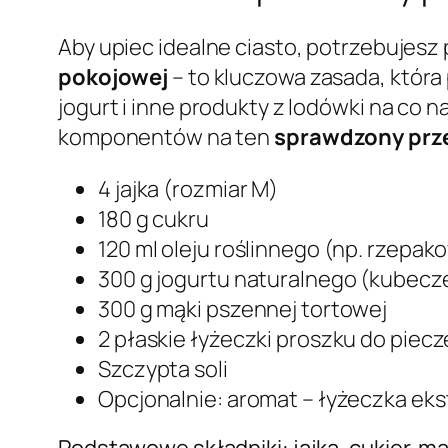
Aby upiec idealne ciasto, potrzebujesz
pokojowej
– to kluczowa zasada, która 
jogurt i inne produkty z lodówki na co 
komponentów na ten
sprawdzony prze
4 jajka (rozmiar M)
180 g cukru
120 ml oleju roślinnego (np. rzepa
300 g jogurtu naturalnego (kubecz
300 g mąki pszennej tortowej
2 płaskie łyżeczki proszku do piecz
Szczypta soli
Opcjonalnie: aromat – łyżeczka ekstr
Podstawowe składniki: jajka, cukier, mą