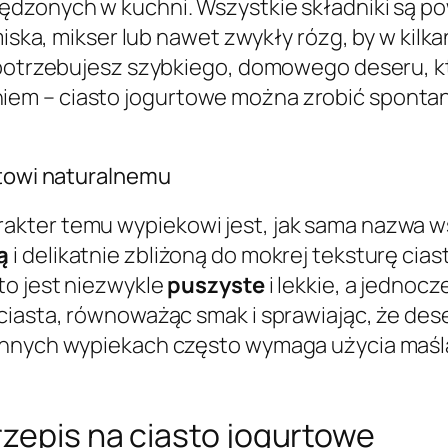
ędzonych w kuchni. Wszystkie składniki są p
 miska, mikser lub nawet zwykły rózg, by w ki
y potrzebujesz szybkiego, domowego deseru, 
m – ciasto jogurtowe można zrobić spontani
rtowi naturalnemu
akter temu wypiekowi jest, jak sama nazwa w
ą
i delikatnie zbliżoną do mokrej teksturę ciast
to jest niezwykle
puszyste
i lekkie, a jedno
ciasta, równoważąc smak i sprawiając, że dese
nnych wypiekach często wymaga użycia maślan
zepis na ciasto jogurtowe