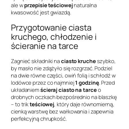
ale w
przepisie teściowej
naturalna
kwasowość jest gwiazdą.
Przygotowanie ciasta
kruchego, chłodzenie i
ścieranie na tarce
Zagnieć składniki na
ciasto kruche
szybko,
by masło nie zdążyło się rozgrzać. Podziel
na dwie równe części, owiń folią i schłodź w
lodówce przez co najmniej
1 godzinę
. Przed
układaniem
ścieraj ciasto na tarce
o
drobnych oczkach bezpośrednio na blaszkę
– to trik
teściowej
, który daje równomierną,
cienką warstwę bez wałkowania i zapewnia
perfekcyjną chrupkość.