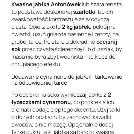
Kwaśne jabłka Antonówek
lub szara reneta
to podstawa doskonałej
szarlotki
, bo ich
kwaskowatość kontrastuje ze słodyczą
ciasta. Obierz około
2 kg jabłek
, pokrój na
ćwiartki, usuń gniazda nasienne i zetrzyj na
grubej tarce. Po starciu dokładnie
odciśnij
sok
przez czystą ściereczkę lub durszlak, by
masa nie była zbyt wodnista – to klucz do
chrupiącego efektu.
Dodawanie cynamonu do jabłek i tarkowanie
na odpowiedniej tarce
Po odciskaniu soku wymieszaj jabłka z
2
łyżeczkami cynamonu
, co podkreśla ich
aromat i dodaje ciepłego akcentu. Użyj tarki
o dużych oczkach, by zachować kawałki
owoców, a nie miazgę. Opcjonalnie dodaj
łyżkę cukru, jeśli jabłka są bardzo kwaśne,