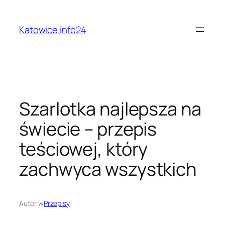
Przejdź
do
Katowice info24
treści
Szarlotka najlepsza na
świecie – przepis
teściowej, który
zachwyca wszystkich
Autor:
w
Przepisy