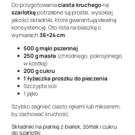
Do przygotowania
ciasta kruchego
na
szarlotkę
potrzebne są proste, wysokiej
jakości składniki, które gwarantują idealną
konsystencję. Oto lista na blaszkę o
wymiarach
36×24 cm
:
500 g mąki pszennej
250 g masła
(chłodnego, pokrojonego
w kostkę)
200 g cukru
1 łyżeczka proszku do pieczenia
Szczypta soli
1 jajko
Szybko zagnieć ciasto rękami lub mikserem,
by zachować kruchość.
Składniki na piankę z białek, żółtek i cukru
do szarlotki