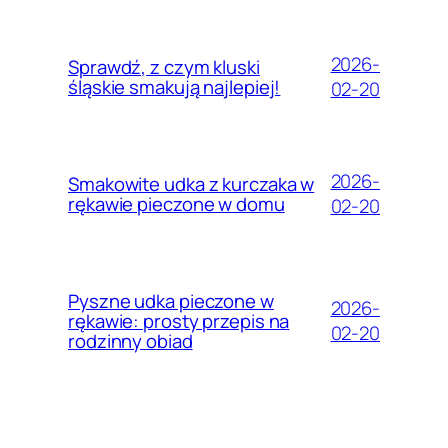
2026-
Sprawdź, z czym kluski
śląskie smakują najlepiej!
02-20
2026-
Smakowite udka z kurczaka w
rękawie pieczone w domu
02-20
Pyszne udka pieczone w
2026-
rękawie: prosty przepis na
02-20
rodzinny obiad