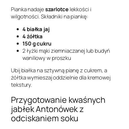
Pianka nadaje
szarlotce
lekkości i
wilgotności. Składniki na piankę:
4 białka jaj
4 żółtka
150 g cukru
2 łyżki mąki ziemniaczanej lub budyń
waniliowy w proszku
Ubij białka na sztywną pianę z cukrem, a
żółtka wymieszaj oddzielnie dla kremowej
tekstury.
Przygotowanie kwaśnych
jabłek Antonówek z
odciskaniem soku