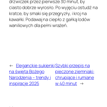
drzwiczek przez pierwsze 30 minut, by
ciasto dobrze wyrosło. Po wyjęciu ostudź na
kratce, by smaki się przegryzły, i kroj na
kawałki. Podawaj na ciepło z gałką lodów
waniliowych dla pełni wrażeń.
←
Eleganckie sukienki
Szybki przepis na
na święta Bożego
pieczone ziemniaki:
Narodzenia – trendy i
chrupiące i rumiane
inspiracje 2025
w 40 minut
→