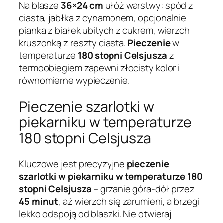
Na blasze
36×24 cm
ułóż warstwy: spód z
ciasta, jabłka z cynamonem, opcjonalnie
pianka z białek ubitych z cukrem, wierzch
kruszonką z reszty ciasta.
Pieczenie
w
temperaturze
180 stopni Celsjusza
z
termoobiegiem zapewni złocisty kolor i
równomierne wypieczenie.
Pieczenie szarlotki w
piekarniku w temperaturze
180 stopni Celsjusza
Kluczowe jest precyzyjne
pieczenie
szarlotki w piekarniku w temperaturze 180
stopni Celsjusza
– grzanie góra-dół przez
45 minut
, aż wierzch się zarumieni, a brzegi
lekko odspoją od blaszki. Nie otwieraj