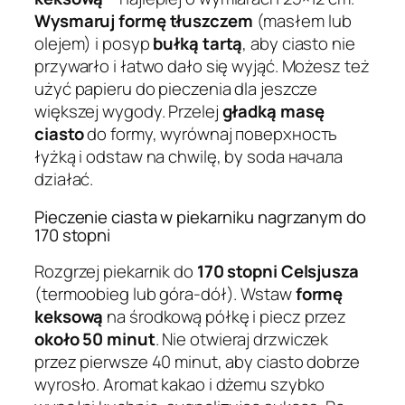
Wysmaruj formę tłuszczem
(masłem lub
olejem) i posyp
bułką tartą
, aby ciasto nie
przywarło i łatwo dało się wyjąć. Możesz też
użyć papieru do pieczenia dla jeszcze
większej wygody. Przelej
gładką masę
ciasto
do formy, wyrównaj поверхность
łyżką i odstaw na chwilę, by soda начала
działać.
Pieczenie ciasta w piekarniku nagrzanym do
170 stopni
Rozgrzej piekarnik do
170 stopni Celsjusza
(termoobieg lub góra-dół). Wstaw
formę
keksową
na środkową półkę i piecz przez
około 50 minut
. Nie otwieraj drzwiczek
przez pierwsze 40 minut, aby ciasto dobrze
wyrosło. Aromat kakao i dżemu szybko