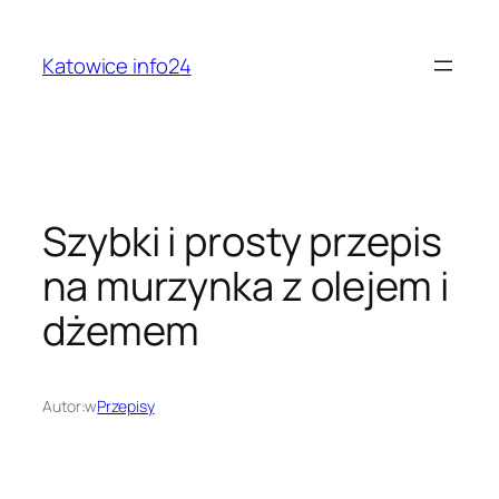
Przejdź
do
Katowice info24
treści
Szybki i prosty przepis
na murzynka z olejem i
dżemem
Autor:
w
Przepisy