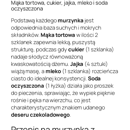
Mąka tortowa, cukier, jajka, mleko i soda
oczyszczona
Podstawą każdego
murzynka
jest
odpowiednia baza suchych i mokrych
składników.
Mąka tortowa
w ilości 2
szklanek zapewnia lekką, puszystą
strukturę, podczas gdy
cukier
(1 szklanka)
nadaje słodycz równoważoną
kwaskowatością dżemu.
Jajka
(4 sztuki)
wiążą masę, a
mleko
(1 szklanka) rozcieńcza
ciasto do idealnej konsystencji.
Soda
oczyszczona
(1 łyżka) działa jako proszek
do pieczenia, sprawiając, że wypiek pięknie
rośnie i pęka na wierzchu, co jest
charakterystycznym znakiem udanego
deseru czekoladowego
.
Przepis na murzynka z