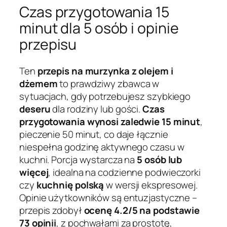
Czas przygotowania 15
minut dla 5 osób i opinie
przepisu
Ten
przepis na murzynka z olejem i
dżemem
to prawdziwy zbawca w
sytuacjach, gdy potrzebujesz szybkiego
deseru
dla rodziny lub gości.
Czas
przygotowania wynosi zaledwie 15 minut
,
pieczenie 50 minut, co daje łącznie
niespełna godzinę aktywnego czasu w
kuchni. Porcja wystarcza na
5 osób lub
więcej
, idealna na codzienne podwieczorki
czy
kuchnię polską
w wersji ekspresowej.
Opinie użytkowników są entuzjastyczne –
przepis zdobył
ocenę 4.2/5 na podstawie
73 opinii
, z pochwałami za prostotę,