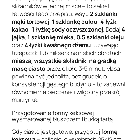
składników w jednej misce – to sekret
łatwości tego przepisu. Wsyp
2 szklanki
mąki tortowej
,
1 szklankę cukru
,
4 łyżki
kakao
i
1 łyżkę sody oczyszczonej
. Dodaj
4
jajka
,
1 szklankę mleka
,
0,5 szklanki oleju
oraz
4 łyżki kwaśnego dżemu
. Używając
trzepaczki lub miksera na niskich obrotach,
mieszaj wszystkie składniki na gładką
masę ciasto
przez około 3-5 minut. Masa
powinna być jednolita, bez grudek, o
konsystencji gęstego budyniu – to zapewni
równomierne pieczenie i wilgotny przekrój
murzynka.
Przygotowanie formy keksowej
wysmarowanej tłuszczem i bułką tartą
Gdy ciasto jest gotowe, przygotuj
formę
keksową
– najlepiej o wymiarach 25×12 cm.