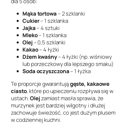
dla 5 osób:
Mąka tortowa
– 2 szklanki
Cukier
– 1 szklanka
Jajka
– 4 sztuki
Mleko
– 1 szklanka
Olej
– 0,5 szklanki
Kakao
– 4 łyżki
Dżem kwaśny
– 4 łyżki (np. wiśniowy
lub porzeczkowy dla lepszego smaku)
Soda oczyszczona
– 1 łyżka
Te proporcje gwarantują
gęste, kakaowe
ciasto
, które po upieczeniu rozpływa się w
ustach.
Olej
zamiast masła sprawia, że
murzynek jest bardziej wilgotny i dłużej
zachowuje świeżość, co jest dużym plusem
w codziennej kuchni.