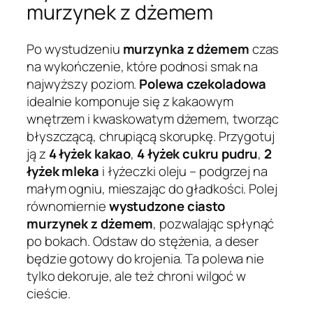
murzynek z dżemem
Po wystudzeniu
murzynka z dżemem
czas
na wykończenie, które podnosi smak na
najwyższy poziom.
Polewa czekoladowa
idealnie komponuje się z kakaowym
wnętrzem i kwaskowatym dżemem, tworząc
błyszczącą, chrupiącą skorupkę. Przygotuj
ją z
4 łyżek kakao
,
4 łyżek cukru pudru
,
2
łyżek mleka
i łyżeczki oleju – podgrzej na
małym ogniu, mieszając do gładkości. Polej
równomiernie
wystudzone ciasto
murzynek z dżemem
, pozwalając spłynąć
po bokach. Odstaw do stężenia, a deser
będzie gotowy do krojenia. Ta polewa nie
tylko dekoruje, ale też chroni wilgoć w
cieście.