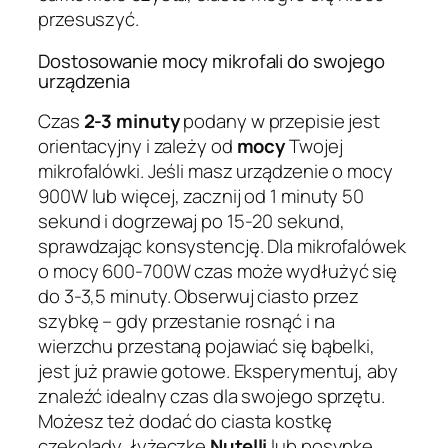
przesuszyć.
Dostosowanie mocy mikrofali do swojego
urządzenia
Czas
2-3 minuty
podany w przepisie jest
orientacyjny i zależy od
mocy
Twojej
mikrofalówki. Jeśli masz urządzenie o mocy
900W lub więcej, zacznij od 1 minuty 50
sekund i dogrzewaj po 15-20 sekund,
sprawdzając konsystencję. Dla mikrofalówek
o mocy 600-700W czas może wydłużyć się
do 3-3,5 minuty. Obserwuj ciasto przez
szybkę – gdy przestanie rosnąć i na
wierzchu przestaną pojawiać się bąbelki,
jest już prawie gotowe. Eksperymentuj, aby
znaleźć idealny czas dla swojego sprzętu.
Możesz też dodać do ciasta kostkę
czekolady, łyżeczkę
Nutelli
lub posypkę,