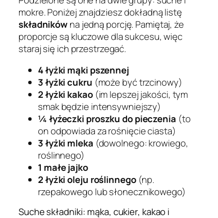
Podzielone są one na dwie grupy: suche i
mokre. Poniżej znajdziesz dokładną listę
składników
na jedną porcję. Pamiętaj, że
proporcje są kluczowe dla sukcesu, więc
staraj się ich przestrzegać.
4 łyżki mąki pszennej
3 łyżki cukru
(może być trzcinowy)
2 łyżki kakao
(im lepszej jakości, tym
smak będzie intensywniejszy)
¼ łyżeczki proszku do pieczenia
(to
on odpowiada za rośnięcie ciasta)
3 łyżki mleka
(dowolnego: krowiego,
roślinnego)
1 małe jajko
2 łyżki oleju roślinnego
(np.
rzepakowego lub słonecznikowego)
Suche składniki: mąka, cukier, kakao i