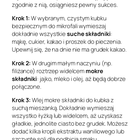
zgodnie z nią, osiągniesz pewny sukces.
Krok 1:
W wybranym, czystym kubku
bezpiecznym do mikrofali wymieszaj
dokładnie wszystkie
suche składniki
:
mąkę, cukier, kakao i proszek do pieczenia.
Upewnij się, że na dnie nie ma grudek kakao.
Krok 2:
W drugim małym naczyniu (np.
filiżance) roztrzep widelcem
mokre
składniki
: jajko, mleko i olej, aż będą dobrze
połączone.
Krok 3:
Wlej mokre składniki do kubka z
suchą mieszanką. Dokładnie wymieszaj
wszystko łyżką lub widelcem, aż uzyskasz
gładkie, jednolite ciasto bez grudek. Możesz
dodać kilka kropli ekstraktu waniliowego lub
szczyptę soli dla podbicia smaku.