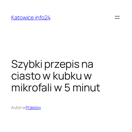
Przejdź
do
Katowice info24
treści
Szybki przepis na
ciasto w kubku w
mikrofali w 5 minut
Autor:
w
Przepisy