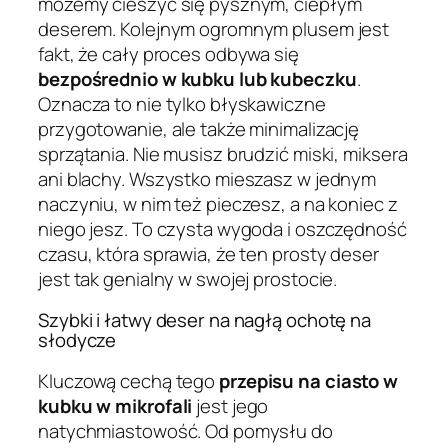
możemy cieszyć się pysznym, ciepłym
deserem. Kolejnym ogromnym plusem jest
fakt, że cały proces odbywa się
bezpośrednio w kubku lub kubeczku
.
Oznacza to nie tylko błyskawiczne
przygotowanie, ale także minimalizację
sprzątania. Nie musisz brudzić miski, miksera
ani blachy. Wszystko mieszasz w jednym
naczyniu, w nim też pieczesz, a na koniec z
niego jesz. To czysta wygoda i oszczędność
czasu, która sprawia, że ten prosty deser
jest tak genialny w swojej prostocie.
Szybki i łatwy deser na nagłą ochotę na
słodycze
Kluczową cechą tego
przepisu na ciasto w
kubku w mikrofali
jest jego
natychmiastowość. Od pomysłu do