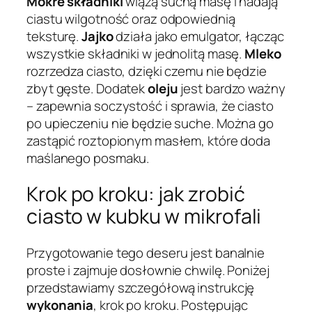
Mokre składniki
wiążą suchą masę i nadają
ciastu wilgotność oraz odpowiednią
teksturę.
Jajko
działa jako emulgator, łącząc
wszystkie składniki w jednolitą masę.
Mleko
rozrzedza ciasto, dzięki czemu nie będzie
zbyt gęste. Dodatek
oleju
jest bardzo ważny
– zapewnia soczystość i sprawia, że ciasto
po upieczeniu nie będzie suche. Można go
zastąpić roztopionym masłem, które doda
maślanego posmaku.
Krok po kroku: jak zrobić
ciasto w kubku w mikrofali
Przygotowanie tego deseru jest banalnie
proste i zajmuje dosłownie chwilę. Poniżej
przedstawiamy szczegółową instrukcję
wykonania
, krok po kroku. Postępując