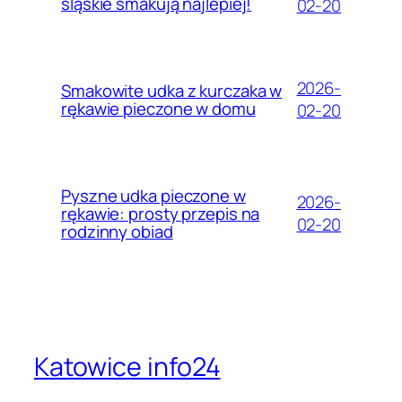
śląskie smakują najlepiej!
02-20
2026-
Smakowite udka z kurczaka w
rękawie pieczone w domu
02-20
Pyszne udka pieczone w
2026-
rękawie: prosty przepis na
02-20
rodzinny obiad
Katowice info24