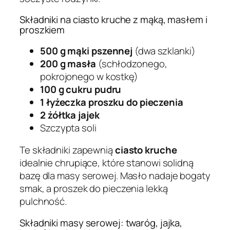
Składniki na ciasto kruche z mąką, masłem i
proszkiem
500 g mąki pszennej
(dwa szklanki)
200 g masła
(schłodzonego,
pokrojonego w kostkę)
100 g cukru pudru
1 łyżeczka proszku do pieczenia
2 żółtka jajek
Szczypta soli
Te składniki zapewnią
ciasto kruche
idealnie chrupiące, które stanowi solidną
bazę dla masy serowej. Masło nadaje bogaty
smak, a proszek do pieczenia lekką
pulchność.
Składniki masy serowej: twaróg, jajka,