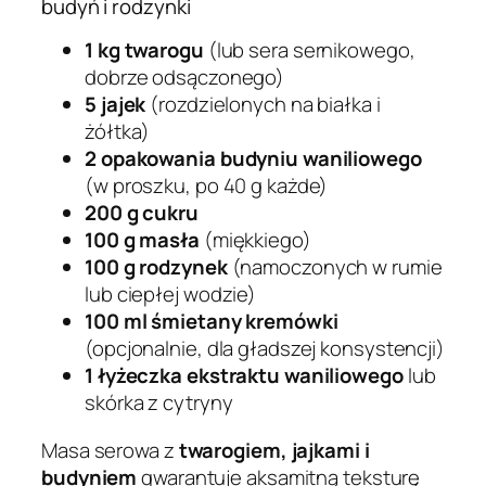
budyń i rodzynki
1 kg twarogu
(lub sera sernikowego,
dobrze odsączonego)
5 jajek
(rozdzielonych na białka i
żółtka)
2 opakowania budyniu waniliowego
(w proszku, po 40 g każde)
200 g cukru
100 g masła
(miękkiego)
100 g rodzynek
(namoczonych w rumie
lub ciepłej wodzie)
100 ml śmietany kremówki
(opcjonalnie, dla gładszej konsystencji)
1 łyżeczka ekstraktu waniliowego
lub
skórka z cytryny
Masa serowa z
twarogiem, jajkami i
budyniem
gwarantuje aksamitną teksturę