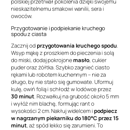
polskiej przetrwał pokolenia dzięki swojemu
nieskazitelnemu smakowi wanilii, sera i
owoców.
Przygotowanie i podpiekanie kruchego
spodu z ciasta
Zacznij od
przygotowania kruchego spodu
.
Wsyp mąkę z proszkiem do pieczenia i solą
do miski, dodaj pokrojone
masło
, cukier
puder oraz żółtka. Szybko zagnieć ciasto
rękami lub robotem kuchennym – nie za
długo, by nie stało się gumowate. Uformuj
kulę, owiń folią i schłodź w lodówce przez
30 minut
. Rozwałkuj na grubość około 5 mm
i wyłóż nim blachę, formując rant o
wysokości 2 cm. Nakłuj widelcem i
podpiecz
w nagrzanym piekarniku do 180°C przez 15
minut
, aż spód lekko się zarumieni. To