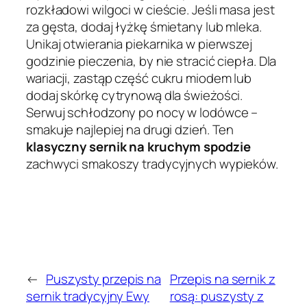
rozkładowi wilgoci w cieście. Jeśli masa jest
za gęsta, dodaj łyżkę śmietany lub mleka.
Unikaj otwierania piekarnika w pierwszej
godzinie pieczenia, by nie stracić ciepła. Dla
wariacji, zastąp część cukru miodem lub
dodaj skórkę cytrynową dla świeżości.
Serwuj schłodzony po nocy w lodówce –
smakuje najlepiej na drugi dzień. Ten
klasyczny sernik na kruchym spodzie
zachwyci smakoszy tradycyjnych wypieków.
←
Puszysty przepis na
Przepis na sernik z
sernik tradycyjny Ewy
rosą: puszysty z