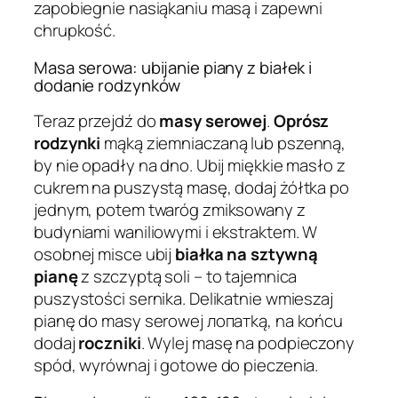
zapobiegnie nasiąkaniu masą i zapewni
chrupkość.
Masa serowa: ubijanie piany z białek i
dodanie rodzynków
Teraz przejdź do
masy serowej
.
Oprósz
rodzynki
mąką ziemniaczaną lub pszenną,
by nie opadły na dno. Ubij miękkie masło z
cukrem na puszystą masę, dodaj żółtka po
jednym, potem twaróg zmiksowany z
budyniami waniliowymi i ekstraktem. W
osobnej misce ubij
białka na sztywną
pianę
z szczyptą soli – to tajemnica
puszystości sernika. Delikatnie wmieszaj
pianę do masy serowej лопатką, na końcu
dodaj
roczniki
. Wylej masę na podpieczony
spód, wyrównaj i gotowe do pieczenia.