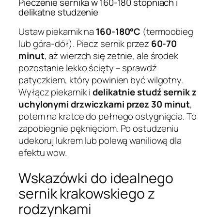
Pieczenie sernika w 160-180 stopniach i
delikatne studzenie
Ustaw piekarnik na
160-180°C
(termoobieg
lub góra-dół). Piecz sernik przez
60-70
minut
, aż wierzch się zetnie, ale środek
pozostanie lekko ścięty – sprawdź
patyczkiem, który powinien być wilgotny.
Wyłącz piekarnik i
delikatnie studź sernik z
uchylonymi drzwiczkami przez 30 minut
,
potem na kratce do pełnego ostygnięcia. To
zapobiegnie pęknięciom. Po ostudzeniu
udekoruj lukrem lub polewą waniliową dla
efektu wow.
Wskazówki do idealnego
sernik krakowskiego z
rodzynkami