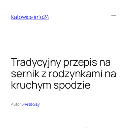
Przejdź
do
Katowice info24
treści
Tradycyjny przepis na
sernik z rodzynkami na
kruchym spodzie
Autor:
w
Przepisy