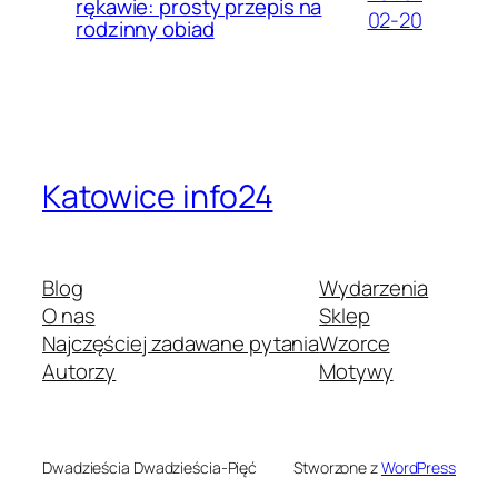
rękawie: prosty przepis na
02-20
rodzinny obiad
Katowice info24
Blog
Wydarzenia
O nas
Sklep
Najczęściej zadawane pytania
Wzorce
Autorzy
Motywy
Dwadzieścia Dwadzieścia-Pięć
Stworzone z
WordPress