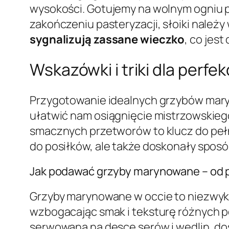
wysokości. Gotujemy na wolnym ogniu 
zakończeniu pasteryzacji, słoiki należy
sygnalizują zassane wieczko
, co jes
Wskazówki i triki dla perf
Przygotowanie idealnych grzybów maryn
ułatwić nam osiągnięcie mistrzowskie
smacznych przetworów to klucz do pełn
do posiłków, ale także doskonały spos
Jak podawać grzyby marynowane – od p
Grzyby marynowane w occie to niezwyk
wzbogacając smak i teksturę różnych 
serwowana na desce serów i wędlin, do