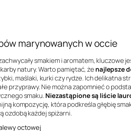
zybów marynowanych w occie
zachwycały smakiem i aromatem, kluczowe jes
karby natury. Warto pamiętać, że
najlepsze 
rzybki, maślaki, kurki czy rydze. Ich delikatna
ałe przyprawy. Nie można zapomnieć o pods
tycznego smaku.
Niezastąpione są liście laur
ijną kompozycję, która podkreśla głębię smak
 ozdobą każdej spiżarni.
zalewy octowej