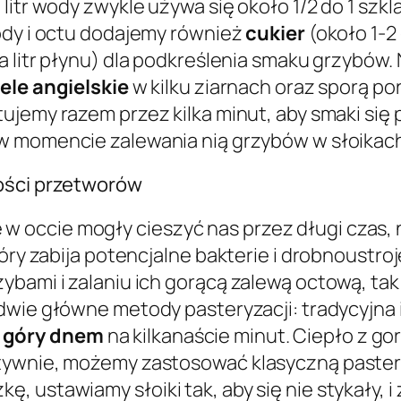
litr wody zwykle używa się około 1/2 do 1 szkl
ody i octu dodajemy również
cukier
(około 1-2 
na litr płynu) dla podkreślenia smaku grzyb
iele angielskie
w kilku ziarnach oraz sporą po
tujemy razem przez kilka minut, aby smaki się 
w momencie zalewania nią grzybów w słoikac
łości przetworów
 occie mogły cieszyć nas przez długi czas, 
tóry zabija potencjalne bakterie i drobnoustr
bami i zalaniu ich gorącą zalewą octową, tak 
ą dwie główne metody pasteryzacji: tradycyjna
 góry dnem
na kilkanaście minut. Ciepło z gor
tywnie, możemy zastosować klasyczną paster
 ustawiamy słoiki tak, aby się nie stykały, 