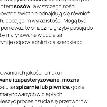
mentem
sosów
, a w szczególności
ynowane świetnie odnajdują się również
h, dodając im wyrazistości. Mogą być
, ponieważ te smaczne grzyby pasują do
yby marynowane w occie są
czyni je odpowiednimi dla szerokiego
ania ich jakości, smaku i
owane i zapasteryzowane, można
celu są
spiżarnie lub piwnice
, gdzie
ów marynowanych w ciepłych
eszyć proces psucia się przetworów i