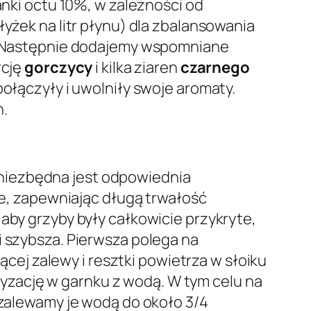
anki octu 10%, w zależności od
łyżek na litr płynu) dla zbalansowania
ów. Następnie dodajemy wspomniane
rcję
gorczycy
i kilka ziaren
czarnego
połączyły i uwolniły swoje aromaty.
h.
niezbędna jest odpowiednia
oje, zapewniając długą trwałość
aby grzyby były całkowicie przykryte,
 i szybsza. Pierwsza polega na
ącej zalewy i resztki powietrza w słoiku
yzację w garnku z wodą. W tym celu na
i zalewamy je wodą do około 3/4