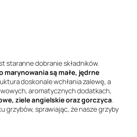
t staranne dobranie składników.
do marynowania są małe, jędrne
 struktura doskonale wchłania zalewę, a
tawowych, aromatycznych dodatkach,
owe, ziele angielskie oraz gorczyca
.
u grzybów, sprawiając, że nasze grzyby