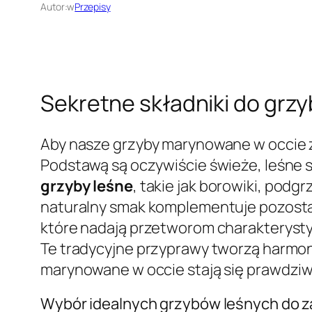
Autor:
w
Przepisy
Sekretne składniki do gr
Aby nasze grzyby marynowane w occie 
Podstawą są oczywiście świeże, leśne s
grzyby leśne
, takie jak borowiki, podg
naturalny smak komplementuje pozost
które nadają przetworom charakterys
Te tradycyjne przyprawy tworzą harmon
marynowane w occie stają się prawdziwą
Wybór idealnych grzybów leśnych do 