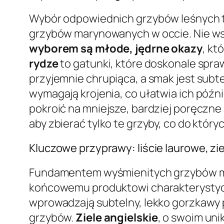
Wybór odpowiednich grzybów leśnych to
grzybów marynowanych w occie. Nie wsz
wyborem są młode, jędrne okazy
, kt
rydze
to gatunki, które doskonale spra
przyjemnie chrupiąca, a smak jest subt
wymagają krojenia, co ułatwia ich późn
pokroić na mniejsze, bardziej poręczn
aby zbierać tylko te grzyby, co do któr
Kluczowe przyprawy: liście laurowe, zie
Fundamentem wyśmienitych grzybów ma
końcowemu produktowi charakterystyc
wprowadzają subtelny, lekko gorzkawy 
grzybów.
Ziele angielskie
, o swoim un