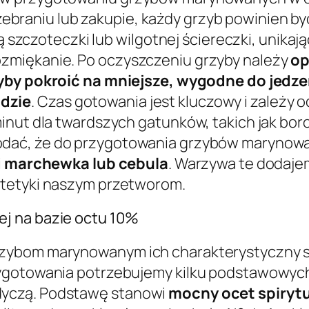
 zebraniu lub zakupie, każdy grzyb powinien b
ocą szczoteczki lub wilgotnej ściereczki, uni
zmiękanie. Po oczyszczeniu grzyby należy
op
yby pokroić na mniejsze, wygodne do jedze
dzie
. Czas gotowania jest kluczowy i zależy o
inut dla twardszych gatunków, takich jak bor
odać, że do przygotowania grzybów marynowa
i
marchewka lub cebula
. Warzywa te dodaje
stetyki naszym przetworom.
j na bazie octu 10%
zybom marynowanym ich charakterystyczny sm
zygotowania potrzebujemy kilku podstawowych
yczą. Podstawę stanowi
mocny ocet spiryt