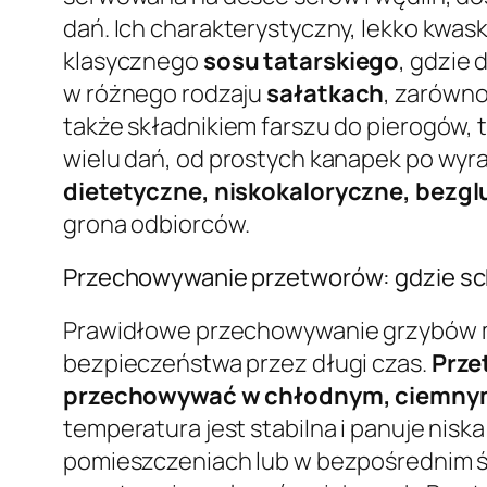
dań. Ich charakterystyczny, lekko kw
klasycznego
sosu tatarskiego
, gdzie 
w różnego rodzaju
sałatkach
, zarówno
także składnikiem farszu do pierogów,
wielu dań, od prostych kanapek po wy
dietetyczne, niskokaloryczne, bezgl
grona odbiorców.
Przechowywanie przetworów: gdzie sc
Prawidłowe przechowywanie grzybów ma
bezpieczeństwa przez długi czas.
Prze
przechowywać w chłodnym, ciemny
temperatura jest stabilna i panuje ni
pomieszczeniach lub w bezpośrednim ś