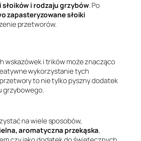
i słoików i rodzaju grzybów
. Po
o zapasteryzowane słoiki
czenie przetworów.
ch wskazówek i trików może znacząco
reatywne wykorzystanie tych
rzetwory to nie tylko pyszny dodatek
nu grzybowego.
zystać na wiele sposobów,
zielna, aromatyczna przekąska
,
wem czy jako dodatek do świątecznych