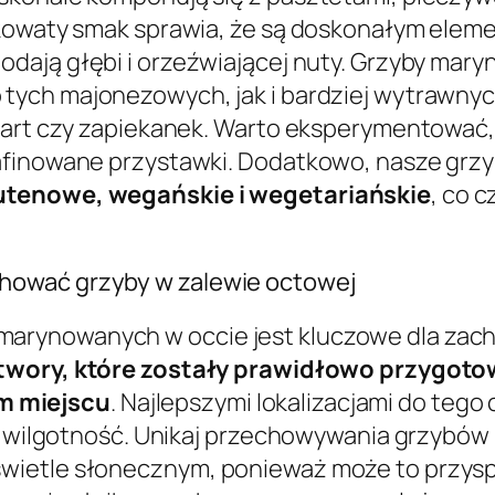
askowaty smak sprawia, że są doskonałym ele
dodają głębi i orzeźwiającej nuty. Grzyby mar
 tych majonezowych, jak i bardziej wytrawnyc
 tart czy zapiekanek. Warto eksperymentować
rafinowane przystawki. Dodatkowo, nasze grz
utenowe, wegańskie i wegetariańskie
, co 
hować grzyby w zalewie octowej
rynowanych w occie jest kluczowe dla zachow
twory, które zostały prawidłowo przygot
m miejscu
. Najlepszymi lokalizacjami do tego 
ska wilgotność. Unikaj przechowywania grzyb
wietle słonecznym, ponieważ może to przyspi