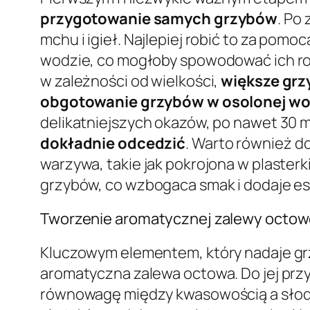
przygotowanie samych grzybów
. Po
mchu i igieł. Najlepiej robić to za pom
wodzie, co mogłoby spowodować ich ro
w zależności od wielkości,
większe grz
obgotowanie grzybów w osolonej wo
delikatniejszych okazów, po nawet 30 m
dokładnie odcedzić
. Warto również d
warzywa, takie jak pokrojona w plasterk
grzybów, co wzbogaca smak i dodaje e
Tworzenie aromatycznej zalewy octowe
Kluczowym elementem, który nadaje gr
aromatyczna zalewa octowa. Do jej pr
równowagę między kwasowością a słod