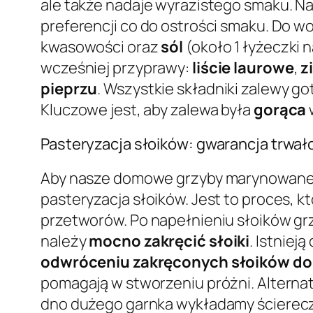
ale także nadaje wyrazistego smaku. Na 
preferencji co do ostrości smaku. Do w
kwasowości oraz
sól
(około 1 łyżeczki 
wcześniej przyprawy:
liście laurowe
,
z
pieprzu
. Wszystkie składniki zalewy go
Kluczowe jest, aby zalewa była
gorąca
Pasteryzacja słoików: gwarancja trwa
Aby nasze domowe grzyby marynowane w
pasteryzacja słoików. Jest to proces, k
przetworów. Po napełnieniu słoików grzy
należy
mocno zakręcić słoiki
. Istniej
odwróceniu zakręconych słoików do
pomagają w stworzeniu próżni. Alterna
dno dużego garnka wykładamy ściereczkę,