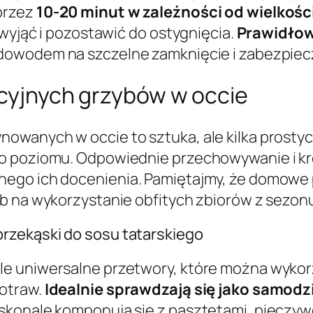
przez
10-20 minut w zależności od wielkośc
 wyjąć i pozostawić do ostygnięcia.
Prawidłow
t dowodem na szczelne zamknięcie i zabezpie
ekcyjnych grzybów w occie
owanych w occie to sztuka, ale kilka prosty
go poziomu. Odpowiednie przechowywanie i k
ego ich docenienia. Pamiętajmy, że domowe p
ób na wykorzystanie obfitych zbiorów z sezo
rzekąski do sosu tatarskiego
le uniwersalne przetwory, które można wykor
potraw.
Idealnie sprawdzają się jako samod
skonale komponują się z pasztetami, pieczy