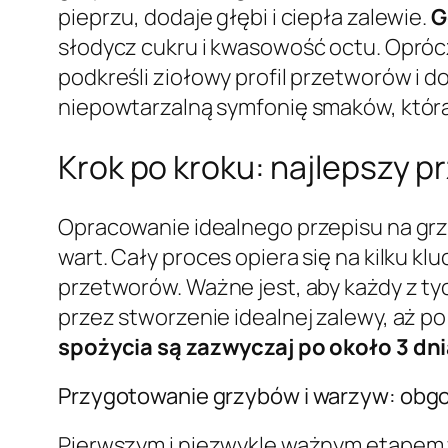
pieprzu, dodaje głębi i ciepła zalewie.
G
słodycz cukru i kwasowość octu. Opróc
podkreśli ziołowy profil przetworów i 
niepowtarzalną symfonię smaków, która
Krok po kroku: najlepszy 
Opracowanie idealnego przepisu na grzy
wart. Cały proces opiera się na kilku 
przetworów. Ważne jest, aby każdy z t
przez stworzenie idealnej zalewy, aż p
spożycia są zazwyczaj po około 3 dn
Przygotowanie grzybów i warzyw: obgo
Pierwszym i niezwykle ważnym etapem