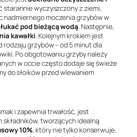
yć starannie wyczyszczony z ziemi,
kając nadmiernego moczenia grzybów w
łukać pod bieżącą wodą
. Następnie,
nia kawałki
. Kolejnym krokiem jest
d rodzaju grzybów – od 5 minut dla
owiki. Po obgotowaniu grzyby należy
nych w occie często dodaje się świeże
my do słoików przed wlewaniem
ak i zapewnia trwałość, jest
 składników, tworzących idealną
usowy 10%
, który nie tylko konserwuje,