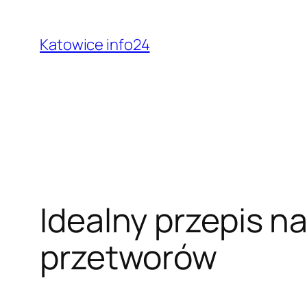
Przejdź
do
Katowice info24
treści
Idealny przepis n
przetworów