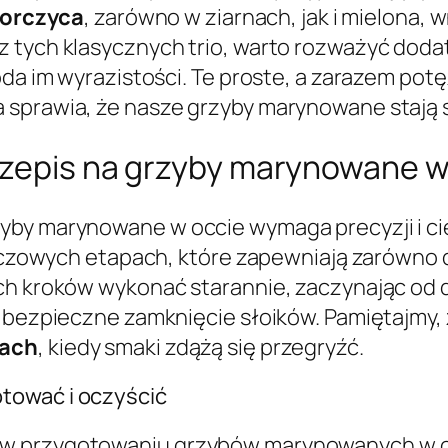
orczyca
, zarówno w ziarnach, jak i mielona,
z tych klasycznych trio, warto rozważyć dod
doda im wyrazistości. Te proste, a zarazem po
 sprawia, że nasze grzyby marynowane stają
przepis na grzyby marynowane w
by marynowane w occie wymaga precyzji i cie
kluczowych etapach, które zapewniają zarówno 
ych kroków wykonać starannie, zaczynając o
o bezpieczne zamknięcie słoików. Pamiętajmy,
iach
, kiedy smaki zdążą się przegryźć.
tować i oczyścić
 w przygotowaniu grzybów marynowanych w o