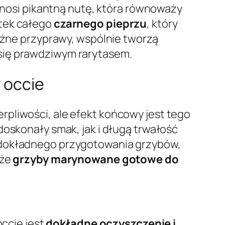
 wnosi pikantną nutę, która równoważy
atek całego
czarnego pieprzu
, który
tężne przyprawy, wspólnie tworzą
 się prawdziwym rarytasem.
 occie
rpliwości, ale efekt końcowy jest tego
doskonały smak, jak i długą trwałość
d dokładnego przygotowania grzybów,
 że
grzyby marynowane gotowe do
ccie jest
dokładne oczyszczenie i