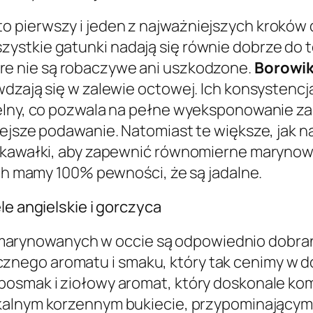
 pierwszy i jeden z najważniejszych kroków
ystkie gatunki nadają się równie dobrze do 
óre nie są robaczywe ani uszkodzone.
Borowiki
wdzają się w zalewie octowej. Ich konsystenc
elny, co pozwala na pełne wyeksponowanie za
iejsze podawanie. Natomiast te większe, jak n
e kawałki, aby zapewnić równomierne marynow
ych mamy 100% pewności, że są jadalne.
le angielskie i gorczyca
rynowanych w occie są odpowiednio dobrane
znego aromatu i smaku, który tak cenimy w
posmak i ziołowy aromat, który doskonale ko
ikalnym korzennym bukiecie, przypominający