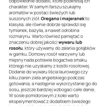
odpowiednie dodatki, które podkreślą ich
charakter. W samym farszu szukajmy
aromatów w postaci świeżych lub
suszonych ziół.
Oregano i majeranek
to
klasyka, ale równie dobrze sprawdzi się
tymianek, bazylia, a nawet odrobina
rozmarynu. Warto również pamiętać o
znaczeniu dobrej jakości
wywaru lub
rosołu
, który używamy do zalania gołąbków
w garnku. Domowy rosół warzywny lub
mięsny nada potrawie bogactwa smaku,
którego nie uzyskamy z kostki rosołowej.
Dodanie do wywaru liścia laurowego czy
kilku ziaren ziela angielskiego podczas
gotowania, a następnie wykorzystanie go do
sosu, jeszcze bardziej wzbogaci całe danie.
W sosie pomidorowym z kolei warto
eksperymentować z dodatkiem świeżego