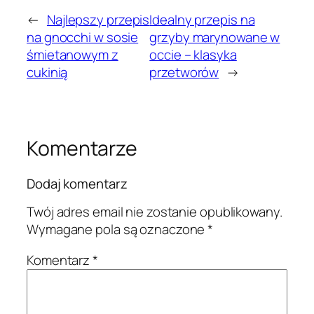
←
Najlepszy przepis
Idealny przepis na
na gnocchi w sosie
grzyby marynowane w
śmietanowym z
occie – klasyka
cukinią
przetworów
→
Komentarze
Dodaj komentarz
Twój adres email nie zostanie opublikowany.
Wymagane pola są oznaczone
*
Komentarz
*