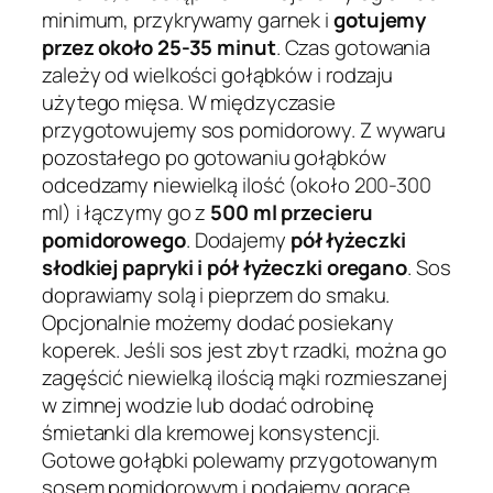
minimum, przykrywamy garnek i
gotujemy
przez około 25-35 minut
. Czas gotowania
zależy od wielkości gołąbków i rodzaju
użytego mięsa. W międzyczasie
przygotowujemy sos pomidorowy. Z wywaru
pozostałego po gotowaniu gołąbków
odcedzamy niewielką ilość (około 200-300
ml) i łączymy go z
500 ml przecieru
pomidorowego
. Dodajemy
pół łyżeczki
słodkiej papryki i pół łyżeczki oregano
. Sos
doprawiamy solą i pieprzem do smaku.
Opcjonalnie możemy dodać posiekany
koperek. Jeśli sos jest zbyt rzadki, można go
zagęścić niewielką ilością mąki rozmieszanej
w zimnej wodzie lub dodać odrobinę
śmietanki dla kremowej konsystencji.
Gotowe gołąbki polewamy przygotowanym
sosem pomidorowym i podajemy gorące.