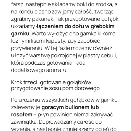
farsz, następnie składamy boki do środka, a
na końcu ciasno zawijamy całość, tworząc
zgrabny pakunek. Tak przygotowane gołąbki
układamy
łączeniem do dołu w głębokim
garnku
. Warto wyłożyć dno garnka kilkoma
luźnymi liśćmi kapusty, aby zapobiec
przywieraniu. W tej fazie możemy również
ułożyć warstwę pokrojonej w plastry cebuli,
która podczas gotowania nada
dodatkowego aromatu.
Krok trzeci: gotowanie gołąbków i
przygotowanie sosu pomidorowego
Po ułożeniu wszystkich gołąbków w garnku,
zalewamy je
gorącym bulionem lub
rosołem
– płyn powinien niemal zakrywać
zawiniątka. Doprowadzamy całość do
wrzenia, a następnie zmniejszamy ogień do