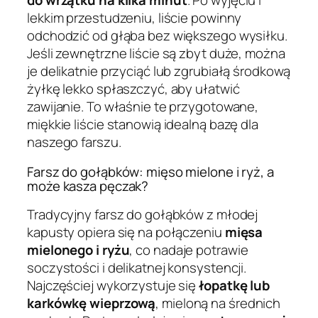
do wrzątku na kilka minut
. Po wyjęciu i
lekkim przestudzeniu, liście powinny
odchodzić od głąba bez większego wysiłku.
Jeśli zewnętrzne liście są zbyt duże, można
je delikatnie przyciąć lub zgrubiałą środkową
żyłkę lekko spłaszczyć, aby ułatwić
zawijanie. To właśnie te przygotowane,
miękkie liście stanowią idealną bazę dla
naszego farszu.
Farsz do gołąbków: mięso mielone i ryż, a
może kasza pęczak?
Tradycyjny farsz do gołąbków z młodej
kapusty opiera się na połączeniu
mięsa
mielonego i ryżu
, co nadaje potrawie
soczystości i delikatnej konsystencji.
Najczęściej wykorzystuje się
łopatkę lub
karkówkę wieprzową
, mieloną na średnich