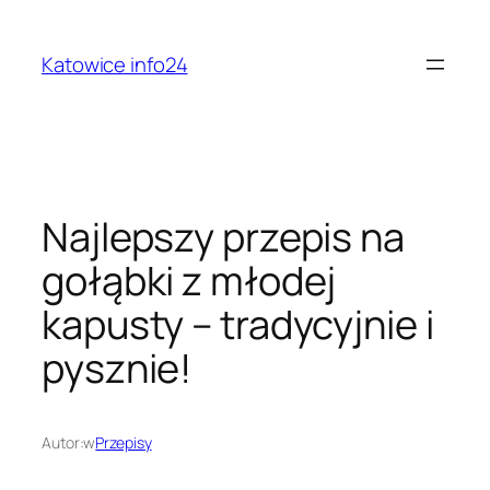
Przejdź
do
Katowice info24
treści
Najlepszy przepis na
gołąbki z młodej
kapusty – tradycyjnie i
pysznie!
Autor:
w
Przepisy