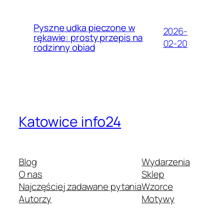
Pyszne udka pieczone w
2026-
rękawie: prosty przepis na
02-20
rodzinny obiad
Katowice info24
Blog
Wydarzenia
O nas
Sklep
Najczęściej zadawane pytania
Wzorce
Autorzy
Motywy