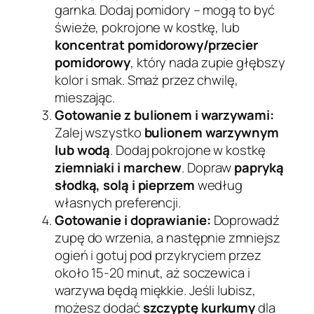
garnka. Dodaj pomidory – mogą to być
świeże, pokrojone w kostkę, lub
koncentrat pomidorowy/przecier
pomidorowy
, który nada zupie głębszy
kolor i smak. Smaż przez chwilę,
mieszając.
Gotowanie z bulionem i warzywami:
Zalej wszystko
bulionem warzywnym
lub wodą
. Dodaj pokrojone w kostkę
ziemniaki i marchew
. Dopraw
papryką
słodką, solą i pieprzem
według
własnych preferencji.
Gotowanie i doprawianie:
Doprowadź
zupę do wrzenia, a następnie zmniejsz
ogień i gotuj pod przykryciem przez
około 15-20 minut, aż soczewica i
warzywa będą miękkie. Jeśli lubisz,
możesz dodać
szczyptę kurkumy
dla