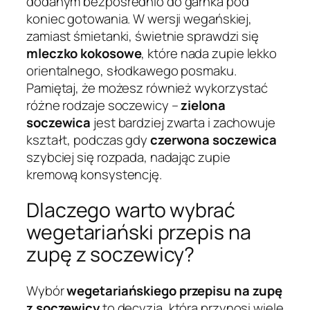
dodanym bezpośrednio do garnka pod
koniec gotowania. W wersji wegańskiej,
zamiast śmietanki, świetnie sprawdzi się
mleczko kokosowe
, które nada zupie lekko
orientalnego, słodkawego posmaku.
Pamiętaj, że możesz również wykorzystać
różne rodzaje soczewicy –
zielona
soczewica
jest bardziej zwarta i zachowuje
kształt, podczas gdy
czerwona soczewica
szybciej się rozpada, nadając zupie
kremową konsystencję.
Dlaczego warto wybrać
wegetariański przepis na
zupę z soczewicy?
Wybór
wegetariańskiego przepisu na zupę
z soczewicy
to decyzja, która przynosi wiele