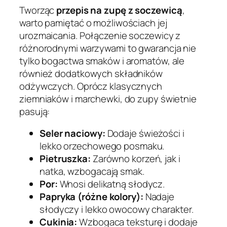
Tworząc
przepis na zupę z soczewicą
,
warto pamiętać o możliwościach jej
urozmaicania. Połączenie soczewicy z
różnorodnymi warzywami to gwarancja nie
tylko bogactwa smaków i aromatów, ale
również dodatkowych składników
odżywczych. Oprócz klasycznych
ziemniaków i marchewki, do zupy świetnie
pasują:
Seler naciowy:
Dodaje świeżości i
lekko orzechowego posmaku.
Pietruszka:
Zarówno korzeń, jak i
natka, wzbogacają smak.
Por:
Wnosi delikatną słodycz.
Papryka (różne kolory):
Nadaje
słodyczy i lekko owocowy charakter.
Cukinia:
Wzbogaca teksturę i dodaje