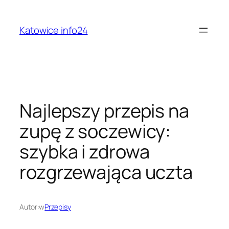
Przejdź
do
Katowice info24
treści
Najlepszy przepis na
zupę z soczewicy:
szybka i zdrowa
rozgrzewająca uczta
Autor:
w
Przepisy