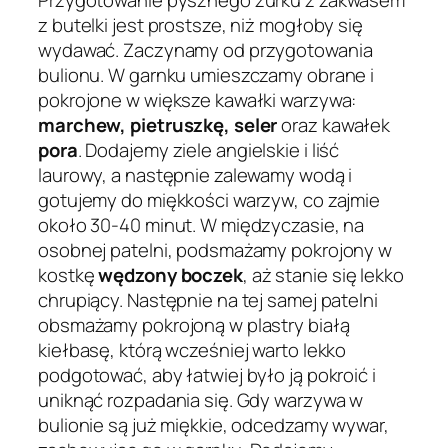
Przygotowanie pysznego żurku z zakwasem
z butelki jest prostsze, niż mogłoby się
wydawać. Zaczynamy od przygotowania
bulionu. W garnku umieszczamy obrane i
pokrojone w większe kawałki warzywa:
marchew, pietruszkę, seler
oraz kawałek
pora
. Dodajemy ziele angielskie i liść
laurowy, a następnie zalewamy wodą i
gotujemy do miękkości warzyw, co zajmie
około 30-40 minut. W międzyczasie, na
osobnej patelni, podsmażamy pokrojony w
kostkę
wędzony boczek
, aż stanie się lekko
chrupiący. Następnie na tej samej patelni
obsmażamy pokrojoną w plastry białą
kiełbasę, którą wcześniej warto lekko
podgotować, aby łatwiej było ją pokroić i
uniknąć rozpadania się. Gdy warzywa w
bulionie są już miękkie, odcedzamy wywar,