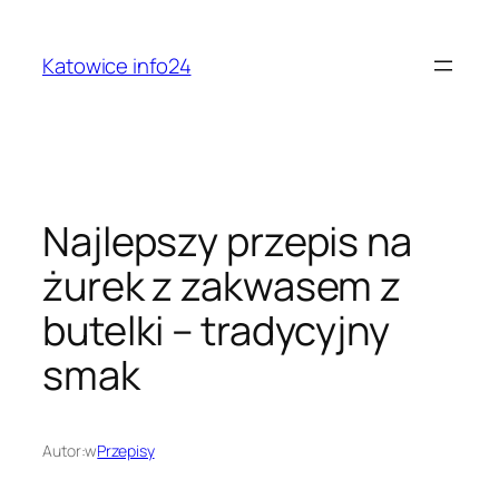
Przejdź
do
Katowice info24
treści
Najlepszy przepis na
żurek z zakwasem z
butelki – tradycyjny
smak
Autor:
w
Przepisy