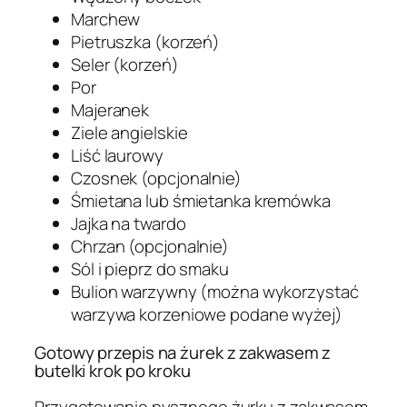
Marchew
Pietruszka (korzeń)
Seler (korzeń)
Por
Majeranek
Ziele angielskie
Liść laurowy
Czosnek (opcjonalnie)
Śmietana lub śmietanka kremówka
Jajka na twardo
Chrzan (opcjonalnie)
Sól i pieprz do smaku
Bulion warzywny (można wykorzystać
warzywa korzeniowe podane wyżej)
Gotowy przepis na żurek z zakwasem z
butelki krok po kroku