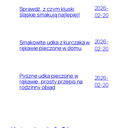
2026-
Sprawdź, z czym kluski
śląskie smakują najlepiej!
02-20
2026-
Smakowite udka z kurczaka w
rękawie pieczone w domu
02-20
Pyszne udka pieczone w
2026-
rękawie: prosty przepis na
02-20
rodzinny obiad