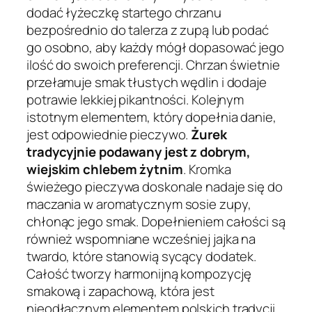
dodać łyżeczkę startego chrzanu
bezpośrednio do talerza z zupą lub podać
go osobno, aby każdy mógł dopasować jego
ilość do swoich preferencji. Chrzan świetnie
przełamuje smak tłustych wędlin i dodaje
potrawie lekkiej pikantności. Kolejnym
istotnym elementem, który dopełnia danie,
jest odpowiednie pieczywo.
Żurek
tradycyjnie podawany jest z dobrym,
wiejskim chlebem żytnim
. Kromka
świeżego pieczywa doskonale nadaje się do
maczania w aromatycznym sosie zupy,
chłonąc jego smak. Dopełnieniem całości są
również wspomniane wcześniej jajka na
twardo, które stanowią sycący dodatek.
Całość tworzy harmonijną kompozycję
smakową i zapachową, która jest
nieodłącznym elementem polskich tradycji