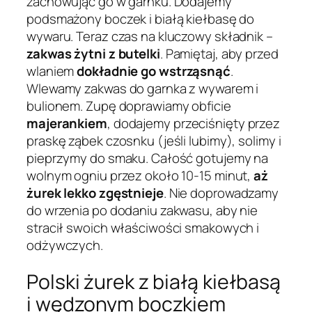
zachowując go w garnku. Dodajemy
podsmażony boczek i białą kiełbasę do
wywaru. Teraz czas na kluczowy składnik –
zakwas żytni z butelki
. Pamiętaj, aby przed
wlaniem
dokładnie go wstrząsnąć
.
Wlewamy zakwas do garnka z wywarem i
bulionem. Zupę doprawiamy obficie
majerankiem
, dodajemy przeciśnięty przez
praskę ząbek czosnku (jeśli lubimy), solimy i
pieprzymy do smaku. Całość gotujemy na
wolnym ogniu przez około 10-15 minut,
aż
żurek lekko zgęstnieje
. Nie doprowadzamy
do wrzenia po dodaniu zakwasu, aby nie
stracił swoich właściwości smakowych i
odżywczych.
Polski żurek z białą kiełbasą
i wędzonym boczkiem