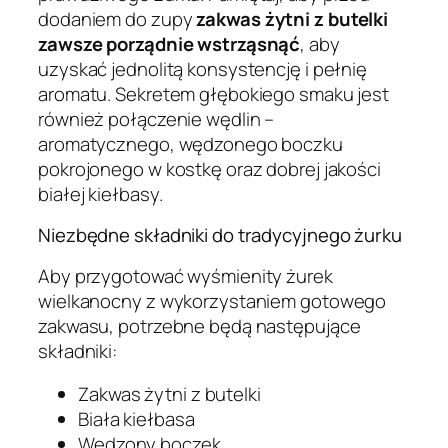
dodaniem do zupy
zakwas żytni z butelki
zawsze porządnie wstrząsnąć
, aby
uzyskać jednolitą konsystencję i pełnię
aromatu. Sekretem głębokiego smaku jest
również połączenie wędlin –
aromatycznego, wędzonego boczku
pokrojonego w kostkę oraz dobrej jakości
białej kiełbasy.
Niezbędne składniki do tradycyjnego żurku
Aby przygotować wyśmienity żurek
wielkanocny z wykorzystaniem gotowego
zakwasu, potrzebne będą następujące
składniki:
Zakwas żytni z butelki
Biała kiełbasa
Wędzony boczek