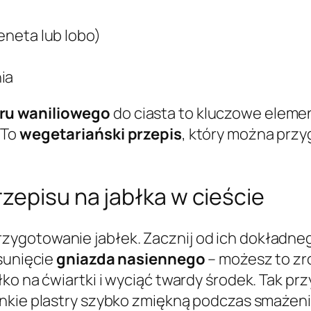
reneta lub lobo)
ia
ru waniliowego
do ciasta to kluczowe eleme
 To
wegetariański przepis
, który można przy
zepisu na jabłka w cieście
ygotowanie jabłek. Zacznij od ich dokładneg
usunięcie
gniazda nasiennego
– możesz to zr
łko na ćwiartki i wyciąć twardy środek. Tak p
enkie plastry szybko zmiękną podczas smażeni