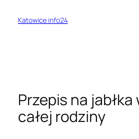
Przejdź
do
Katowice info24
treści
Przepis na jabłka 
całej rodziny