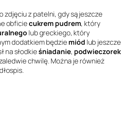
zdjęciu z patelni, gdy są jeszcze
ne obficie
cukrem pudrem
, który
uralnego
lub greckiego, który
lnym dodatkiem będzie
miód
lub jeszcze
ł na słodkie
śniadanie
,
podwieczorek
 zaledwie chwilę. Można je również
dłospis.