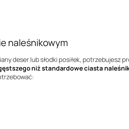
cie naleśnikowym
iany deser lub słodki posiłek, potrzebujesz 
gęstszego niż standardowe ciasta naleśn
potrzebować: