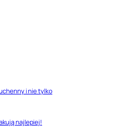
uchenny i nie tylko
kują najlepiej!