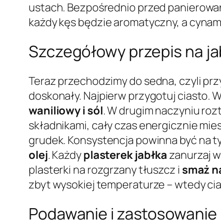
ustach. Bezpośrednio przed panierowani
każdy kęs będzie aromatyczny, a cynam
Szczegółowy przepis na jab
Teraz przechodzimy do sedna, czyli p
doskonały. Najpierw przygotuj ciasto. 
waniliowy i sól
. W drugim naczyniu roz
składnikami, cały czas energicznie mie
grudek. Konsystencja powinna być na tyl
olej
. Każdy
plasterek jabłka
zanurzaj w
plasterki na rozgrzany tłuszcz i
smaż na
zbyt wysokiej temperaturze – wtedy cias
Podawanie i zastosowanie 