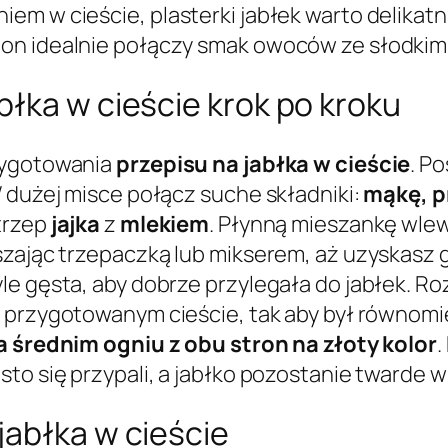
em w cieście, plasterki jabłek warto delikat
on idealnie połączy smak owoców ze słodkim
łka w cieście krok po kroku
rzygotowania
przepisu na jabłka w cieście
. P
W dużej misce połącz suche składniki:
mąkę, p
trzep
jajka
z
mlekiem
. Płynną mieszankę wlew
szając trzepaczką lub mikserem, aż uzyskasz 
e gęsta, aby dobrze przylegała do jabłek. Ro
 przygotowanym cieście, tak aby był równomi
 średnim ogniu z obu stron na złoty kolor
.
to się przypali, a jabłko pozostanie twarde w
jabłka w cieście