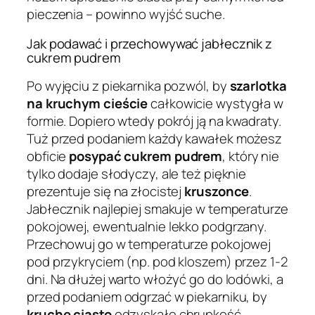
pieczenia – powinno wyjść suche.
Jak podawać i przechowywać jabłecznik z
cukrem pudrem
Po wyjęciu z piekarnika pozwól, by
szarlotka
na kruchym cieście
całkowicie wystygła w
formie. Dopiero wtedy pokrój ją na kwadraty.
Tuż przed podaniem każdy kawałek możesz
obficie
posypać cukrem pudrem
, który nie
tylko dodaje słodyczy, ale też pięknie
prezentuje się na złocistej
kruszonce
.
Jabłecznik najlepiej smakuje w temperaturze
pokojowej, ewentualnie lekko podgrzany.
Przechowuj go w temperaturze pokojowej
pod przykryciem (np. pod kloszem) przez 1-2
dni. Na dłużej warto włożyć go do lodówki, a
przed podaniem odgrzać w piekarniku, by
kruche ciasto
odzyskało chrupkość.