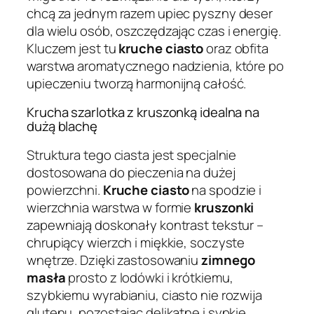
chcą za jednym razem upiec pyszny deser
dla wielu osób, oszczędzając czas i energię.
Kluczem jest tu
kruche ciasto
oraz obfita
warstwa aromatycznego nadzienia, które po
upieczeniu tworzą harmonijną całość.
Krucha szarlotka z kruszonką idealna na
dużą blachę
Struktura tego ciasta jest specjalnie
dostosowana do pieczenia na dużej
powierzchni.
Kruche ciasto
na spodzie i
wierzchnia warstwa w formie
kruszonki
zapewniają doskonały kontrast tekstur –
chrupiący wierzch i miękkie, soczyste
wnętrze. Dzięki zastosowaniu
zimnego
masła
prosto z lodówki i krótkiemu,
szybkiemu wyrabianiu, ciasto nie rozwija
glutenu, pozostając delikatne i sypkie.