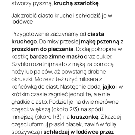
stworzy pyszną,
kruchą szarlotkę
.
Jak zrobić ciasto kruche i schłodzić je w
lodówce
Przygotowanie zaczynamy od
ciasta
kruchego
. Do misy przesiej
mąkę pszenną
z
proszkiem do pieczenia
. Dodaj pokrojone w
kostkę
bardzo zimne masło
oraz cukier.
Szybko rozetnij masło z mąką za pomocą
noży lub palców, aż powstaną drobne
okruszki. Możesz też użyć miksera z
końcówką do ciast. Następnie dodaj
jajko
i w
krótkim czasie zagnieć jednolite, ale nie
gładkie ciasto. Podziel je na dwie nierówne
części: większą (około 2/3) na spód i
mniejszą (około 1/3) na
kruszonkę
. Z każdej
części uformuj płaski placek, zawiń w folię
spożywczą i
schładzaj w lodówce przez