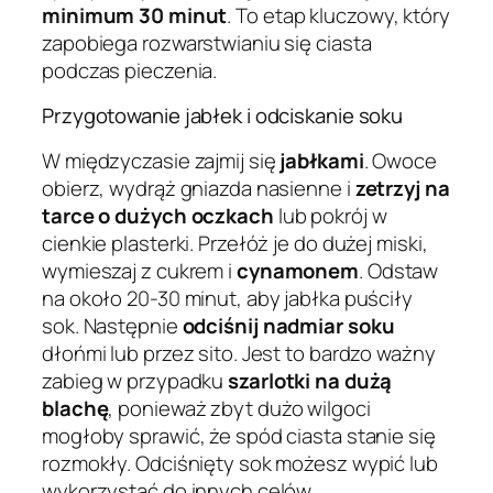
minimum 30 minut
. To etap kluczowy, który
zapobiega rozwarstwianiu się ciasta
podczas pieczenia.
Przygotowanie jabłek i odciskanie soku
W międzyczasie zajmij się
jabłkami
. Owoce
obierz, wydrąż gniazda nasienne i
zetrzyj na
tarce o dużych oczkach
lub pokrój w
cienkie plasterki. Przełóż je do dużej miski,
wymieszaj z cukrem i
cynamonem
. Odstaw
na około 20-30 minut, aby jabłka puściły
sok. Następnie
odciśnij nadmiar soku
dłońmi lub przez sito. Jest to bardzo ważny
zabieg w przypadku
szarlotki na dużą
blachę
, ponieważ zbyt dużo wilgoci
mogłoby sprawić, że spód ciasta stanie się
rozmokły. Odciśnięty sok możesz wypić lub
wykorzystać do innych celów.