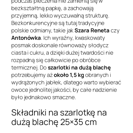
podczas pieczenia nie zamienią się w
bezkształtną papkę, a zachowają
przyjemną, lekko wyczuwalną strukturę.
Bezkonkurencyjne są tutaj tradycyjne
polskie odmiany, takie jak
Szara Reneta
czy
Antonówka
. Ich wyraźny, kwaskowaty
posmak doskonale równoważy słodycz
ciasta i cukru, a dzięki dużej twardości nie
rozpadną się całkowicie po obróbce
termicznej. Do
szarlotki na dużą blachę
potrzebujemy aż
około 1,5 kg
obranych i
wydrążonych jabłek, dlatego warto wybierać
owoce jednolitej jakości, by całe nadzienie
było jednakowo smaczne.
Składniki na szarlotkę na
dużą blachę 25×35 cm