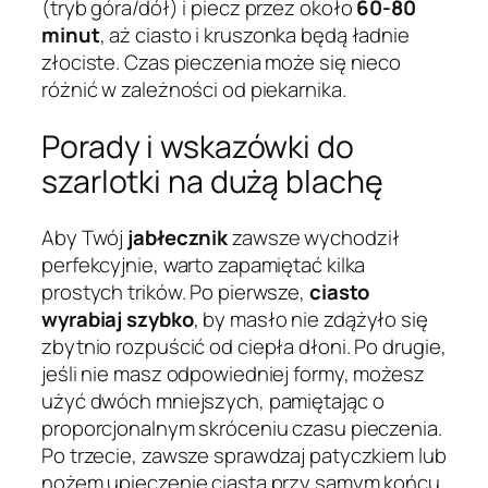
(tryb góra/dół) i piecz przez około
60-80
minut
, aż ciasto i kruszonka będą ładnie
złociste. Czas pieczenia może się nieco
różnić w zależności od piekarnika.
Porady i wskazówki do
szarlotki na dużą blachę
Aby Twój
jabłecznik
zawsze wychodził
perfekcyjnie, warto zapamiętać kilka
prostych trików. Po pierwsze,
ciasto
wyrabiaj szybko
, by masło nie zdążyło się
zbytnio rozpuścić od ciepła dłoni. Po drugie,
jeśli nie masz odpowiedniej formy, możesz
użyć dwóch mniejszych, pamiętając o
proporcjonalnym skróceniu czasu pieczenia.
Po trzecie, zawsze sprawdzaj patyczkiem lub
nożem upieczenie ciasta przy samym końcu