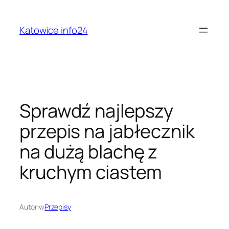
Przejdź
do
Katowice info24
treści
Sprawdź najlepszy
przepis na jabłecznik
na dużą blachę z
kruchym ciastem
Autor:
w
Przepisy