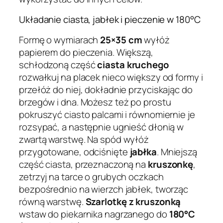
Układanie ciasta, jabłek i pieczenie w 180°C
Formę o wymiarach
25×35 cm
wyłóż
papierem do pieczenia. Większą,
schłodzoną część
ciasta kruchego
rozwałkuj na placek nieco większy od formy i
przełóż do niej, dokładnie przyciskając do
brzegów i dna. Możesz też po prostu
pokruszyć ciasto palcami i równomiernie je
rozsypać, a następnie ugnieść dłonią w
zwartą warstwę. Na spód wyłóż
przygotowane, odciśnięte
jabłka
. Mniejszą
część ciasta, przeznaczoną na
kruszonkę
,
zetrzyj na tarce o grubych oczkach
bezpośrednio na wierzch jabłek, tworząc
równą warstwę.
Szarlotkę z kruszonką
wstaw do piekarnika nagrzanego do
180°C