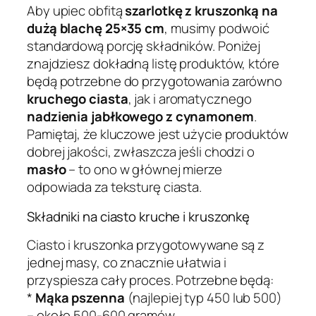
Aby upiec obfitą
szarlotkę z kruszonką na
dużą blachę 25×35 cm
, musimy podwoić
standardową porcję składników. Poniżej
znajdziesz dokładną listę produktów, które
będą potrzebne do przygotowania zarówno
kruchego ciasta
, jak i aromatycznego
nadzienia jabłkowego z cynamonem
.
Pamiętaj, że kluczowe jest użycie produktów
dobrej jakości, zwłaszcza jeśli chodzi o
masło
– to ono w głównej mierze
odpowiada za teksturę ciasta.
Składniki na ciasto kruche i kruszonkę
Ciasto i kruszonka przygotowywane są z
jednej masy, co znacznie ułatwia i
przyspiesza cały proces. Potrzebne będą:
*
Mąka pszenna
(najlepiej typ 450 lub 500)
– około 500-600 gramów