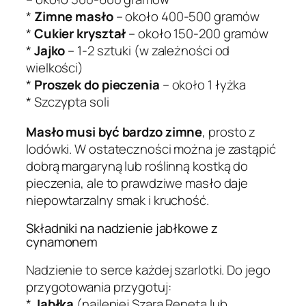
*
Zimne masło
– około 400-500 gramów
*
Cukier kryształ
– około 150-200 gramów
*
Jajko
– 1-2 sztuki (w zależności od
wielkości)
*
Proszek do pieczenia
– około 1 łyżka
* Szczypta soli
Masło musi być bardzo zimne
, prosto z
lodówki. W ostateczności można je zastąpić
dobrą margaryną lub roślinną kostką do
pieczenia, ale to prawdziwe masło daje
niepowtarzalny smak i kruchość.
Składniki na nadzienie jabłkowe z
cynamonem
Nadzienie to serce każdej szarlotki. Do jego
przygotowania przygotuj:
*
Jabłka
(najlepiej Szara Reneta lub